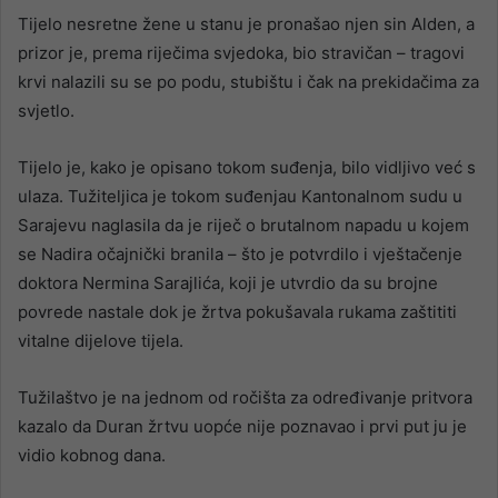
Tijelo nesretne žene u stanu je pronašao njen sin Alden, a
prizor je, prema riječima svjedoka, bio stravičan – tragovi
krvi nalazili su se po podu, stubištu i čak na prekidačima za
svjetlo.
Tijelo je, kako je opisano tokom suđenja, bilo vidljivo već s
ulaza. Tužiteljica je tokom suđenjau Kantonalnom sudu u
Sarajevu naglasila da je riječ o brutalnom napadu u kojem
se Nadira očajnički branila – što je potvrdilo i vještačenje
doktora Nermina Sarajlića, koji je utvrdio da su brojne
povrede nastale dok je žrtva pokušavala rukama zaštititi
vitalne dijelove tijela.
Tužilaštvo je na jednom od ročišta za određivanje pritvora
kazalo da Duran žrtvu uopće nije poznavao i prvi put ju je
vidio kobnog dana.