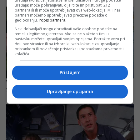
uređaja (kolačiće, jedinstvene identifikatore i druge podatke
uređaja) može pohranjivati, dijeliti te im pristupati 212
partnera ili ih može upotrebljavati ova web-lokacija. Mi i naši
partneri možemo upotrebljavati precizne podatke o
geolociranju.
Popis partnera.
Neki dobavljači mogu obrađivati vaše osobne podatke na
temelju legitimnog interesa. Ako se ne slažete s tim, u
nastavku možete upravljati svojim opcijama. Potražite vezu pri
dnu ove stranice ili na izborniku web-lokacije za upravljanje
pristankom ili povlačenje pristanka u postavkama privatnosti i
kolačića.
Pristajem
Upravljanje opcijama