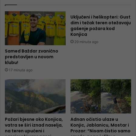
Uključeni i helikopteri: Gust
dim i težak teren otežavaju
gašenje požara kod
Konjica
29 minuta ago
Samed Baždar zvanično
predstavljen u novom
klubu!
17 minuta ago
Požari bjesne oko Konjica,
Adnan očistio ulaze u
vatra se širi iznad naselja,
Konjic, Jablanicu, Mostar i
na teren upućeni i
Prozor: “Nisam čistio samo