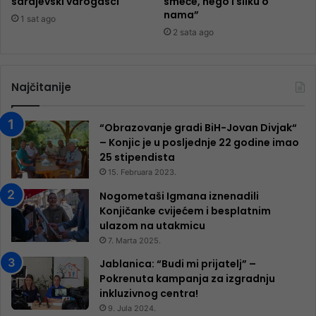
sarajevski varogasci
smeće, nego i sliku o
nama”
1 sat ago
2 sata ago
Najčitanije
“Obrazovanje gradi BiH-Jovan Divjak“
– Konjic je u posljednje 22 godine imao
25 ​​stipendista
15. Februara 2023.
Nogometaši Igmana iznenadili
Konjičanke cvijećem i besplatnim
ulazom na utakmicu
7. Marta 2025.
Jablanica: “Budi mi prijatelj” –
Pokrenuta kampanja za izgradnju
inkluzivnog centra!
9. Jula 2024.