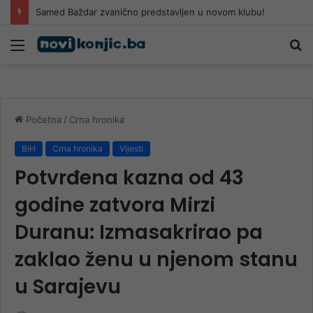
Uključeni i helikopteri: Gust dim i težak teren otežavaju gašenje požara kod Konjica
Meni
Pr
Početna
/
Crna hronika
BiH
Crna hronika
Vijesti
Potvrđena kazna od 43
godine zatvora Mirzi
Duranu: Izmasakrirao pa
zaklao ženu u njenom stanu
u Sarajevu