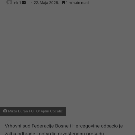
Send
nk 1
22. Maja 2026.
1 minute read
an
email
Mirza Duran FOTO: Ajdin Cocalić
Vrhovni sud Federacije Bosne i Hercegovine odbacio je
žalbu odbrane i potvrdio prvostepenu presudu