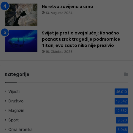
Neretva zavijena u crno
13. Augusta 2024.
Svijet je pratio ovaj slučaj: Konačno
poznat uzrok tragedije podmornice
Titan, evo zašto niko nije preživio
16. Oktobra 2025.
Kategorije
Vijesti
46.010
Društvo
18.542
Magazin
12.552
Sport
8.520
Crna hronika
5.046