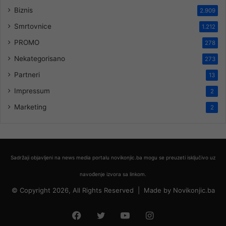
Biznis
2.909
Smrtovnice
1.212
PROMO
278
Nekategorisano
273
Partneri
13
Impressum
2
Marketing
2
Sadržaji objavljeni na news media portalu novikonjic.ba mogu se preuzeti isključivo uz
navođenje izvora sa linkom.
© Copyright 2026, All Rights Reserved |
Made by
Novikonjic.ba
Facebook
Twitter
YouTube
Instagram