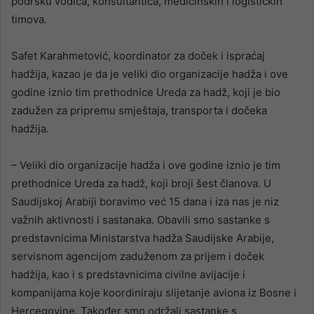
podršku vodiča, konsultantica, medicinskih i logističkih
timova.
Safet Karahmetović, koordinator za doček i ispraćaj
hadžija, kazao je da je veliki dio organizacije hadža i ove
godine iznio tim prethodnice Ureda za hadž, koji je bio
zadužen za pripremu smještaja, transporta i dočeka
hadžija.
– Veliki dio organizacije hadža i ove godine iznio je tim
prethodnice Ureda za hadž, koji broji šest članova. U
Saudijskoj Arabiji boravimo već 15 dana i iza nas je niz
važnih aktivnosti i sastanaka. Obavili smo sastanke s
predstavnicima Ministarstva hadža Saudijske Arabije,
servisnom agencijom zaduženom za prijem i doček
hadžija, kao i s predstavnicima civilne avijacije i
kompanijama koje koordiniraju slijetanje aviona iz Bosne i
Hercegovine. Također smo održali sastanke s