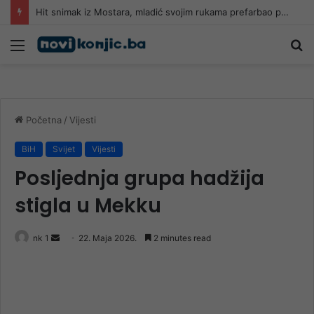
Hit snimak iz Mostara, mladić svojim rukama prefarbao pješački prelaz: “Kad neće grad, neko mora”
Meni
Pr
Početna
/
Vijesti
BiH
Svijet
Vijesti
Posljednja grupa hadžija
stigla u Mekku
Send
nk 1
22. Maja 2026.
2 minutes read
an
email