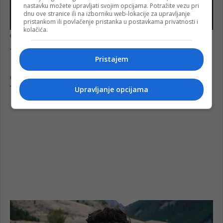
nastavku možete upravljati svojim opcijama. Potražite vezu pri
dnu ove stranice ili na izborniku web-lokacije za upravljanje
pristankom ili povlačenje pristanka u postavkama privatnosti i
kolačića.
Pristajem
Upravljanje opcijama