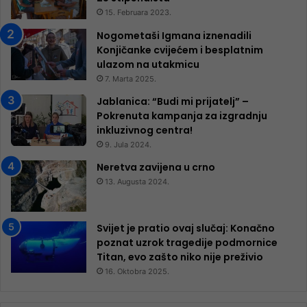
15. Februara 2023.
Nogometaši Igmana iznenadili
Konjičanke cvijećem i besplatnim
ulazom na utakmicu
7. Marta 2025.
Jablanica: “Budi mi prijatelj” –
Pokrenuta kampanja za izgradnju
inkluzivnog centra!
9. Jula 2024.
Neretva zavijena u crno
13. Augusta 2024.
Svijet je pratio ovaj slučaj: Konačno
poznat uzrok tragedije podmornice
Titan, evo zašto niko nije preživio
16. Oktobra 2025.