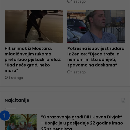
1 sat ago
Hit snimak iz Mostara,
Potresna ispovijest rudara
mladić svojim rukama
iz Zenice: “Djeca traže, a
prefarbao pješački prelaz:
nemam im šta odnijeti,
“Kad neće grad, neko
spavamo na daskama”
mora”
1 sat ago
1 sat ago
Najčitanije
“Obrazovanje gradi BiH-Jovan Divjak“
– Konjic je u posljednje 22 godine imao
25 ​​stipendista