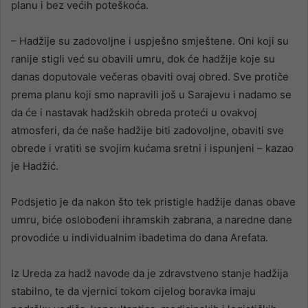
planu i bez većih poteškoća.
– Hadžije su zadovoljne i uspješno smještene. Oni koji su
ranije stigli već su obavili umru, dok će hadžije koje su
danas doputovale večeras obaviti ovaj obred. Sve protiče
prema planu koji smo napravili još u Sarajevu i nadamo se
da će i nastavak hadžskih obreda proteći u ovakvoj
atmosferi, da će naše hadžije biti zadovoljne, obaviti sve
obrede i vratiti se svojim kućama sretni i ispunjeni – kazao
je Hadžić.
Podsjetio je da nakon što tek pristigle hadžije danas obave
umru, biće oslobođeni ihramskih zabrana, a naredne dane
provodiće u individualnim ibadetima do dana Arefata.
Iz Ureda za hadž navode da je zdravstveno stanje hadžija
stabilno, te da vjernici tokom cijelog boravka imaju