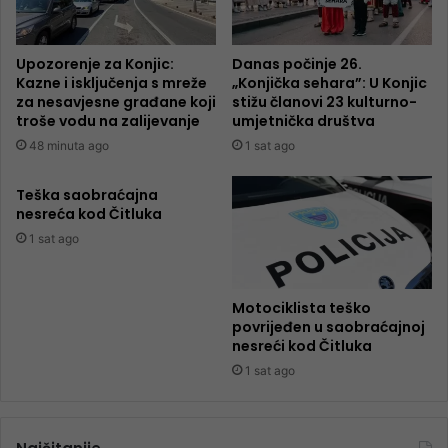
Upozorenje za Konjic:
Danas počinje 26.
Kazne i isključenja s mreže
„Konjička sehara”: U Konjic
za nesavjesne građane koji
stižu članovi 23 kulturno-
troše vodu na zalijevanje
umjetnička društva
48 minuta ago
1 sat ago
Teška saobraćajna
nesreća kod Čitluka
1 sat ago
Motociklista teško
povrijeđen u saobraćajnoj
nesreći kod Čitluka
1 sat ago