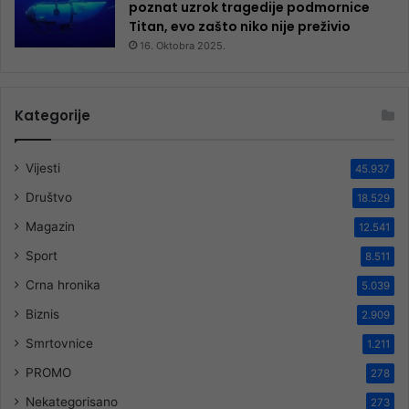
poznat uzrok tragedije podmornice
Titan, evo zašto niko nije preživio
16. Oktobra 2025.
Kategorije
Vijesti
45.937
Društvo
18.529
Magazin
12.541
Sport
8.511
Crna hronika
5.039
Biznis
2.909
Smrtovnice
1.211
PROMO
278
Nekategorisano
273