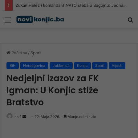
Zukan Helez i komandant NATO štaba u Bugojnu: Jedna od tema i Titova vila Gorica
Meni
Pr
Početna
/
Sport
BiH
Hercegovina
Jablanica
Konjic
Sport
Vijesti
Nedjeljni izazov za FK
Igman: U Konjic stiže
Bratstvo
Send
nk 1
22. Maja 2026.
Manje od minute
an
email