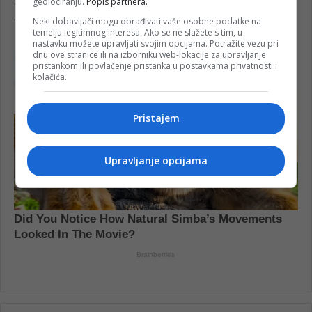
geolociranju.
Popis partnera.
Neki dobavljači mogu obrađivati vaše osobne podatke na
temelju legitimnog interesa. Ako se ne slažete s tim, u
nastavku možete upravljati svojim opcijama. Potražite vezu pri
dnu ove stranice ili na izborniku web-lokacije za upravljanje
pristankom ili povlačenje pristanka u postavkama privatnosti i
kolačića.
Pristajem
Upravljanje opcijama