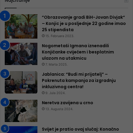
Najčitanije
“Obrazovanje gradi BiH-Jovan Divjak“
– Konjic je u posljednje 22 godine imao
25 ​​stipendista
15. Februara 2023.
Nogometaši Igmana iznenadili
Konjičanke cvijećem i besplatnim
ulazom na utakmicu
7. Marta 2025.
Jablanica: “Budi mi prijatelj” –
Pokrenuta kampanja za izgradnju
inkluzivnog centra!
9. Jula 2024.
Neretva zavijena u crno
13. Augusta 2024.
Svijet je pratio ovaj slučaj: Konačno