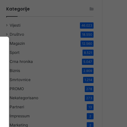
Kategorije
Vijesti
46.023
Društvo
18.550
Magazin
12.560
Sport
8.521
Crna hronika
5.047
Biznis
2.909
Smrtovnice
1.214
PROMO
278
Nekategorisano
273
Partneri
13
Impressum
2
Marketing
2