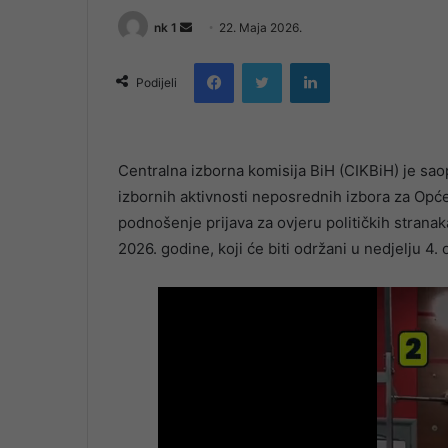
Send
nk 1
22. Maja 2026.
an
Facebook
Twitter
LinkedIn
email
Podijeli
Centralna izborna komisija BiH (CIKBiH) je sao
izbornih aktivnosti neposrednih izbora za Opće 
podnošenje prijava za ovjeru političkih strana
2026. godine, koji će biti održani u nedjelju 4. 