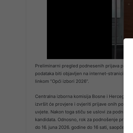
Preliminarni pregled podnesenih prijava politi
podataka biti objavljen na internet-stranici C
linkom “Opći izbori 2026”.
Centralna izborna komisija Bosne i Hercegovin
izvršit će provjere i ovjeriti prijave onih poli
uvjete. Nakon toga stiču se uslovi za podnošenje 
kandidata. Odnosno, rok za podnošenje prijava za
do 16. juna 2026. godine do 16 sati, saopćeno j