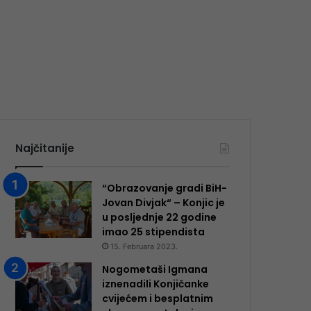
Najčitanije
“Obrazovanje gradi BiH-
Jovan Divjak“ – Konjic je
u posljednje 22 godine
imao 25 ​​stipendista
15. Februara 2023.
Nogometaši Igmana
iznenadili Konjičanke
cvijećem i besplatnim