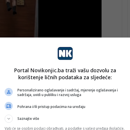
čkih stranaka i nezavisnih kandidata će nakon ažuriranja
Portal Novikonjic.ba traži vašu dozvolu za
entralne izborne komisije Bosne i Hercegovine pod
korištenje ličnih podataka za sljedeće:
Personalizirano oglašavanje i sadržaj, mjerenje oglašavanja i
e, u skladu s rokovima utvrđenim u tom uputstvu,
sadržaja, uvidi u publiku i razvoj usluga
tičkih subjekata koji ispunjavaju zakonom propisane
Pohrana i/ili pristup podacima na uređaju
prijava za ovjeru koalicija ili listi nezavisnih
 ovjeru koalicija i listi nezavisnih kandidata je od 8.
Saznajte više
e iz CIK-a BiH.
Vaši će se osobni podaci obrađivati, a podatke s vašeg uređaja (kolačiće,