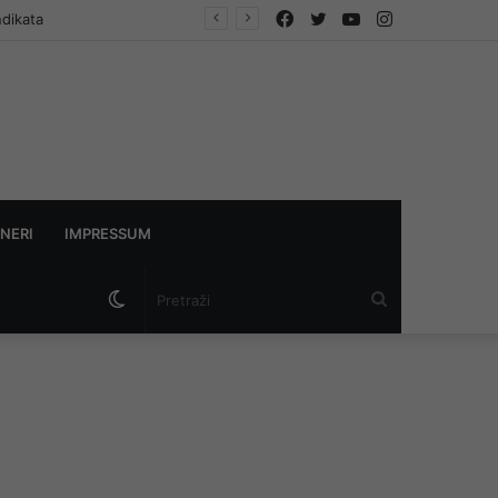
Facebook
Twitter
YouTube
Instagram
ndikata
NERI
IMPRESSUM
Switch
Pretraži
skin