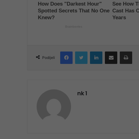
Facebook
Twitter
LinkedIn
Share via Email
Pri
Podijeli
nk 1