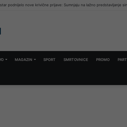
ar podnijelo nove krivične prijave: Sumnjaju na lažno predstavljanje si
VO
MAGAZIN
SPORT
SMRTOVNICE
PROMO
PART