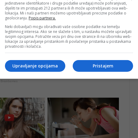
jedinstvene identifikatore i druge podatke uređaja) može pohranjivati,
dijeliti te im pristupati 212 partnera ili ih može upotrebljavati ova web-
lokacija. Mi i naši partneri možemo upotrebljavati precizne podatke o
geolociranju.
Popis partnera.
Neki dobavljači mogu obrađivati vaše osobne podatke na temelju
legitimnog interesa. Ako se ne slažete s tim, u nastavku možete upravljati
svojim opcijama. Potražite vezu pri dnu ove stranice ili na izborniku web-
lokacije za upravljanje pristankom ili povlačenje pristanka u postavkama
privatnosti i kolačića.
Upravljanje opcijama
Pristajem