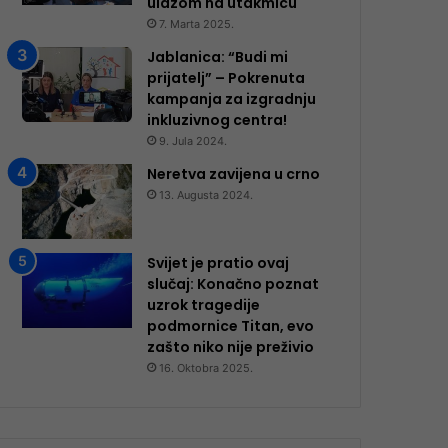
ulazom na utakmicu
7. Marta 2025.
Jablanica: “Budi mi
prijatelj” – Pokrenuta
kampanja za izgradnju
inkluzivnog centra!
9. Jula 2024.
Neretva zavijena u crno
13. Augusta 2024.
Svijet je pratio ovaj
slučaj: Konačno poznat
uzrok tragedije
podmornice Titan, evo
zašto niko nije preživio
16. Oktobra 2025.