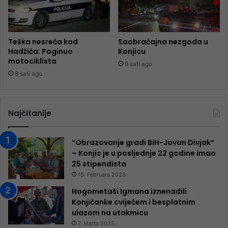
Teška nesreća kod
Saobraćajna nezgoda u
Hadžića: Poginuo
Konjicu
motociklista
9 sati ago
8 sati ago
Najčitanije
“Obrazovanje gradi BiH-Jovan Divjak“
– Konjic je u posljednje 22 godine imao
25 ​​stipendista
15. Februara 2023.
Nogometaši Igmana iznenadili
Konjičanke cvijećem i besplatnim
ulazom na utakmicu
7. Marta 2025.