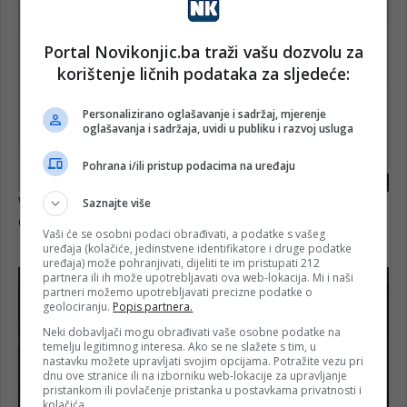
Portal Novikonjic.ba traži vašu dozvolu za
korištenje ličnih podataka za sljedeće:
Personalizirano oglašavanje i sadržaj, mjerenje
oglašavanja i sadržaja, uvidi u publiku i razvoj usluga
Pohrana i/ili pristup podacima na uređaju
Saznajte više
Vaši će se osobni podaci obrađivati, a podatke s vašeg
uređaja (kolačiće, jedinstvene identifikatore i druge podatke
uređaja) može pohranjivati, dijeliti te im pristupati 212
partnera ili ih može upotrebljavati ova web-lokacija. Mi i naši
partneri možemo upotrebljavati precizne podatke o
geolociranju.
Popis partnera.
Neki dobavljači mogu obrađivati vaše osobne podatke na
temelju legitimnog interesa. Ako se ne slažete s tim, u
nastavku možete upravljati svojim opcijama. Potražite vezu pri
dnu ove stranice ili na izborniku web-lokacije za upravljanje
pristankom ili povlačenje pristanka u postavkama privatnosti i
kolačića.