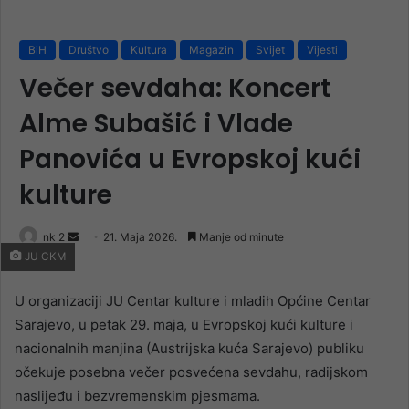
BiH
Društvo
Kultura
Magazin
Svijet
Vijesti
Večer sevdaha: Koncert
Alme Subašić i Vlade
Panovića u Evropskoj kući
kulture
Send
nk 2
21. Maja 2026.
Manje od minute
JU CKM
an
email
U organizaciji JU Centar kulture i mladih Općine Centar
Sarajevo, u petak 29. maja, u Evropskoj kući kulture i
nacionalnih manjina (Austrijska kuća Sarajevo) publiku
očekuje posebna večer posvećena sevdahu, radijskom
naslijeđu i bezvremenskim pjesmama.