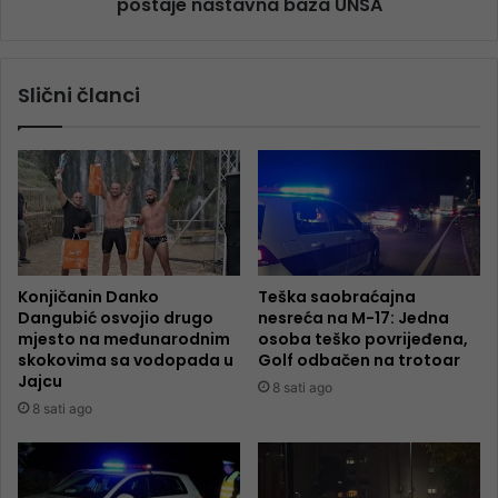
postaje nastavna baza UNSA
Slični članci
Konjičanin Danko
Teška saobraćajna
Dangubić osvojio drugo
nesreća na M-17: Jedna
mjesto na međunarodnim
osoba teško povrijeđena,
skokovima sa vodopada u
Golf odbačen na trotoar
Jajcu
8 sati ago
8 sati ago