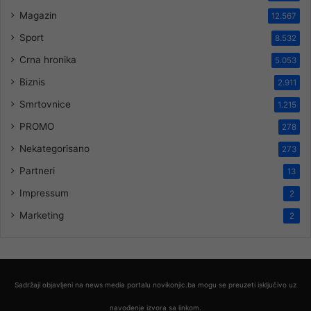
Magazin
12.567
Sport
8.532
Crna hronika
5.053
Biznis
2.911
Smrtovnice
1.215
PROMO
278
Nekategorisano
273
Partneri
13
Impressum
2
Marketing
2
Sadržaji objavljeni na news media portalu novikonjic.ba mogu se preuzeti isključivo uz
navođenje izvora sa linkom.