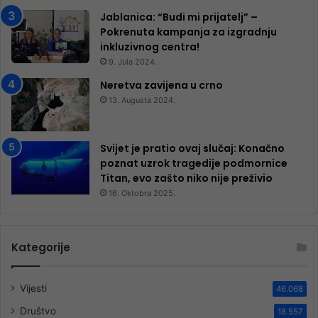
Jablanica: “Budi mi prijatelj” –
Pokrenuta kampanja za izgradnju
inkluzivnog centra!
9. Jula 2024.
Neretva zavijena u crno
13. Augusta 2024.
Svijet je pratio ovaj slučaj: Konačno
poznat uzrok tragedije podmornice
Titan, evo zašto niko nije preživio
16. Oktobra 2025.
Kategorije
Vijesti
46.068
Društvo
18.557