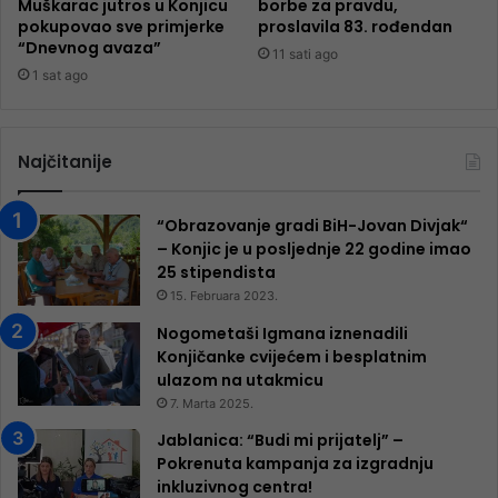
Muškarac jutros u Konjicu
borbe za pravdu,
pokupovao sve primjerke
proslavila 83. rođendan
“Dnevnog avaza”
11 sati ago
1 sat ago
Najčitanije
“Obrazovanje gradi BiH-Jovan Divjak“
– Konjic je u posljednje 22 godine imao
25 ​​stipendista
15. Februara 2023.
Nogometaši Igmana iznenadili
Konjičanke cvijećem i besplatnim
ulazom na utakmicu
7. Marta 2025.
Jablanica: “Budi mi prijatelj” –
Pokrenuta kampanja za izgradnju
inkluzivnog centra!