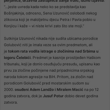
perjanica, državna zastupnica Sanja Vulić, lažno izjavila
:
“…jeste uvreda kada neko ko se predstavlja kao
Bošnjakinja, odnosno, Sena Uzunović oslobodi nekog
zlikovca koji je maloljetnu djecu Petra i Pavla pobio u
Konjicu i kaže – vi niste krivi zato što ste moji.”
Sutkinja Uzunović nikada nije sudila ubicama porodice
Golubović niti je imala veze sa ovim predmetom, ali
je
tokom rata vodila istrage o zločinima nad Srbima u
logoru Čelebići
. Predmet je kasnije proslijeđen Haškom
tribunalu, koji je donio osuđujuću presudu, upisanu kao
prvu za zločine počinjene nad pripadnicima srpskog
naroda tokom agresije na BiH. Pritom, za zločin nad
porodicom Golubović pred mostarskim sudom su
2000.
osuđeni Adem Landžo i Miralem Macić
na po 12
godina zatvora, dok je
Jusuf Potur
dobio devet godina
zatvora.