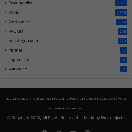
Crna hronika
5.047
Biznis
2.909
Smrtovnice
1.214
PROMO
278
Nekategorisano
273
Partneri
13
Impressum
2
Marketing
2
Sadržaji objavljeni na news media portalu novikonjic.ba mogu se preuzeti isključivo uz
navođenje izvora sa linkom.
© Copyright 2026, All Rights Reserved |
Made by
Novikonjic.ba
Facebook
Twitter
YouTube
Instagram