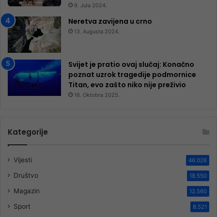
9. Jula 2024.
Neretva zavijena u crno
13. Augusta 2024.
Svijet je pratio ovaj slučaj: Konačno
poznat uzrok tragedije podmornice
Titan, evo zašto niko nije preživio
16. Oktobra 2025.
Kategorije
Vijesti
46.026
Društvo
18.550
Magazin
12.560
Sport
8.521