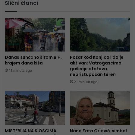
Slični članci
Danas sunčano širom BiH,
Požar kod Konjica i dalje
krajem dana kiša
aktivan: Vatrogascima
gašenje otežava
11 minuta ago
nepristupačan teren
21 minuta ago
MISTERIJA NA KIOSCIMA:
Nana Fata Orlović, simbol