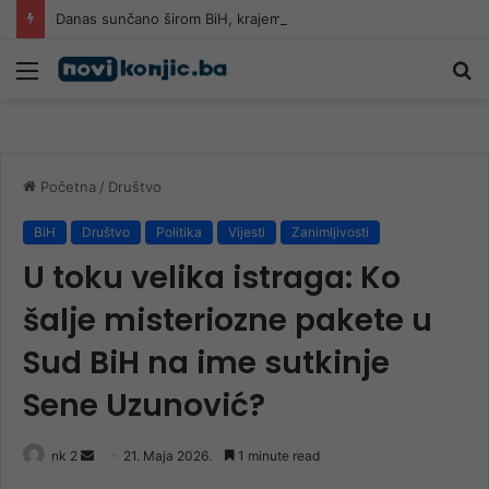
Danas sunčano širom BiH, krajem dana kiša
Meni
Pr
Početna
/
Društvo
BiH
Društvo
Politika
Vijesti
Zanimljivosti
U toku velika istraga: Ko
šalje misteriozne pakete u
Sud BiH na ime sutkinje
Sene Uzunović?
Send
nk 2
21. Maja 2026.
1 minute read
an