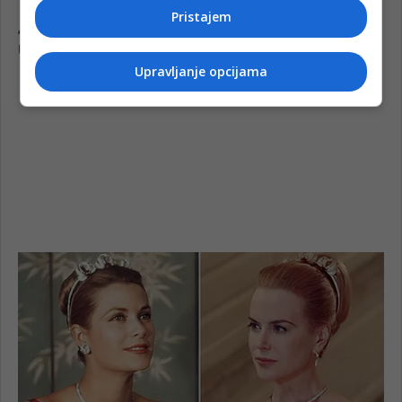
Pristajem
Upravljanje opcijama