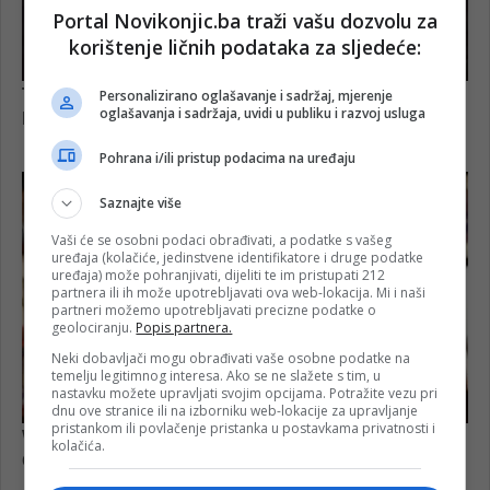
Portal Novikonjic.ba traži vašu dozvolu za
korištenje ličnih podataka za sljedeće:
Personalizirano oglašavanje i sadržaj, mjerenje
oglašavanja i sadržaja, uvidi u publiku i razvoj usluga
Pohrana i/ili pristup podacima na uređaju
Saznajte više
Vaši će se osobni podaci obrađivati, a podatke s vašeg
uređaja (kolačiće, jedinstvene identifikatore i druge podatke
uređaja) može pohranjivati, dijeliti te im pristupati 212
partnera ili ih može upotrebljavati ova web-lokacija. Mi i naši
partneri možemo upotrebljavati precizne podatke o
geolociranju.
Popis partnera.
Neki dobavljači mogu obrađivati vaše osobne podatke na
temelju legitimnog interesa. Ako se ne slažete s tim, u
nastavku možete upravljati svojim opcijama. Potražite vezu pri
dnu ove stranice ili na izborniku web-lokacije za upravljanje
pristankom ili povlačenje pristanka u postavkama privatnosti i
kolačića.