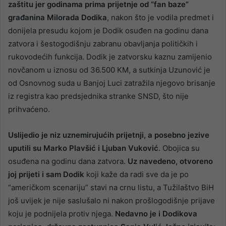
zaštitu jer godinama prima prijetnje od “fan baze”
građanina Milorada Dodika
, nakon što je vodila predmet i
donijela presudu kojom je Dodik osuđen na godinu dana
zatvora i šestogodišnju zabranu obavljanja političkih i
rukovodećih funkcija. Dodik je zatvorsku kaznu zamijenio
novčanom u iznosu od 36.500 KM, a sutkinja Uzunović je
od Osnovnog suda u Banjoj Luci zatražila njegovo brisanje
iz registra kao predsjednika stranke SNSD, što nije
prihvaćeno.
Uslijedio je niz uznemirujućih prijetnji, a posebno jezive
uputili su Marko Plavšić i Ljuban Vuković
. Obojica su
osuđena na godinu dana zatvora.
Uz navedeno, otvoreno
joj prijeti i sam Dodik
koji kaže da radi sve da je po
“američkom scenariju” stavi na crnu listu, a Tužilaštvo BiH
još uvijek je nije saslušalo ni nakon prošlogodišnje prijave
koju je podnijela protiv njega.
Nedavno je i Dodikova