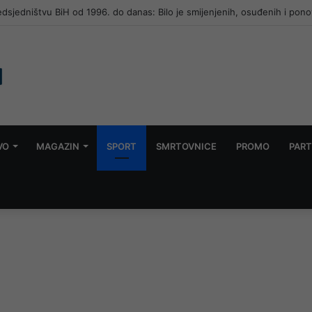
redsjedništvu BiH od 1996. do danas: Bilo je smijenjenih, osuđenih i pono
VO
MAGAZIN
SPORT
SMRTOVNICE
PROMO
PART