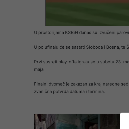
U prostorijama KSBiH danas su izvučeni parovi p
U polufinalu će se sastati Sloboda i Bosna, te Š
Prvi susreti play-offa igraju se u subotu 23. ma
maja.
Finalni dvomeč je zakazan za kraj naredne sedmi
zvanična potvrda datuma i termina.