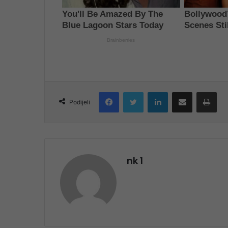
Facebook
Twitter
LinkedIn
Share via Email
Pri
Podijeli
nk 1