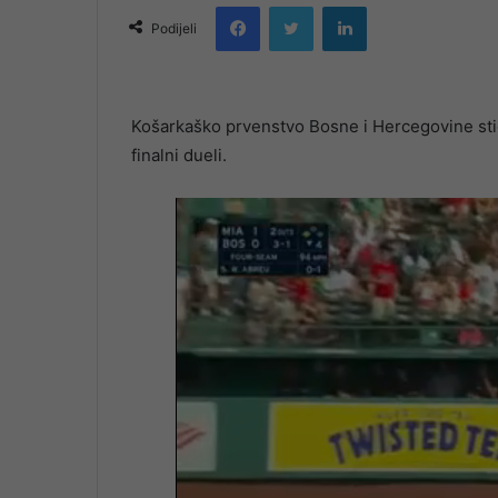
Facebook
Twitter
LinkedIn
email
Podijeli
Košarkaško prvenstvo Bosne i Hercegovine stigl
finalni dueli.