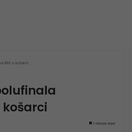
va BiH u košarci
polufinala
 košarci
1 minute read