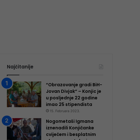
Najčitanije
“Obrazovanje gradi BiH-
Jovan Divjak“ – Konjic je
u posljednje 22 godine
imao 25 ​​stipendista
15. Februara 2023.
Nogometaši Igmana
iznenadili Konjičanke
cvijećem i besplatnim