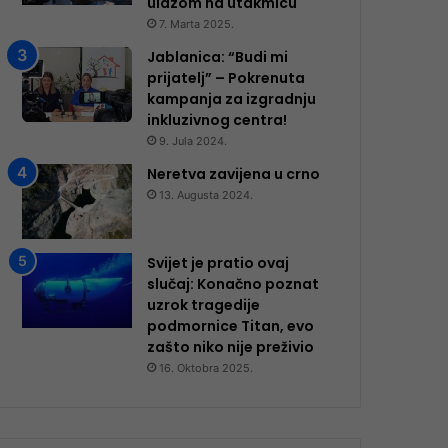
ulazom na utakmicu
7. Marta 2025.
Jablanica: “Budi mi
prijatelj” – Pokrenuta
kampanja za izgradnju
inkluzivnog centra!
9. Jula 2024.
Neretva zavijena u crno
13. Augusta 2024.
Svijet je pratio ovaj
slučaj: Konačno poznat
uzrok tragedije
podmornice Titan, evo
zašto niko nije preživio
16. Oktobra 2025.