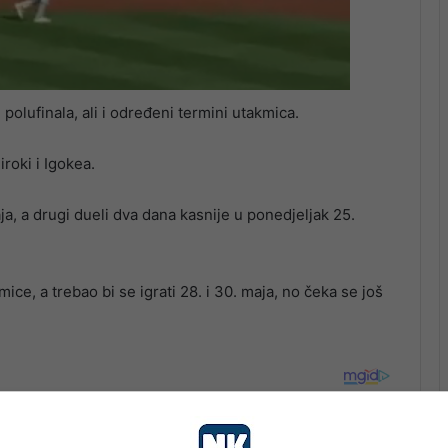
olufinala, ali i određeni termini utakmica.
iroki i Igokea.
ja, a drugi dueli dva dana kasnije u ponedjeljak 25.
ce, a trebao bi se igrati 28. i 30. maja, no čeka se još