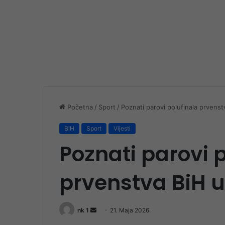
Početna
/
Sport
/
Poznati parovi polufinala prvenst
BiH
Sport
Vijesti
Poznati parovi 
prvenstva BiH u
Send
nk 1
21. Maja 2026.
an