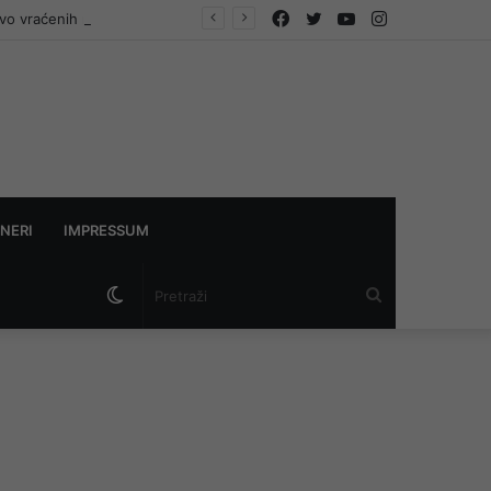
Facebook
Twitter
YouTube
Instagram
vo vraćenih na vlast
NERI
IMPRESSUM
Switch
Pretraži
skin