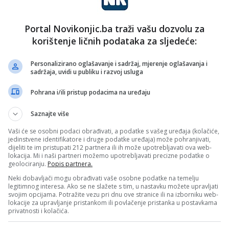
Portal Novikonjic.ba traži vašu dozvolu za
korištenje ličnih podataka za sljedeće:
Personalizirano oglašavanje i sadržaj, mjerenje oglašavanja i
sadržaja, uvidi u publiku i razvoj usluga
Pohrana i/ili pristup podacima na uređaju
Saznajte više
Vaši će se osobni podaci obrađivati, a podatke s vašeg uređaja (kolačiće,
jedinstvene identifikatore i druge podatke uređaja) može pohranjivati,
dijeliti te im pristupati 212 partnera ili ih može upotrebljavati ova web-
lokacija. Mi i naši partneri možemo upotrebljavati precizne podatke o
geolociranju.
Popis partnera.
Neki dobavljači mogu obrađivati vaše osobne podatke na temelju
legitimnog interesa. Ako se ne slažete s tim, u nastavku možete upravljati
š-razlikom iz dvije utakmice.
svojim opcijama. Potražite vezu pri dnu ove stranice ili na izborniku web-
lokacije za upravljanje pristankom ili povlačenje pristanka u postavkama
privatnosti i kolačića.
icu prvenstva BiH će naredne sezone nastupati u ABA ligi:
loboda će, uz Borac, igrati ABA 2 ligu.