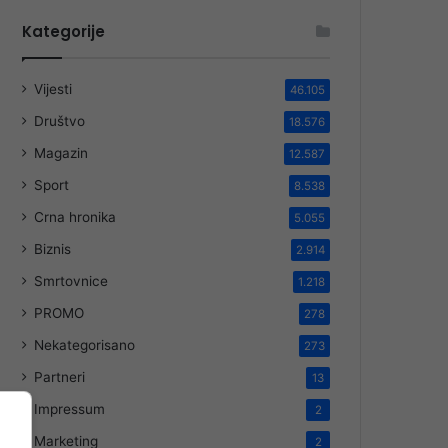
Kategorije
Vijesti
46.105
Društvo
18.576
Magazin
12.587
Sport
8.538
Crna hronika
5.055
Biznis
2.914
Smrtovnice
1.218
PROMO
278
Nekategorisano
273
Partneri
13
Impressum
2
Marketing
2