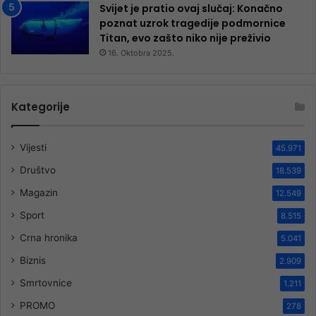
Svijet je pratio ovaj slučaj: Konačno
poznat uzrok tragedije podmornice
Titan, evo zašto niko nije preživio
16. Oktobra 2025.
Kategorije
Vijesti
45.971
Društvo
18.539
Magazin
12.549
Sport
8.515
Crna hronika
5.041
Biznis
2.909
Smrtovnice
1.211
PROMO
278