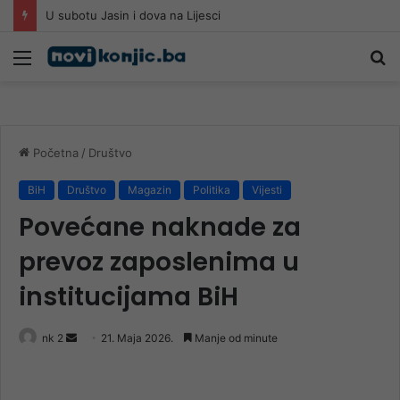
U subotu Jasin i dova na Lijesci
Meni
Pr
Početna
/
Društvo
BiH
Društvo
Magazin
Politika
Vijesti
Povećane naknade za
prevoz zaposlenima u
institucijama BiH
Send
nk 2
21. Maja 2026.
Manje od minute
an
email