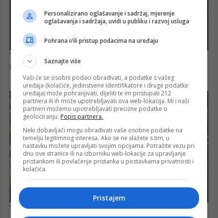
Personalizirano oglašavanje i sadržaj, mjerenje
oglašavanja i sadržaja, uvidi u publiku i razvoj usluga
Pohrana i/ili pristup podacima na uređaju
Saznajte više
Vaši će se osobni podaci obrađivati, a podatke s vašeg
uređaja (kolačiće, jedinstvene identifikatore i druge podatke
uređaja) može pohranjivati, dijeliti te im pristupati 212
partnera ili ih može upotrebljavati ova web-lokacija. Mi i naši
partneri možemo upotrebljavati precizne podatke o
geolociranju.
Popis partnera.
Neki dobavljači mogu obrađivati vaše osobne podatke na
temelju legitimnog interesa. Ako se ne slažete s tim, u
nastavku možete upravljati svojim opcijama. Potražite vezu pri
dnu ove stranice ili na izborniku web-lokacije za upravljanje
pristankom ili povlačenje pristanka u postavkama privatnosti i
kolačića.
Pristajem