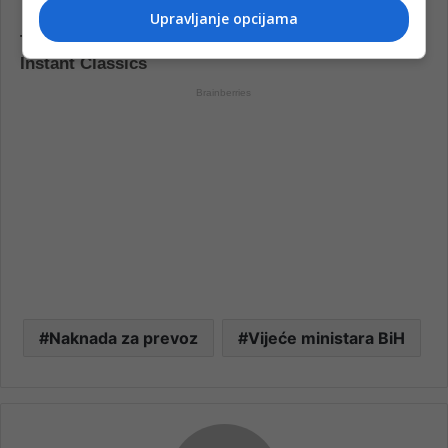
Upravljanje opcijama
Naknada za prevoz
Vijeće ministara BiH