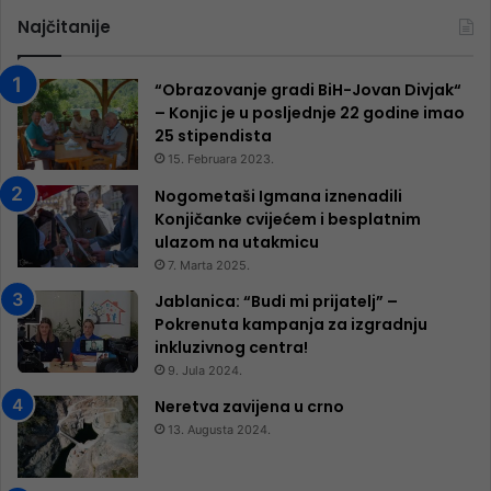
Najčitanije
“Obrazovanje gradi BiH-Jovan Divjak“
– Konjic je u posljednje 22 godine imao
25 ​​stipendista
15. Februara 2023.
Nogometaši Igmana iznenadili
Konjičanke cvijećem i besplatnim
ulazom na utakmicu
7. Marta 2025.
Jablanica: “Budi mi prijatelj” –
Pokrenuta kampanja za izgradnju
inkluzivnog centra!
9. Jula 2024.
Neretva zavijena u crno
13. Augusta 2024.