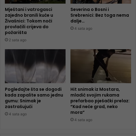
Mještani i vatrogasci
Severina o Bosni i
zajedno branili kuće u
Srebrenici: Bez toga nema
Živašnici: Tokom noći
dalje…
provlačili crijeva do
4 sata ago
požarišta
2 sata ago
Pogledajte šta se dogodi
Hit snimak iz Mostara,
kada zapalite samo jednu
mladić svojim rukama
gumu: Snimak je
prefarbao pješački prelaz:
zastrašujući
“Kad neće grad, neko
mora”
4 sata ago
4 sata ago