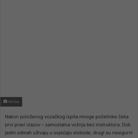
email
klix.ba
Nakon položenog vozačkog ispita mnoge početnike čeka
prvi pravi izazov – samostalna vožnja bez instruktora. Dok
jedni odmah uživaju u osjećaju slobode, drugi su nesigurni