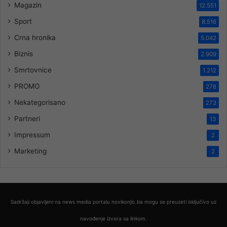
Magazin
12.551
Sport
8.516
Crna hronika
5.042
Biznis
2.909
Smrtovnice
1.212
PROMO
278
Nekategorisano
273
Partneri
13
Impressum
2
Marketing
2
Sadržaji objavljeni na news media portalu novikonjic.ba mogu se preuzeti isključivo uz
navođenje izvora sa linkom.