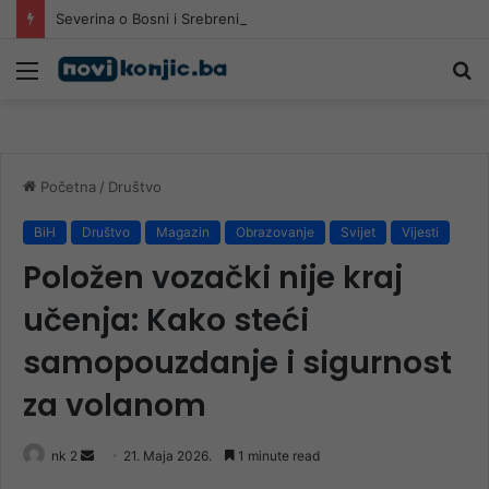
Severina o Bosni i Srebrenici: Bez toga nema dalje…
Meni
Pr
Početna
/
Društvo
BiH
Društvo
Magazin
Obrazovanje
Svijet
Vijesti
Položen vozački nije kraj
učenja: Kako steći
samopouzdanje i sigurnost
za volanom
Send
nk 2
21. Maja 2026.
1 minute read
an