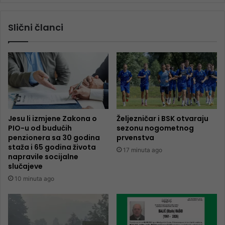
Slični članci
Jesu li izmjene Zakona o
Željezničar i BSK otvaraju
PIO-u od budućih
sezonu nogometnog
penzionera sa 30 godina
prvenstva
staža i 65 godina života
17 minuta ago
napravile socijalne
slučajeve
10 minuta ago