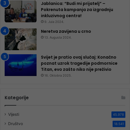
Jablanica: “Budi mi prijatelj” –
Pokrenuta kampanja za izgradnju
inkluzivnog centra!
9. Jula 2024.
Neretva zavijena u crno
13. Augusta 2024.
Svijet je pratio ovaj slučaj: Konačno
poznat uzrok tragedije podmornice
Titan, evo zašto niko nije preživio
16. Oktobra 2025.
Kategorije
Vijesti
45.978
Društvo
18.541