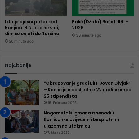
I dalje bjesni požar kod
Balić (Džafo) Rašid 1961 –
Konjica: Ništa se ne vidi,
2026
dim se osjeti do Tarčina
33 minute ago
26 minuta ago
Najčitanije
“Obrazovanje gradi BiH-Jovan Divjak“
– Konjic je u posljednje 22 godine imao
25 ​​stipendista
15. Februara 2023.
Nogometaši Igmana iznenadili
Konjičanke cvijećem i besplatnim
ulazom na utakmicu
7. Marta 2025.