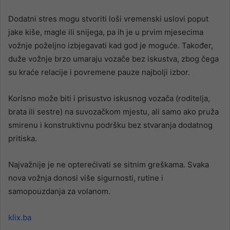
Dodatni stres mogu stvoriti loši vremenski uslovi poput
jake kiše, magle ili snijega, pa ih je u prvim mjesecima
vožnje poželjno izbjegavati kad god je moguće. Također,
duže vožnje brzo umaraju vozače bez iskustva, zbog čega
su kraće relacije i povremene pauze najbolji izbor.
Korisno može biti i prisustvo iskusnog vozača (roditelja,
brata ili sestre) na suvozačkom mjestu, ali samo ako pruža
smirenu i konstruktivnu podršku bez stvaranja dodatnog
pritiska.
Najvažnije je ne opterećivati se sitnim greškama. Svaka
nova vožnja donosi više sigurnosti, rutine i
samopouzdanja za volanom.
klix.ba