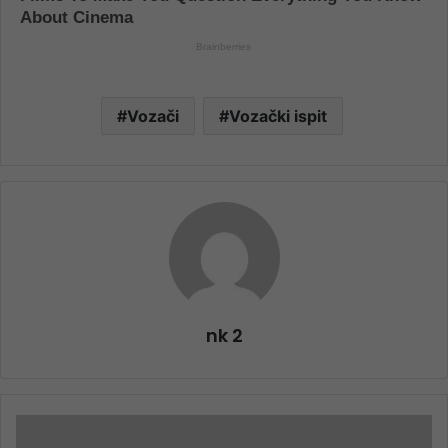
Vozači
Vozački ispit
nk 2