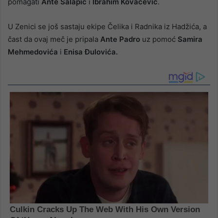
pomagati
Ante Salapić
i
Ibrahim Kovačević
.
U Zenici se još sastaju ekipe Čelika i Radnika iz Hadžića, a
čast da ovaj meč je pripala
Ante Padro
uz pomoć
Samira
Mehmedovića
i
Enisa Đulovića.