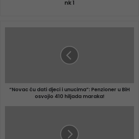
nk 1
“Novac ću dati djeci i unucima”: Penzioner u BiH
osvojio 410 hiljada maraka!