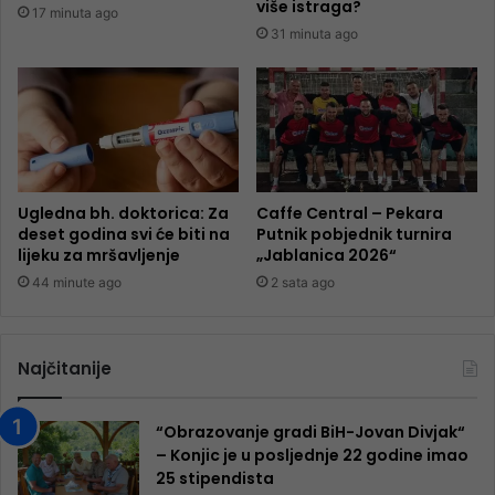
više istraga?
17 minuta ago
31 minuta ago
Ugledna bh. doktorica: Za
Caffe Central – Pekara
deset godina svi će biti na
Putnik pobjednik turnira
lijeku za mršavljenje
„Jablanica 2026“
44 minute ago
2 sata ago
Najčitanije
“Obrazovanje gradi BiH-Jovan Divjak“
– Konjic je u posljednje 22 godine imao
25 ​​stipendista