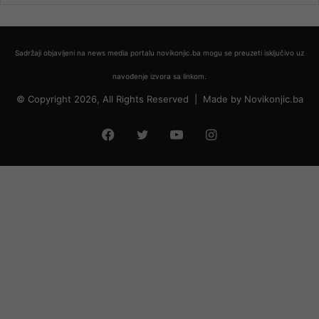
Sadržaji objavljeni na news media portalu novikonjic.ba mogu se preuzeti isključivo uz
navođenje izvora sa linkom.
© Copyright 2026, All Rights Reserved |
Made by
Novikonjic.ba
Facebook
Twitter
YouTube
Instagram