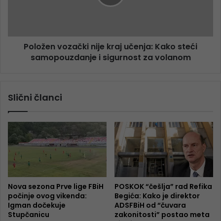
Položen vozački nije kraj učenja: Kako steći
samopouzdanje i sigurnost za volanom
Slični članci
Nova sezona Prve lige FBiH
POSKOK “češlja” rad Refika
počinje ovog vikenda:
Begića: Kako je direktor
Igman dočekuje
ADSFBiH od “čuvara
Stupčanicu
zakonitosti” postao meta