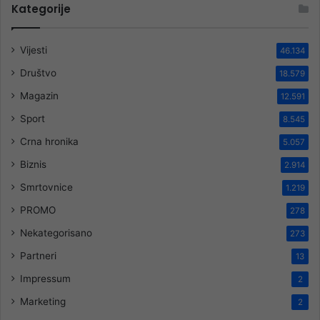
Kategorije
Vijesti
46.134
Društvo
18.579
Magazin
12.591
Sport
8.545
Crna hronika
5.057
Biznis
2.914
Smrtovnice
1.219
PROMO
278
Nekategorisano
273
Partneri
13
Impressum
2
Marketing
2