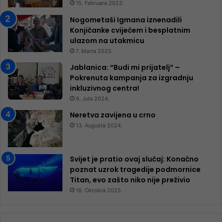
15. Februara 2023.
Nogometaši Igmana iznenadili
Konjičanke cvijećem i besplatnim
ulazom na utakmicu
7. Marta 2025.
Jablanica: “Budi mi prijatelj” –
Pokrenuta kampanja za izgradnju
inkluzivnog centra!
9. Jula 2024.
Neretva zavijena u crno
13. Augusta 2024.
Svijet je pratio ovaj slučaj: Konačno
poznat uzrok tragedije podmornice
Titan, evo zašto niko nije preživio
16. Oktobra 2025.