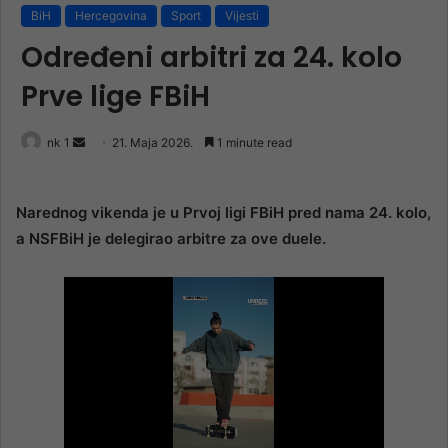
BiH
Hercegovina
Sport
Vijesti
Određeni arbitri za 24. kolo
Prve lige FBiH
Send
nk 1
21. Maja 2026.
1 minute read
an
email
Narednog vikenda je u Prvoj ligi FBiH pred nama 24. kolo,
a NSFBiH je delegirao arbitre za ove duele.