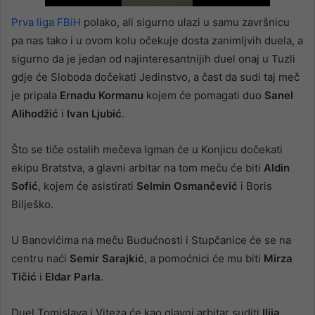
Prva liga FBiH
polako, ali sigurno ulazi u samu završnicu
pa nas tako i u ovom kolu očekuje dosta zanimljvih duela, a
sigurno da je jedan od najinteresantnijih duel onaj u Tuzli
gdje će Sloboda dočekati Jedinstvo, a čast da sudi taj meč
je pripala
Ernadu Kormanu
kojem će pomagati duo
Sanel
Alihodžić
i
Ivan Ljubić
.
Što se tiče ostalih mečeva Igman će u Konjicu dočekati
ekipu Bratstva, a glavni arbitar na tom meču će biti
Aldin
Sofić
, kojem će asistirati
Selmin Osmančević
i Boris
Bilješko.
U Banovićima na meču Budućnosti i Stupčanice će se na
centru naći
Semir Sarajkić
, a pomoćnici će mu biti
Mirza
Tičić
i
Eldar Parla
.
Duel Tomislava i Viteza će kao glavni arbitar suditi
Ilija