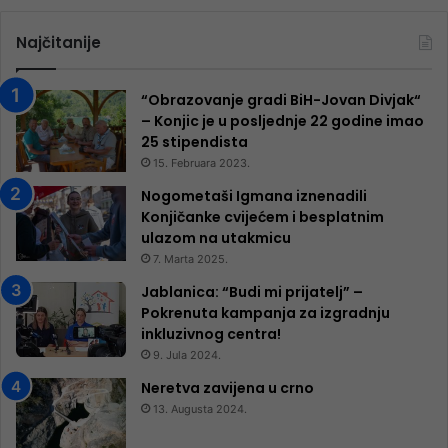
Najčitanije
“Obrazovanje gradi BiH-Jovan Divjak“
– Konjic je u posljednje 22 godine imao
25 ​​stipendista
15. Februara 2023.
Nogometaši Igmana iznenadili
Konjičanke cvijećem i besplatnim
ulazom na utakmicu
7. Marta 2025.
Jablanica: “Budi mi prijatelj” –
Pokrenuta kampanja za izgradnju
inkluzivnog centra!
9. Jula 2024.
Neretva zavijena u crno
13. Augusta 2024.