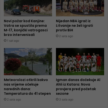
Novi požar kod Kanjine:
Nijedan NBA igrač iz
Vatra se spustila prema
Litvanije ne želi igrati
M-17, konjički vatrogasci
protiv BiH
brzo intervenisali
2 sata ago
1 sat ago
Meteorolozi otkrili kakvo
Igman danas dočekuje Al
nas vrijeme očekuje
Ahli iz Katara: Nova
narednih dana:
provjera pred početak
Temperatura do 41 stepen
sezone
2 sata ago
3 sata ago