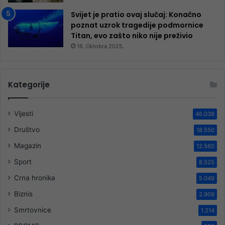
Svijet je pratio ovaj slučaj: Konačno
poznat uzrok tragedije podmornice
Titan, evo zašto niko nije preživio
16. Oktobra 2025.
Kategorije
Vijesti
46.038
Društvo
18.550
Magazin
12.560
Sport
8.525
Crna hronika
5.049
Biznis
2.909
Smrtovnice
1.214