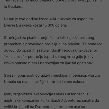
Tek tada ćemo moći zvanično potvrditi brojeve”, pojasnio
je Gautam.
Nepal je ove godine izdao 494 dozvole za uspon na
Everest, a svaka košta 15.000 dolara.
Stručnjaci za planinarenje često kritikuju Nepal zbog
propuštanja prevelikog broja ljudi na planinu. To ponekad
dovodi do opasnih zastoja i dugih redova u takozvanoj
“zoni smrti” – području ispod samog vrha gdje je nivo
kisika opasno nizak i nedovoljan za ljudski opstanak.
Svjesni opasnosti od gužvi i neiskusnih penjača, vlasti u
Nepalu su uvele strožije kontrole i veće naknade.
Ipak, organizator ekspedicija Lukas Furtenbach iz
austrijske kompanije Furtenbach Adventures smatra da
veliki broj ljudi na Everestu nije problem ako su