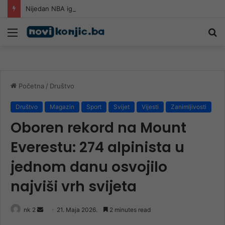
Nijedan NBA igrač iz Litvanije ne želi igrati protiv BiH
Meni
Pr
Početna
/
Društvo
Društvo
Magazin
Sport
Svijet
Vijesti
Zanimljivosti
Oboren rekord na Mount
Everestu: 274 alpinista u
jednom danu osvojilo
najviši vrh svijeta
Send
nk 2
21. Maja 2026.
2 minutes read
an