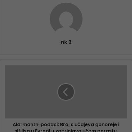
nk 2
Alarmantni podaci: Broj slučajeva gonoreje i
sifilisa u Evropi u zabrinjavajućem porastu,