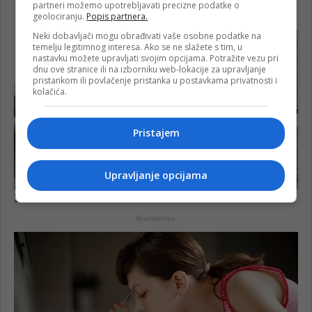
partneri možemo upotrebljavati precizne podatke o
geolociranju.
Popis partnera.
Neki dobavljači mogu obrađivati vaše osobne podatke na
temelju legitimnog interesa. Ako se ne slažete s tim, u
nastavku možete upravljati svojim opcijama. Potražite vezu pri
dnu ove stranice ili na izborniku web-lokacije za upravljanje
pristankom ili povlačenje pristanka u postavkama privatnosti i
kolačića.
Pristajem
Upravljanje opcijama