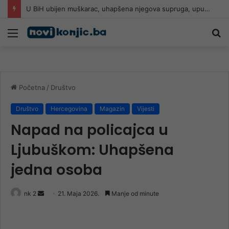
Znate li šta je sehara?
Meni
Pr
Početna
/
Društvo
Društvo
Hercegovina
Magazin
Vijesti
Napad na policajca u
Ljubuškom: Uhapšena
jedna osoba
Send
nk 2
21. Maja 2026.
Manje od minute
an
email