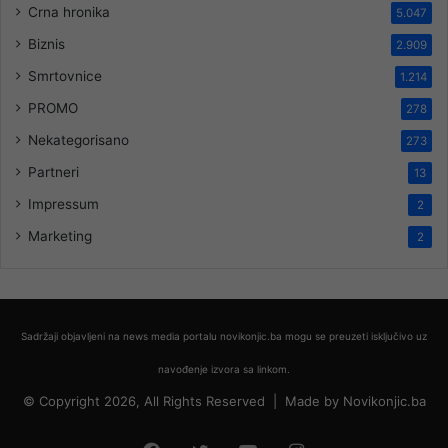
Crna hronika
5.047
Biznis
2.909
Smrtovnice
1.214
PROMO
278
Nekategorisano
273
Partneri
13
Impressum
2
Marketing
2
Sadržaji objavljeni na news media portalu novikonjic.ba mogu se preuzeti isključivo uz
navođenje izvora sa linkom.
© Copyright 2026, All Rights Reserved |
Made by
Novikonjic.ba