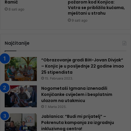
Ramić
požarom kod Konjica:
Vatra se približila kućama,
8 sati ago
mještani u strahu
9 sati ago
Najčitanije
“Obrazovanje gradi BiH-Jovan Divjak“
– Konjic je u posljednje 22 godine imao
25 ​​stipendista
15. Februara 2023.
Nogometaši Igmana iznenadili
Konjičanke cvijećem i besplatnim
ulazom na utakmicu
7. Marta 2025.
Jablanica: “Budi mi prijatelj” –
Pokrenuta kampanja za izgradnju
inkluzivnog centra!