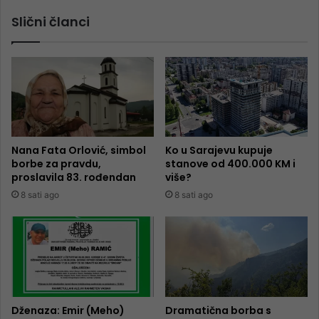
Slični članci
Nana Fata Orlović, simbol
Ko u Sarajevu kupuje
borbe za pravdu,
stanove od 400.000 KM i
proslavila 83. rođendan
više?
8 sati ago
8 sati ago
Dženaza: Emir (Meho)
Dramatična borba s