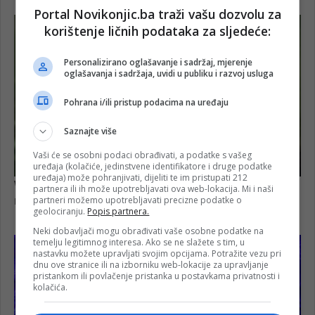
Portal Novikonjic.ba traži vašu dozvolu za
korištenje ličnih podataka za sljedeće:
Personalizirano oglašavanje i sadržaj, mjerenje
oglašavanja i sadržaja, uvidi u publiku i razvoj usluga
Pohrana i/ili pristup podacima na uređaju
Saznajte više
Vaši će se osobni podaci obrađivati, a podatke s vašeg
uređaja (kolačiće, jedinstvene identifikatore i druge podatke
uređaja) može pohranjivati, dijeliti te im pristupati 212
partnera ili ih može upotrebljavati ova web-lokacija. Mi i naši
partneri možemo upotrebljavati precizne podatke o
geolociranju.
Popis partnera.
Neki dobavljači mogu obrađivati vaše osobne podatke na
temelju legitimnog interesa. Ako se ne slažete s tim, u
nastavku možete upravljati svojim opcijama. Potražite vezu pri
dnu ove stranice ili na izborniku web-lokacije za upravljanje
pristankom ili povlačenje pristanka u postavkama privatnosti i
kolačića.