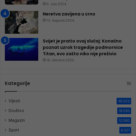
9. Jula 2024.
Neretva zavijena u crno
13. Augusta 2024.
Svijet je pratio ovaj slučaj: Konačno
poznat uzrok tragedije podmornice
Titan, evo zašto niko nije preživio
16. Oktobra 2025.
Kategorije
Vijesti
46.023
Društvo
18.550
Magazin
12.560
Sport
8.521