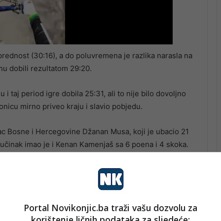
prednost (30:16), a do poluvremena je razlika narasla na
nu dobili rezultatom 29:20.
 i taj period igre dobila 25:31, ali to nije bilo dovoljno
ionicu mirno priveo kraju i slavio pobjedu.
vac Bosne i Hercegovine Džanan Musa, koji je ubacio 21
r učinak imao je i Kenan Kamenjaš sa 6 poena i 4 skoka.
ja, a ukoliko rezultat u seriji bude 1:1, odlučujući meč
š uvijek nepoznatu lokaciju.
Portal Novikonjic.ba traži vašu dozvolu za
korištenje ličnih podataka za sljedeće: