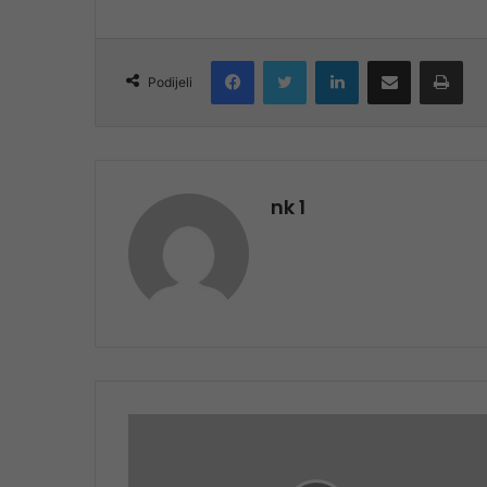
Facebook
Twitter
LinkedIn
Share via Email
Pri
Podijeli
nk 1