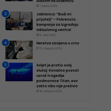
ulazom na utakmicu
7. Marta 2025.
Jablanica: “Budi mi
prijatelj” – Pokrenuta
kampanja za izgradnju
inkluzivnog centra!
9. Jula 2024.
Neretva zavijena u crno
13. Augusta 2024.
Svijet je pratio ovaj
slučaj: Konačno poznat
uzrok tragedije
podmornice Titan, evo
zašto niko nije preživio
16. Oktobra 2025.