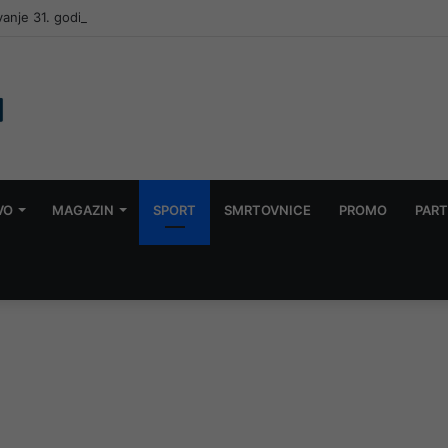
vanje 31. godišnjice pogibije pet “Zlatnih ljiljana” u Mostaru
VO
MAGAZIN
SPORT
SMRTOVNICE
PROMO
PART