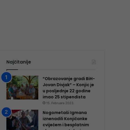
Najčitanije
“Obrazovanje gradi BiH-
Jovan Divjak“ – Konjic je
u posljednje 22 godine
imao 25 ​​stipendista
15. Februara 2023.
Nogometaši Igmana
iznenadili Konjičanke
cvijećem i besplatnim