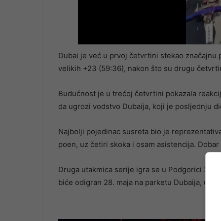
Dubai je već u prvoj četvrtini stekao značajnu 
velikih +23 (59:36), nakon što su drugu četvrti
Budućnost je u trećoj četvrtini pokazala reakciju
da ugrozi vodstvo Dubaija, koji je posljednju d
Najbolji pojedinac susreta bio je reprezentati
poen, uz četiri skoka i osam asistencija. Doba
Druga utakmica serije igra se u Podgorici 25. ma
biće odigran 28. maja na parketu Dubaija, uz jo