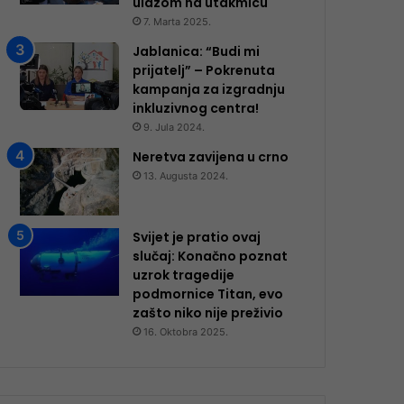
ulazom na utakmicu
7. Marta 2025.
Jablanica: “Budi mi
prijatelj” – Pokrenuta
kampanja za izgradnju
inkluzivnog centra!
9. Jula 2024.
Neretva zavijena u crno
13. Augusta 2024.
Svijet je pratio ovaj
slučaj: Konačno poznat
uzrok tragedije
podmornice Titan, evo
zašto niko nije preživio
16. Oktobra 2025.