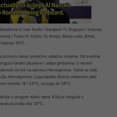
jelašnica 2; Ivan Sedlo i Sarajevo 11; Bugojno i Sokolac
enica i Tuzla 14; Doboj 15; Konjic, Banja Luka, Bihać,
Trebinje 19°C.
j polovini dana i pretežno oblačno vrijeme. Od sredine
gući lokalni pljuskovi i slaba gmljavina. U većem
čnosti će biti na sjeveru Hercegovine. Vjetar je slab
ručju Hercegovine i jugozapadu Bosne umjereno jaka
nom između 18 i 24°C, na jugu do 28°C.
čnije u drugom dijelu dana. Kiša je moguća u
eratura zraka oko 20°C.