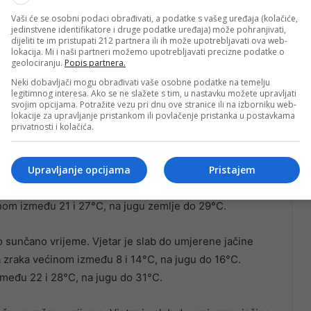
Vaši će se osobni podaci obrađivati, a podatke s vašeg uređaja (kolačiće,
jedinstvene identifikatore i druge podatke uređaja) može pohranjivati,
dijeliti te im pristupati 212 partnera ili ih može upotrebljavati ova web-
lokacija. Mi i naši partneri možemo upotrebljavati precizne podatke o
čano. Po Bosni će biti umjerene oblačnosti. Od sredine
geolociranju.
Popis partnera.
skovi su mogući u centralnim, istočnim i sjevernim
Neki dobavljači mogu obrađivati vaše osobne podatke na temelju
legitimnog interesa. Ako se ne slažete s tim, u nastavku možete upravljati
sjevernog smjera. Najniža jutarnja temperatura zraka
svojim opcijama. Potražite vezu pri dnu ove stranice ili na izborniku web-
lokacije za upravljanje pristankom ili povlačenje pristanka u postavkama
5°C. Najviša dnevna temperatura zraka uglavnom
privatnosti i kolačića.
m do umjerenom oblačnosti. Vjetar je slab do umjerene
Upravljanje opcijama
Pristajem
eratura zraka većinom između 8 i 13°C, na jugu do
nom između 21 i 27°C, na jugu zemlje do 29°C.
 sunčano vrijeme. Vjetar je slab do umjerene jačine
a zraka većinom između 8 i 14°C, na jugu do 16°C.
među 22 i 28°C, na jugu do 31°C.