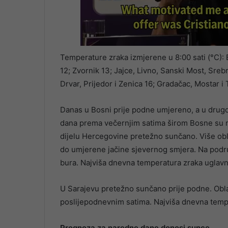
Temperature zraka izmjerene u 8:00 sati (°C): B
12; Zvornik 13; Jajce, Livno, Sanski Most, Srebr
Drvar, Prijedor i Zenica 16; Gradačac, Mostar i 
Danas u Bosni prije podne umjereno, a u drugo
dana prema večernjim satima širom Bosne su mo
dijelu Hercegovine pretežno sunčano. Više obla
do umjerene jačine sjevernog smjera. Na pod
bura. Najviša dnevna temperatura zraka uglav
U Sarajevu pretežno sunčano prije podne. Obla
poslijepodnevnim satima. Najviša dnevna temp
Prognoza za naredne dane donosi sunce