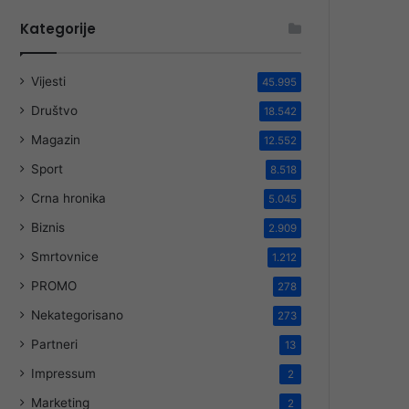
Kategorije
Vijesti
45.995
Društvo
18.542
Magazin
12.552
Sport
8.518
Crna hronika
5.045
Biznis
2.909
Smrtovnice
1.212
PROMO
278
Nekategorisano
273
Partneri
13
Impressum
2
Marketing
2