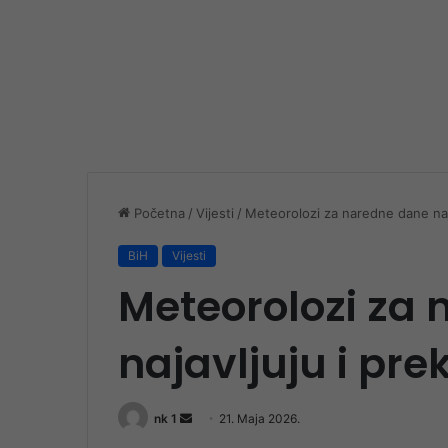
Početna
/
Vijesti
/
Meteorolozi za naredne dane naj
BiH
Vijesti
Meteorolozi za
najavljuju i pre
Send
nk 1
21. Maja 2026.
an