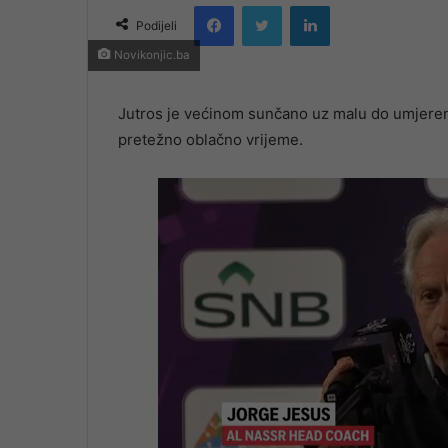
Facebook
Twitter
LinkedIn
email
Podijeli
Novikonjic.ba
Jutros je većinom sunčano uz malu do umjeren
pretežno oblačno vrijeme.