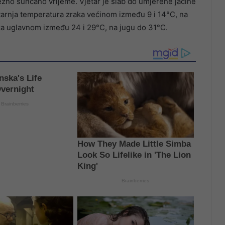
ežno sunčano vrijeme. Vjetar je slab do umjerene jačine
utarnja temperatura zraka većinom između 9 i 14°C, na
ka uglavnom između 24 i 29°C, na jugu do 31°C.