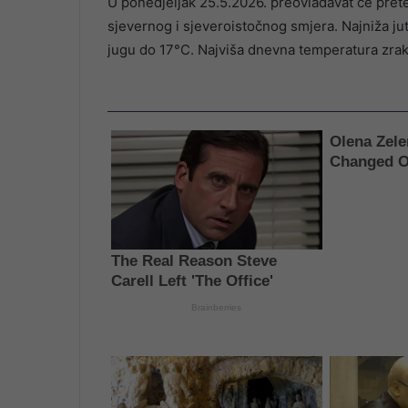
U ponedjeljak 25.5.2026. preovladavat će pret
sjevernog i sjeveroistočnog smjera. Najniža j
jugu do 17°C. Najviša dnevna temperatura zra