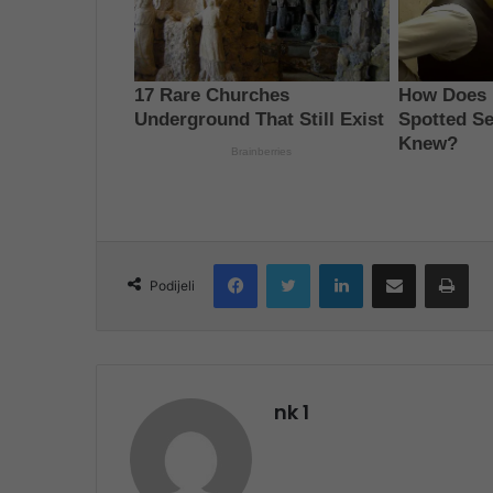
Facebook
Twitter
LinkedIn
Share via Email
Pri
Podijeli
nk 1