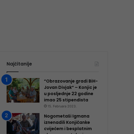
Najčitanije
“Obrazovanje gradi BiH-
Jovan Divjak“ – Konjic je
u posljednje 22 godine
imao 25 ​​stipendista
15. Februara 2023.
Nogometaši Igmana
iznenadili Konjičanke
cvijećem i besplatnim