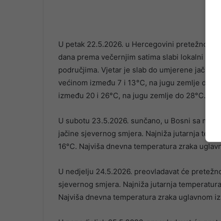
U petak 22.5.2026. u Hercegovini pretežno sun
dana prema večernjim satima slabi lokalni plju
područjima. Vjetar je slab do umjerene jačine 
većinom između 7 i 13°C, na jugu zemlje do 1
između 20 i 26°C, na jugu zemlje do 28°C.
U subotu 23.5.2026. sunčano, u Bosni sa malo
jačine sjevernog smjera. Najniža jutarnja temp
16°C. Najviša dnevna temperatura zraka uglav
U nedjelju 24.5.2026. preovladavat će pretežno
sjevernog smjera. Najniža jutarnja temperatur
Najviša dnevna temperatura zraka uglavnom iz