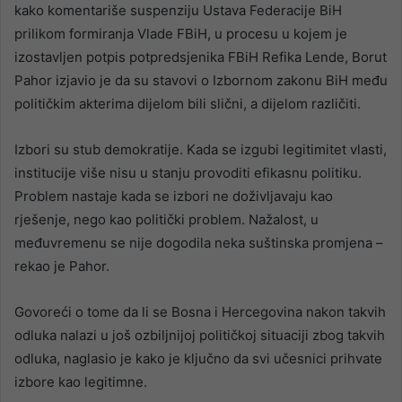
kako komentariše suspenziju Ustava Federacije BiH
prilikom formiranja Vlade FBiH, u procesu u kojem je
izostavljen potpis potpredsjenika FBiH Refika Lende, Borut
Pahor izjavio je da su stavovi o Izbornom zakonu BiH među
političkim akterima dijelom bili slični, a dijelom različiti.
Izbori su stub demokratije. Kada se izgubi legitimitet vlasti,
institucije više nisu u stanju provoditi efikasnu politiku.
Problem nastaje kada se izbori ne doživljavaju kao
rješenje, nego kao politički problem. Nažalost, u
međuvremenu se nije dogodila neka suštinska promjena –
rekao je Pahor.
Govoreći o tome da li se Bosna i Hercegovina nakon takvih
odluka nalazi u još ozbiljnijoj političkoj situaciji zbog takvih
odluka, naglasio je kako je ključno da svi učesnici prihvate
izbore kao legitimne.