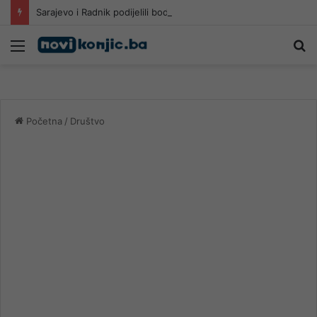
Sarajevo i Radnik podijelili bodove u Mostaru
Meni
Pr
Početna
/
Društvo