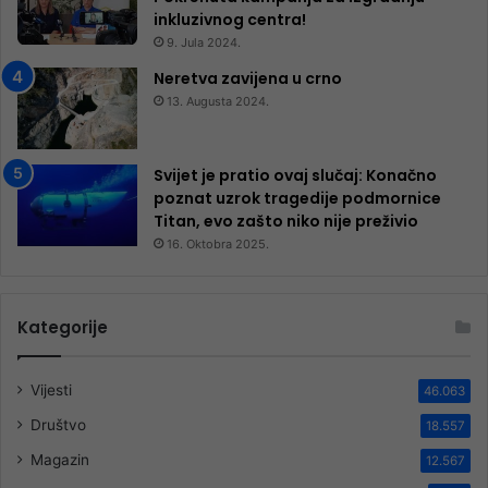
inkluzivnog centra!
9. Jula 2024.
Neretva zavijena u crno
13. Augusta 2024.
Svijet je pratio ovaj slučaj: Konačno
poznat uzrok tragedije podmornice
Titan, evo zašto niko nije preživio
16. Oktobra 2025.
Kategorije
Vijesti
46.063
Društvo
18.557
Magazin
12.567