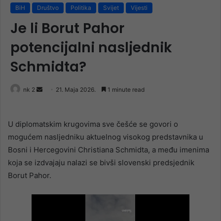
BiH
Društvo
Politika
Svijet
Vijesti
Je li Borut Pahor
potencijalni nasljednik
Schmidta?
Send
nk 2
21. Maja 2026.
1 minute read
an
email
U diplomatskim krugovima sve češće se govori o
mogućem nasljedniku aktuelnog visokog predstavnika u
Bosni i Hercegovini Christiana Schmidta, a među imenima
koja se izdvajaju nalazi se bivši slovenski predsjednik
Borut Pahor.