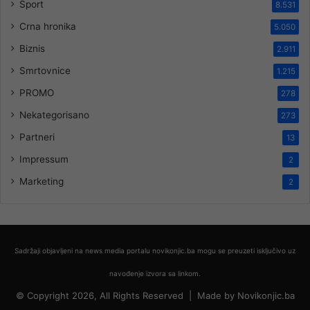
Sport
8.531
Crna hronika
5.050
Biznis
2.911
Smrtovnice
1.215
PROMO
278
Nekategorisano
273
Partneri
13
Impressum
2
Marketing
2
Sadržaji objavljeni na news media portalu novikonjic.ba mogu se preuzeti isključivo uz
navođenje izvora sa linkom.
© Copyright 2026, All Rights Reserved |
Made by
Novikonjic.ba