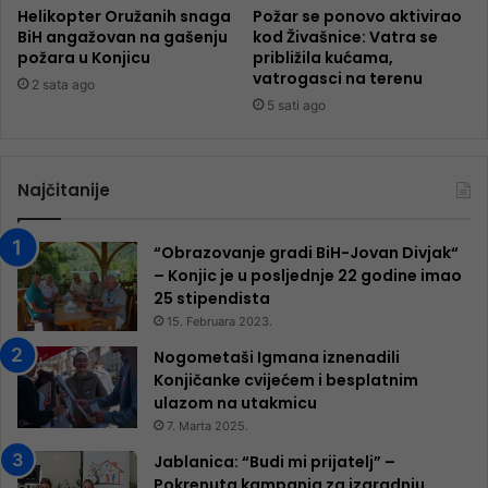
Helikopter Oružanih snaga
Požar se ponovo aktivirao
BiH angažovan na gašenju
kod Živašnice: Vatra se
požara u Konjicu
približila kućama,
vatrogasci na terenu
2 sata ago
5 sati ago
Najčitanije
“Obrazovanje gradi BiH-Jovan Divjak“
– Konjic je u posljednje 22 godine imao
25 ​​stipendista
15. Februara 2023.
Nogometaši Igmana iznenadili
Konjičanke cvijećem i besplatnim
ulazom na utakmicu
7. Marta 2025.
Jablanica: “Budi mi prijatelj” –
Pokrenuta kampanja za izgradnju