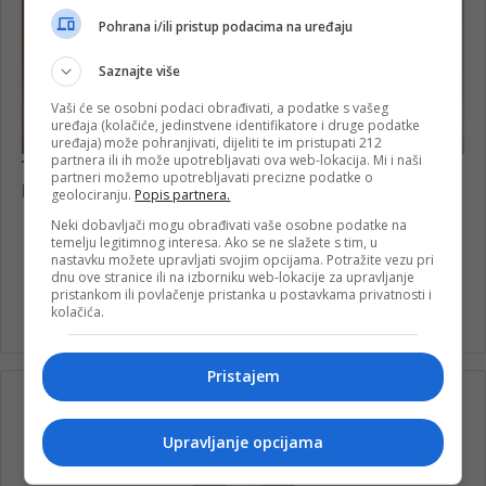
Pohrana i/ili pristup podacima na uređaju
Saznajte više
Vaši će se osobni podaci obrađivati, a podatke s vašeg
uređaja (kolačiće, jedinstvene identifikatore i druge podatke
uređaja) može pohranjivati, dijeliti te im pristupati 212
partnera ili ih može upotrebljavati ova web-lokacija. Mi i naši
partneri možemo upotrebljavati precizne podatke o
geolociranju.
Popis partnera.
Neki dobavljači mogu obrađivati vaše osobne podatke na
temelju legitimnog interesa. Ako se ne slažete s tim, u
nastavku možete upravljati svojim opcijama. Potražite vezu pri
dnu ove stranice ili na izborniku web-lokacije za upravljanje
pristankom ili povlačenje pristanka u postavkama privatnosti i
Izgubljeno
Ključ
kolačića.
Pristajem
Upravljanje opcijama