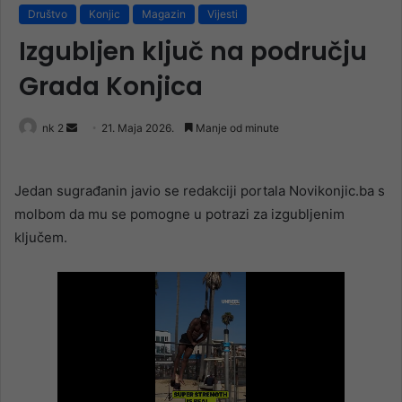
Društvo
Konjic
Magazin
Vijesti
Izgubljen ključ na području
Grada Konjica
Send
nk 2
21. Maja 2026.
Manje od minute
an
email
Jedan sugrađanin javio se redakciji portala Novikonjic.ba s
molbom da mu se pomogne u potrazi za izgubljenim
ključem.