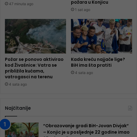
požara u Konjicu
47 minuta ago
1 sat ago
Požar se ponovo aktivirao
Kada kreću najjače lige?
kod Živašnice: Vatra se
BiH ima šta pratiti
približila kućama,
4 sata ago
vatrogasci na terenu
4 sata ago
Najčitanije
“Obrazovanje gradi BiH-Jovan Divjak“
– Konjic je u posljednje 22 godine imao