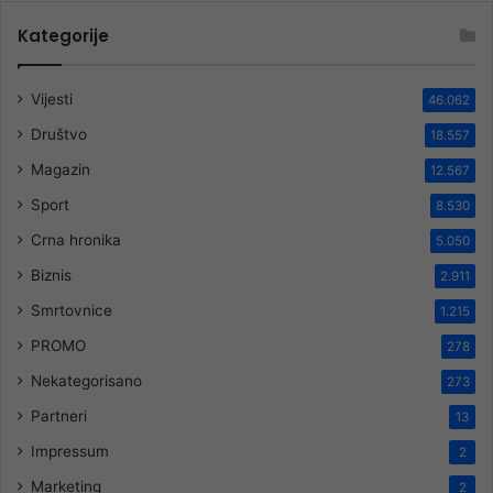
Kategorije
Vijesti
46.062
Društvo
18.557
Magazin
12.567
Sport
8.530
Crna hronika
5.050
Biznis
2.911
Smrtovnice
1.215
PROMO
278
Nekategorisano
273
Partneri
13
Impressum
2
Marketing
2