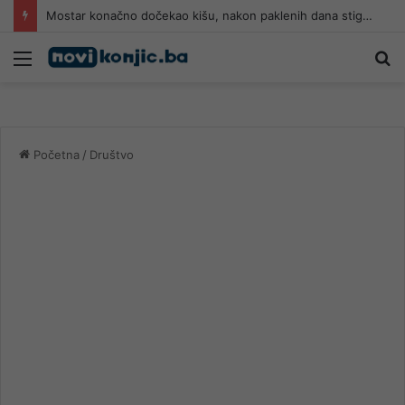
Mostar konačno dočekao kišu, nakon paklenih dana stiglo kratko osvježenje
Meni
Pr
Početna
/
Društvo