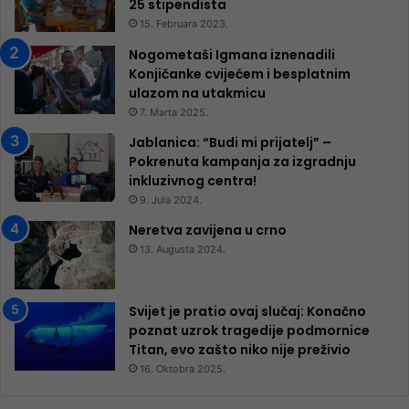
25 ​​stipendista
15. Februara 2023.
Nogometaši Igmana iznenadili
Konjičanke cvijećem i besplatnim
ulazom na utakmicu
7. Marta 2025.
Jablanica: “Budi mi prijatelj” –
Pokrenuta kampanja za izgradnju
inkluzivnog centra!
9. Jula 2024.
Neretva zavijena u crno
13. Augusta 2024.
Svijet je pratio ovaj slučaj: Konačno
poznat uzrok tragedije podmornice
Titan, evo zašto niko nije preživio
16. Oktobra 2025.