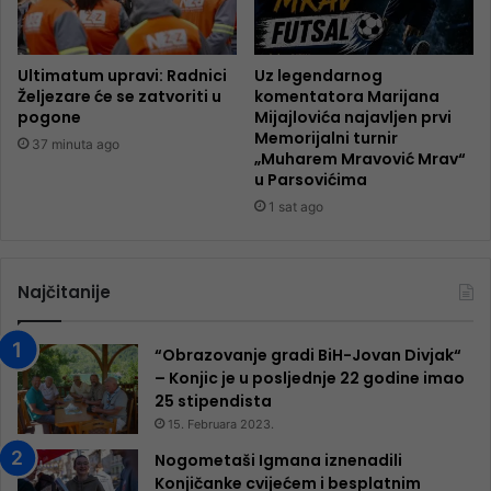
Ultimatum upravi: Radnici
Uz legendarnog
Željezare će se zatvoriti u
komentatora Marijana
pogone
Mijajlovića najavljen prvi
Memorijalni turnir
37 minuta ago
„Muharem Mravović Mrav“
u Parsovićima
1 sat ago
Najčitanije
“Obrazovanje gradi BiH-Jovan Divjak“
– Konjic je u posljednje 22 godine imao
25 ​​stipendista
15. Februara 2023.
Nogometaši Igmana iznenadili
Konjičanke cvijećem i besplatnim