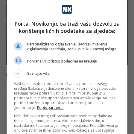
Portal Novikonjic.ba traži vašu dozvolu za
korištenje ličnih podataka za sljedeće:
Personalizirano oglašavanje i sadržaj, mjerenje
oglašavanja i sadržaja, uvidi u publiku i razvoj usluga
Pohrana i/ili pristup podacima na uređaju
Saznajte više
Vaši će se osobni podaci obrađivati, a podatke s vašeg
uređaja (kolačiće, jedinstvene identifikatore i druge podatke
uređaja) može pohranjivati, dijeliti te im pristupati 212
partnera ili ih može upotrebljavati ova web-lokacija. Mi i naši
partneri možemo upotrebljavati precizne podatke o
geolociranju.
Popis partnera.
Neki dobavljači mogu obrađivati vaše osobne podatke na
temelju legitimnog interesa. Ako se ne slažete s tim, u
nastavku možete upravljati svojim opcijama. Potražite vezu pri
dnu ove stranice ili na izborniku web-lokacije za upravljanje