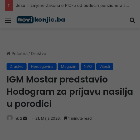
Jesu li izmjene Zakona o PIO-u od budućih penzionera sa 30 godina staža i 65 godina života napravile socijalne slučajeve
Meni
Pr
Početna
/
Društvo
Društvo
Hercegovina
Magazin
NVO
Vijesti
IGM Mostar predstavio
Hodogram za prijavu nasilja
u porodici
Send
nk 2
21. Maja 2026.
1 minute read
an
email