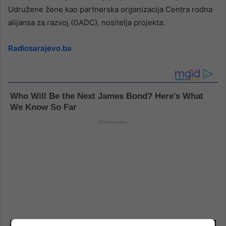
Udružene žene kao partnerska organizacija Centra rodna
alijansa za razvoj (GADC), nositelja projekta.
Radiosarajevo.ba