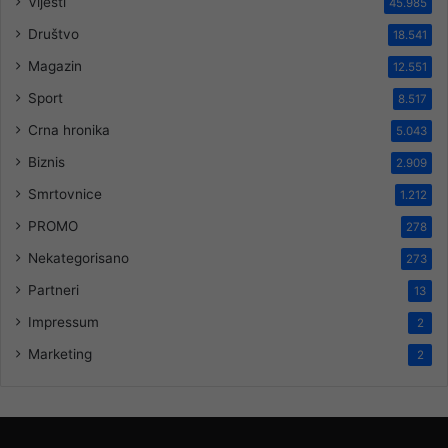
Vijesti
45.985
Društvo
18.541
Magazin
12.551
Sport
8.517
Crna hronika
5.043
Biznis
2.909
Smrtovnice
1.212
PROMO
278
Nekategorisano
273
Partneri
13
Impressum
2
Marketing
2