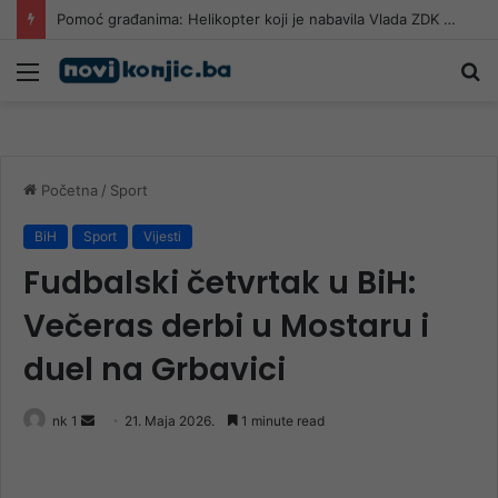
Caffe Central – Pekara Putnik i Jasmin Čilić – Žule prvi polufinalisti turnira “Jablanica 2026”
Meni
Pr
Početna
/
Sport
BiH
Sport
Vijesti
Fudbalski četvrtak u BiH:
Večeras derbi u Mostaru i
duel na Grbavici
Send
nk 1
21. Maja 2026.
1 minute read
an
email