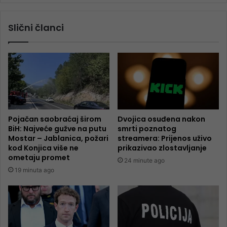
Slični članci
Pojačan saobraćaj širom
Dvojica osuđena nakon
BiH: Najveće gužve na putu
smrti poznatog
Mostar – Jablanica, požari
streamera: Prijenos uživo
kod Konjica više ne
prikazivao zlostavljanje
ometaju promet
24 minute ago
19 minuta ago