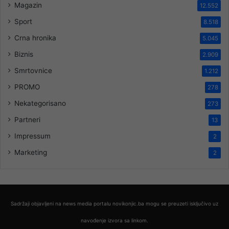
Magazin
12.552
Sport
8.518
Crna hronika
5.045
Biznis
2.909
Smrtovnice
1.212
PROMO
278
Nekategorisano
273
Partneri
13
Impressum
2
Marketing
2
Sadržaji objavljeni na news media portalu novikonjic.ba mogu se preuzeti isključivo uz
navođenje izvora sa linkom.