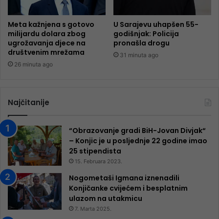
Meta kažnjena s gotovo
U Sarajevu uhapšen 55-
milijardu dolara zbog
godišnjak: Policija
ugrožavanja djece na
pronašla drogu
društvenim mrežama
31 minuta ago
26 minuta ago
Najčitanije
“Obrazovanje gradi BiH-Jovan Divjak“
– Konjic je u posljednje 22 godine imao
25 ​​stipendista
15. Februara 2023.
Nogometaši Igmana iznenadili
Konjičanke cvijećem i besplatnim
ulazom na utakmicu
7. Marta 2025.