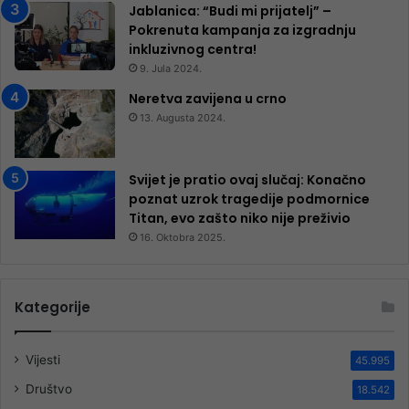
Jablanica: “Budi mi prijatelj” –
Pokrenuta kampanja za izgradnju
inkluzivnog centra!
9. Jula 2024.
Neretva zavijena u crno
13. Augusta 2024.
Svijet je pratio ovaj slučaj: Konačno
poznat uzrok tragedije podmornice
Titan, evo zašto niko nije preživio
16. Oktobra 2025.
Kategorije
Vijesti
45.995
Društvo
18.542