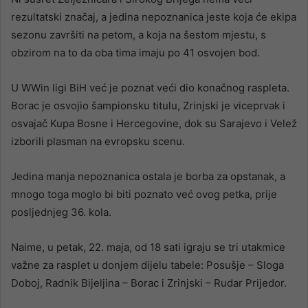
rezultatski značaj, a jedina nepoznanica jeste koja će ekipa
sezonu završiti na petom, a koja na šestom mjestu, s
obzirom na to da oba tima imaju po 41 osvojen bod.
U WWin ligi BiH već je poznat veći dio konačnog raspleta.
Borac je osvojio šampionsku titulu, Zrinjski je viceprvak i
osvajač Kupa Bosne i Hercegovine, dok su Sarajevo i Velež
izborili plasman na evropsku scenu.
Jedina manja nepoznanica ostala je borba za opstanak, a
mnogo toga moglo bi biti poznato već ovog petka, prije
posljednjeg 36. kola.
Naime, u petak, 22. maja, od 18 sati igraju se tri utakmice
važne za rasplet u donjem dijelu tabele: Posušje – Sloga
Doboj, Radnik Bijeljina – Borac i Zrinjski – Rudar Prijedor.