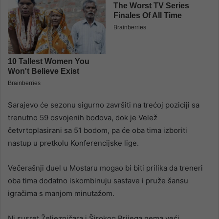
Sarajevo će sezonu sigurno završiti na trećoj poziciji sa
trenutno 59 osvojenih bodova, dok je Velež
četvrtoplasirani sa 51 bodom, pa će oba tima izboriti
nastup u pretkolu Konferencijske lige.
Večerašnji duel u Mostaru mogao bi biti prilika da treneri
oba tima dodatno iskombinuju sastave i pruže šansu
igračima s manjom minutažom.
Ni susret Željezničara i Širokog Brijega nema veći