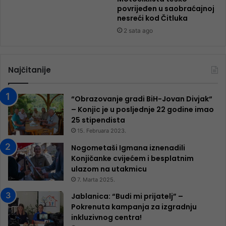
povrijeđen u saobraćajnoj
nesreći kod Čitluka
2 sata ago
Najčitanije
“Obrazovanje gradi BiH-Jovan Divjak“
– Konjic je u posljednje 22 godine imao
25 ​​stipendista
15. Februara 2023.
Nogometaši Igmana iznenadili
Konjičanke cvijećem i besplatnim
ulazom na utakmicu
7. Marta 2025.
Jablanica: “Budi mi prijatelj” –
Pokrenuta kampanja za izgradnju
inkluzivnog centra!