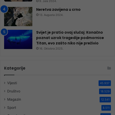
9. Jula 2024.
Neretva zavijena u crno
13. Augusta 2024.
Svijet je pratio ovaj slučaj: Konačno
poznat uzrok tragedije podmornice
Titan, evo zašto niko nije preživio
16. Oktobra 2025.
Kategorije
Vijesti
45.937
Društvo
18.529
Magazin
12.541
Sport
8.511