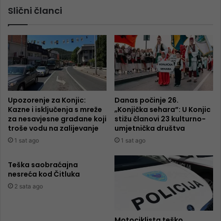
Slični članci
Upozorenje za Konjic:
Danas počinje 26.
Kazne i isključenja s mreže
„Konjička sehara”: U Konjic
za nesavjesne građane koji
stižu članovi 23 kulturno-
troše vodu na zalijevanje
umjetnička društva
1 sat ago
1 sat ago
Teška saobraćajna
nesreća kod Čitluka
2 sata ago
Motociklista teško