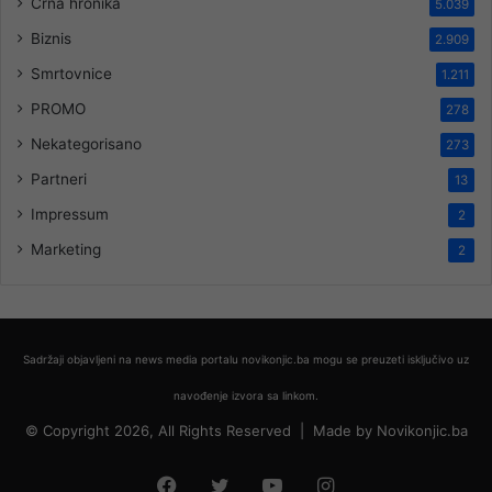
Crna hronika
5.039
Biznis
2.909
Smrtovnice
1.211
PROMO
278
Nekategorisano
273
Partneri
13
Impressum
2
Marketing
2
Sadržaji objavljeni na news media portalu novikonjic.ba mogu se preuzeti isključivo uz
navođenje izvora sa linkom.
© Copyright 2026, All Rights Reserved |
Made by
Novikonjic.ba
Facebook
Twitter
YouTube
Instagram