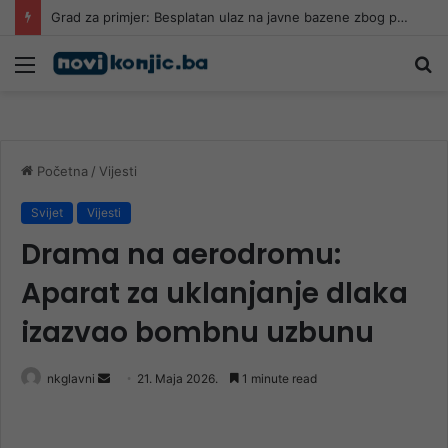
Grad za primjer: Besplatan ulaz na javne bazene zbog paklenih vrućina
Meni
Pr
Početna
/
Vijesti
Svijet
Vijesti
Drama na aerodromu:
Aparat za uklanjanje dlaka
izazvao bombnu uzbunu
Send
nkglavni
21. Maja 2026.
1 minute read
an
email