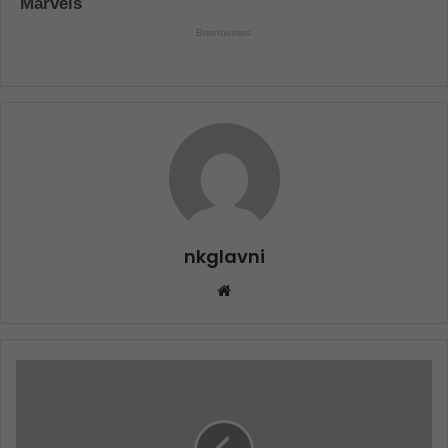
nkglavni
Website