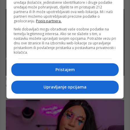
uređaja (kolačiće, jedinstvene identifikatore i druge podatke
uređaja) može pohranjivati, dijeliti te im pristupati 212
partnera ili ih može upotrebljavati ova web-lokacija. Mi i naši
partneri možemo upotrebljavati precizne podatke o
geolociranju.
Popis partnera.
Neki dobavljači mogu obrađivati vaše osobne podatke na
temelju legitimnog interesa. Ako se ne slažete s tim, u
nastavku možete upravljati svojim opcijama. Potražite vezu pri
dnu ove stranice ili na izborniku web-lokacije za upravljanje
pristankom ili povlačenje pristanka u postavkama privatnosti i
kolačića.
Pristajem
Upravljanje opcijama