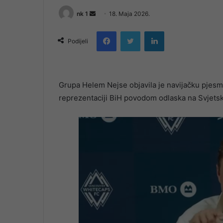
Send
nk 1
18. Maja 2026.
an
Facebook
Twitter
LinkedIn
email
Podijeli
Grupa Helem Nejse objavila je navijačku pjesm
reprezentaciji BiH povodom odlaska na Svjets