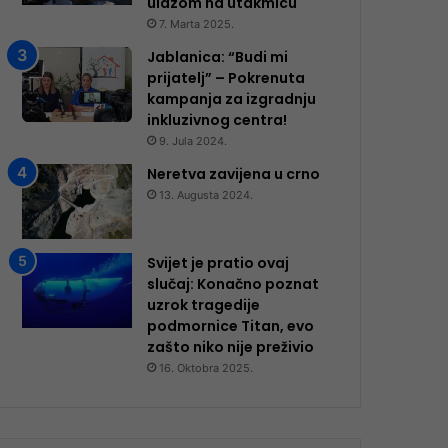
ulazom na utakmicu
7. Marta 2025.
Jablanica: “Budi mi
prijatelj” – Pokrenuta
kampanja za izgradnju
inkluzivnog centra!
9. Jula 2024.
Neretva zavijena u crno
13. Augusta 2024.
Svijet je pratio ovaj
slučaj: Konačno poznat
uzrok tragedije
podmornice Titan, evo
zašto niko nije preživio
16. Oktobra 2025.