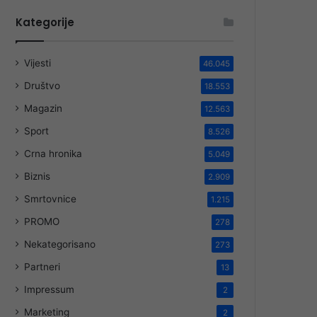
Kategorije
Vijesti
46.045
Društvo
18.553
Magazin
12.563
Sport
8.526
Crna hronika
5.049
Biznis
2.909
Smrtovnice
1.215
PROMO
278
Nekategorisano
273
Partneri
13
Impressum
2
Marketing
2