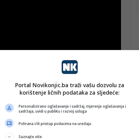
Portal Novikonjic.ba traži vašu dozvolu za
korištenje ličnih podataka za sljedeće:
Personalizirano oglašavanje i sadržaj, mjerenje oglašavanja i
sadržaja, uvidi u publiku i razvoj usluga
tivac BiH Amir Hadžiahmetović, koji je navijačima
Pohrana i/ili pristup podacima na uređaju
đenog penala u susretu protiv Velsa.
Saznajte više