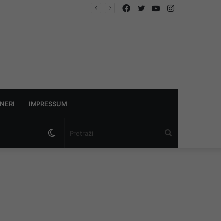
Facebook
Twitter
YouTube
Instagram
i
NERI
IMPRESSUM
Switch
Pretraži
skin