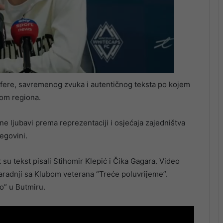
sfere, savremenog zvuka i autentičnog teksta po kojem
rom regiona.
ne ljubavi prema reprezentaciji i osjećaja zajedništva
egovini.
su tekst pisali Stihomir Klepić i Čika Gagara. Video
aradnji sa Klubom veterana “Treće poluvrijeme”.
” u Butmiru.