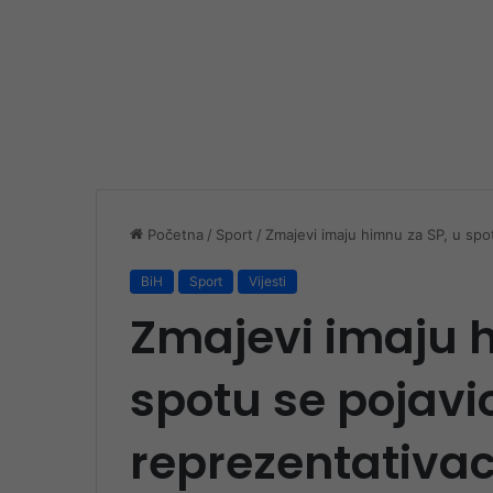
Početna
/
Sport
/
Zmajevi imaju himnu za SP, u spot
BiH
Sport
Vijesti
Zmajevi imaju h
spotu se pojavio
reprezentativa