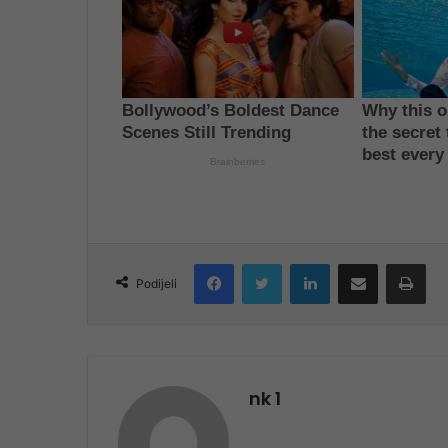
Facebook
Twitter
LinkedIn
Share via Email
Pri
Podijeli
nk 1