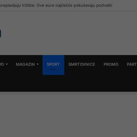
jine: Vatra se spustila prema M-17, konjički vatrogasci brzo intervenisal
VO
MAGAZIN
SPORT
SMRTOVNICE
PROMO
PART