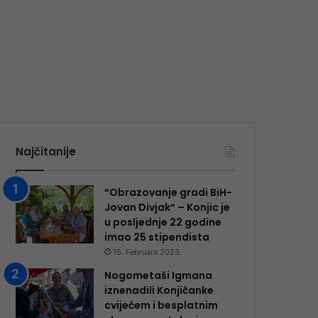
Najčitanije
“Obrazovanje gradi BiH-
Jovan Divjak“ – Konjic je
u posljednje 22 godine
imao 25 ​​stipendista
15. Februara 2023.
Nogometaši Igmana
iznenadili Konjičanke
cvijećem i besplatnim