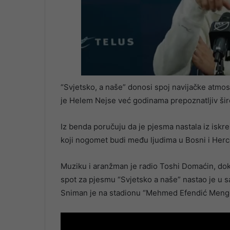
“Svjetsko, a naše” donosi spoj navijačke atmo
je Helem Nejse već godinama prepoznatljiv ši
Iz benda poručuju da je pjesma nastala iz iskre
koji nogomet budi među ljudima u Bosni i Herc
Muziku i aranžman je radio Toshi Domaćin, dok 
spot za pjesmu “Svjetsko a naše” nastao je u s
Sniman je na stadionu “Mehmed Efendić Mengo