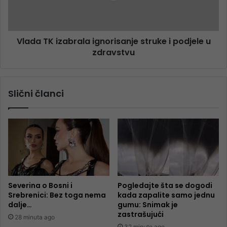
Vlada TK izabrala ignorisanje struke i podjele u
zdravstvu
Slični članci
Severina o Bosni i
Pogledajte šta se dogodi
Srebrenici: Bez toga nema
kada zapalite samo jednu
dalje…
gumu: Snimak je
zastrašujući
28 minuta ago
32 minute ago