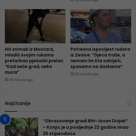
Hit snimak iz Mostara,
Potresna ispovijest rudara
mladić svojim rukama
iz Zenice: “Djeca traže, a
prefarbao pješački prelaz:
nemam im šta odnijeti,
“Kad neće grad, neko
spavamo na daskama”
mora”
49 minuta ago
46 minuta ago
Najčitanije
“Obrazovanje gradi BiH-Jovan Divjak“
– Konjic je u posljednje 22 godine imao
25 ​​stipendista