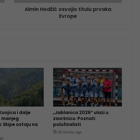
Almin Hodžić osvojio titulu prvaka
Evrope
onjica i dalje
„Jablanica 2026“ ulazi u
li manjeg
završnicu: Poznati
: Ekipe ostaju na
polufinalisti
28 minuta ago
go