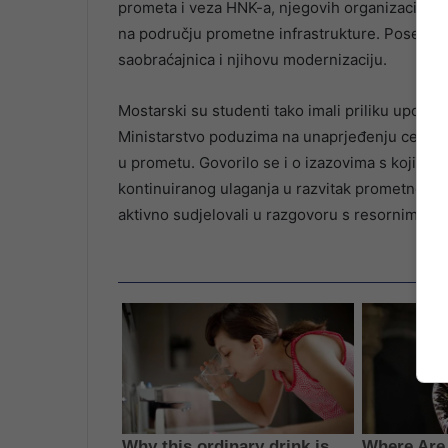
prometa i veza HNK-a, njegovih organizacijskih 
na području prometne infrastrukture. Poseban 
saobraćajnica i njihovu modernizaciju.
Mostarski su studenti tako imali priliku upozn
Ministarstvo poduzima na unaprjeđenju cestovn
u prometu. Govorilo se i o izazovima s kojima 
kontinuiranog ulaganja u razvitak prometne mre
aktivno sudjelovali u razgovoru s resornim min