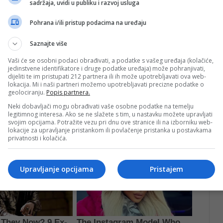
sadržaja, uvidi u publiku i razvoj usluga
cjelina te ključnih aktivnosti koje Ministarstvo provodi
je naglasak stavljen na mrežu regionalnih
Pohrana i/ili pristup podacima na uređaju
Saznajte više
ati se s konkretnim mjerama i aktivnostima koje
Vaši će se osobni podaci obrađivati, a podatke s vašeg uređaja (kolačiće,
e infrastrukture i povećanju sigurnosti svih sudionika
jedinstvene identifikatore i druge podatke uređaja) može pohranjivati,
dijeliti te im pristupati 212 partnera ili ih može upotrebljavati ova web-
se prometni sektor suočava, kao i o važnosti
lokacija. Mi i naši partneri možemo upotrebljavati precizne podatke o
geolociranju.
Popis partnera.
že, a studenti su, kroz upite i otvorenu raspravu,
Neki dobavljači mogu obrađivati vaše osobne podatke na temelju
istrom.
legitimnog interesa. Ako se ne slažete s tim, u nastavku možete upravljati
svojim opcijama. Potražite vezu pri dnu ove stranice ili na izborniku web-
lokacije za upravljanje pristankom ili povlačenje pristanka u postavkama
privatnosti i kolačića.
Upravljanje opcijama
Pristajem