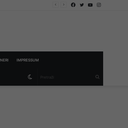
Facebook
Twitter
YouTube
Instagram
NERI
IMPRESSUM
Switch
Pretraži
skin