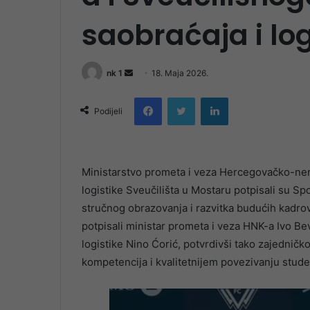
saobraćaja i lo
Send
nk 1
18. Maja 2026.
an
Facebook
Twitter
LinkedIn
email
Podijeli
Ministarstvo prometa i veza Hercegovačko-nere
logistike Sveučilišta u Mostaru potpisali su Sp
stručnog obrazovanja i razvitka budućih kadrov
potpisali ministar prometa i veza HNK-a Ivo Be
logistike Nino Ćorić, potvrdivši tako zajedničk
kompetencija i kvalitetnijem povezivanju stude