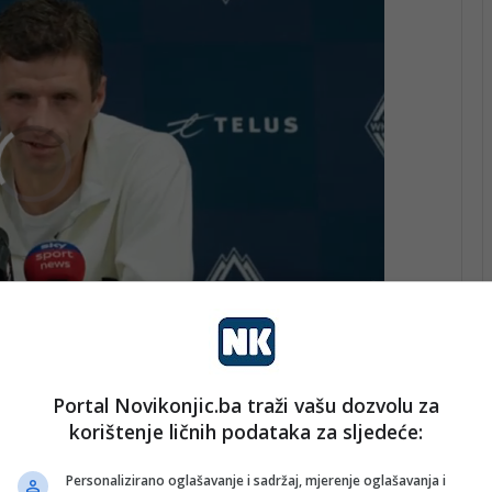
e između akademske zajednice i tijela izvršne vlasti kroz
Portal Novikonjic.ba traži vašu dozvolu za
čnih predavanja, sudjelovanje studenata u praktičnim
korištenje ličnih podataka za sljedeće:
ofesionalno usavršavanje. Na tomu je tragu, nakon čina
nje studentima na temu funkcioniranja Ministarstva
Personalizirano oglašavanje i sadržaj, mjerenje oglašavanja i