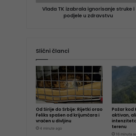
Vlada TK izabrala ignorisanje struke i
podjele u zdravstvu
Slični članci
Od Sirije do Srbije: Rijetki orao
Požar kod K
Feliks spašen od krijumčara i
aktivan, a
vraćen u divljinu
intenziteta
terenu
4 minute ago
16 minuta a