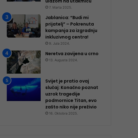
ulazom na utakmicu
7. Marta 2025.
Jablanica: “Budi mi
prijatelj” – Pokrenuta
kampanja za izgradnju
inkluzivnog centra!
9. Jula 2024.
Neretva zavijena u crno
13. Augusta 2024.
Svijet je pratio ovaj
slučaj: Konačno poznat
uzrok tragedije
podmornice Titan, evo
zašto niko nije preživio
16. Oktobra 2025.