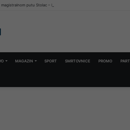
na magistralnom putu Stolac – Neum, saobraćaj potpuno obustavljen
VO
MAGAZIN
SPORT
SMRTOVNICE
PROMO
PART