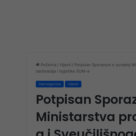
Početna
/
Vijesti
/
Potpisan Sporazum o suradnji Mi
saobraćaja i logistike SUM-a
Hercegovina
Vijesti
Potpisan Spora
Ministarstva p
a i Sveučilišnog