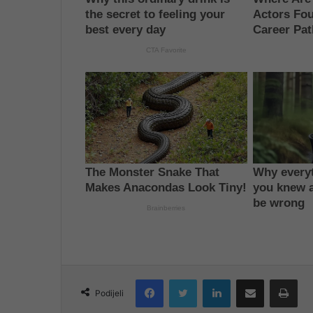
Facebook
Twitter
LinkedIn
Share via Email
Pri
Podijeli