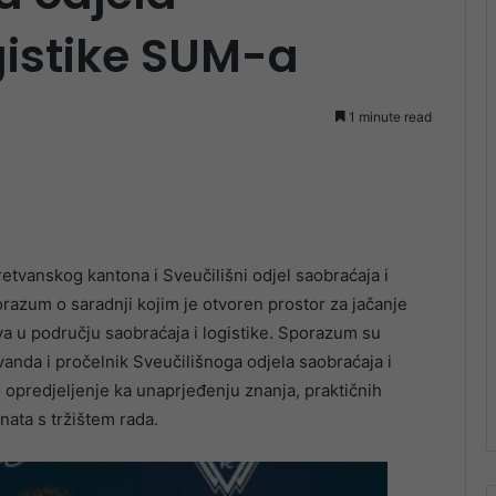
gistike SUM-a
1 minute read
tvanskog kantona i Sveučilišni odjel saobraćaja i
orazum o saradnji kojim je otvoren prostor za jačanje
a u području saobraćaja i logistike. Sporazum su
vanda i pročelnik Sveučilišnoga odjela saobraćaja i
o opredjeljenje ka unaprjeđenju znanja, praktičnih
nata s tržištem rada.