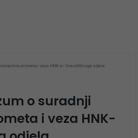
nistarstva prometa i veza HNK-a i Sveučilišnoga odjela
zum o suradnji
rometa i veza HNK-
a odjela