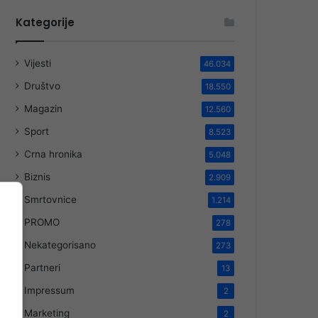
Kategorije
Vijesti
46.034
Društvo
18.550
Magazin
12.560
Sport
8.523
Crna hronika
5.048
Biznis
2.909
Smrtovnice
1.214
PROMO
278
Nekategorisano
273
Partneri
13
Impressum
2
Marketing
2