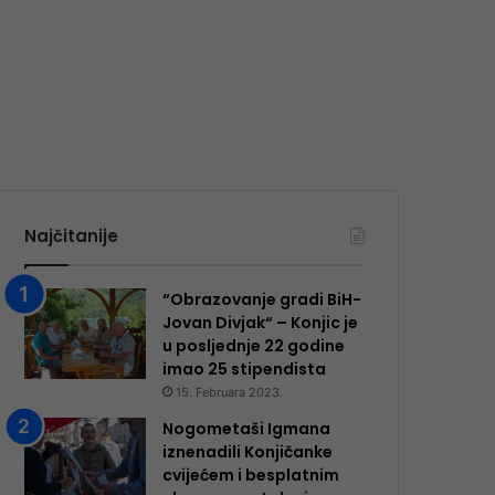
Najčitanije
“Obrazovanje gradi BiH-
Jovan Divjak“ – Konjic je
u posljednje 22 godine
imao 25 ​​stipendista
15. Februara 2023.
Nogometaši Igmana
iznenadili Konjičanke
cvijećem i besplatnim