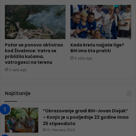
Požar se ponovo aktivirao
Kada kreću najjače lige?
kod Živašnice: Vatra se
BiH ima šta pratiti
približila kućama,
4 sata ago
vatrogasci na terenu
3 sata ago
Najčitanije
“Obrazovanje gradi BiH-Jovan Divjak“
– Konjic je u posljednje 22 godine imao
25 ​​stipendista
15. Februara 2023.