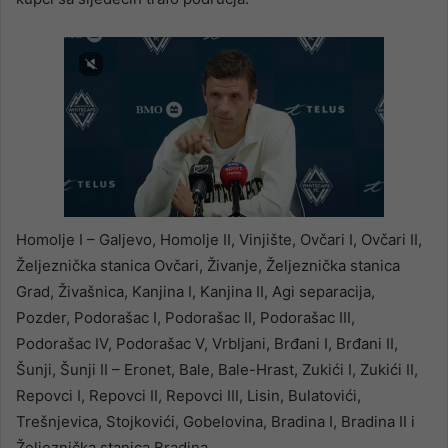
Homolje I – Galjevo, Homolje II, Vinjište, Ovčari I, Ovčari II,
Željeznička stanica Ovčari, Živanje, Željeznička stanica
Grad, Živašnica, Kanjina I, Kanjina II, Agi separacija,
Pozder, Podorašac I, Podorašac II, Podorašac III,
Podorašac IV, Podorašac V, Vrbljani, Brđani I, Brđani II,
Šunji, Šunji II – Eronet, Bale, Bale-Hrast, Zukići I, Zukići II,
Repovci I, Repovci II, Repovci III, Lisin, Bulatovići,
Trešnjevica, Stojkovići, Gobelovina, Bradina I, Bradina II i
Željeznička stanica Bradina.