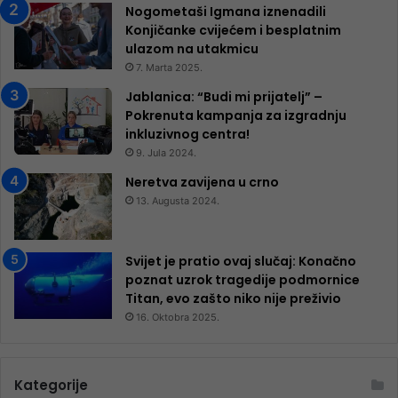
Nogometaši Igmana iznenadili
Konjičanke cvijećem i besplatnim
ulazom na utakmicu
7. Marta 2025.
Jablanica: “Budi mi prijatelj” –
Pokrenuta kampanja za izgradnju
inkluzivnog centra!
9. Jula 2024.
Neretva zavijena u crno
13. Augusta 2024.
Svijet je pratio ovaj slučaj: Konačno
poznat uzrok tragedije podmornice
Titan, evo zašto niko nije preživio
16. Oktobra 2025.
Kategorije