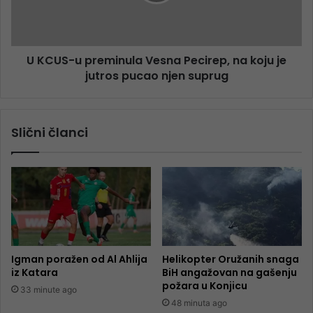
U KCUS-u preminula Vesna Pecirep, na koju je
jutros pucao njen suprug
Slični članci
Igman poražen od Al Ahlija
Helikopter Oružanih snaga
iz Katara
BiH angažovan na gašenju
požara u Konjicu
33 minute ago
48 minuta ago