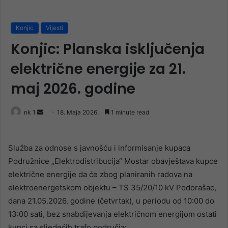
Konjic
Vijesti
Konjic: Planska isključenja
električne energije za 21.
maj 2026. godine
Send
nk 1
18. Maja 2026.
1 minute read
an
email
Služba za odnose s javnošću i informisanje kupaca
Podružnice „Elektrodistribucija“ Mostar obavještava kupce
električne energije da će zbog planiranih radova na
elektroenergetskom objektu – TS 35/20/10 kV Podorašac,
dana 21.05.2026. godine (četvrtak), u periodu od 10:00 do
13:00 sati, bez snabdijevanja električnom energijom ostati
kupci sa sljedećih trafo područja: