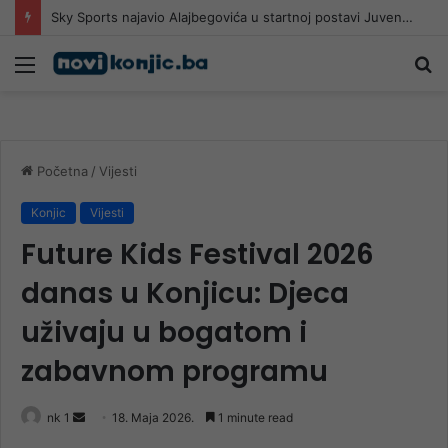
Pojačana zračna podrška kod Konjica: Drugi Air Tractor stiže u pomoć, u subotu se očekuje i treći
Meni
Pr
Početna
/
Vijesti
Konjic
Vijesti
Future Kids Festival 2026
danas u Konjicu: Djeca
uživaju u bogatom i
zabavnom programu
Send
nk 1
18. Maja 2026.
1 minute read
an