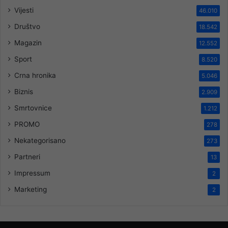
Vijesti
46.010
Društvo
18.542
Magazin
12.552
Sport
8.520
Crna hronika
5.046
Biznis
2.909
Smrtovnice
1.212
PROMO
278
Nekategorisano
273
Partneri
13
Impressum
2
Marketing
2