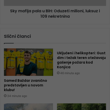
Sky mafija pala u BiH: Oduzeti milioni, luksuz i
109 nekretnina
Slični članci
Uključeni i helikopteri: Gust
dim i težak teren otežavaju
gašenje požara kod
Konjica
46 minuta ago
Samed Baždar zvanično
predstavljen u novom
klubu!
34 minute ago