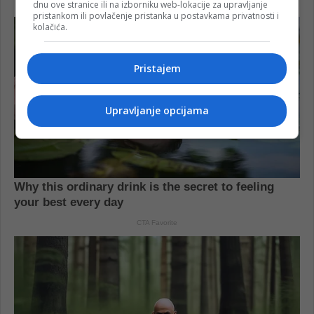
dnu ove stranice ili na izborniku web-lokacije za upravljanje
pristankom ili povlačenje pristanka u postavkama privatnosti i
kolačića.
Pristajem
Upravljanje opcijama