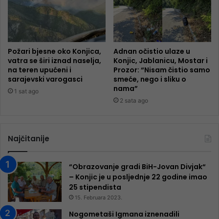
Požari bjesne oko Konjica,
Adnan očistio ulaze u
vatra se širi iznad naselja,
Konjic, Jablanicu, Mostar i
na teren upućeni i
Prozor: “Nisam čistio samo
sarajevski varogasci
smeće, nego i sliku o
nama”
1 sat ago
2 sata ago
Najčitanije
“Obrazovanje gradi BiH-Jovan Divjak“
– Konjic je u posljednje 22 godine imao
25 ​​stipendista
15. Februara 2023.
Nogometaši Igmana iznenadili