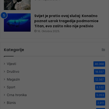
Svijet je pratio ovaj slučaj: Konačno
poznat uzrok tragedije podmornice
Titan, evo zašto niko nije preživio
16. Oktobra 2025.
Kategorije
Vijesti
46.068
Društvo
18.557
Magazin
12.567
Sport
8.532
Crna hronika
5.053
Biznis
2.911