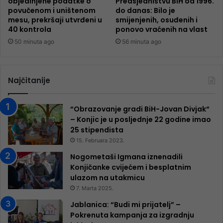
objedinjene podatke o
Predsjedništvu BiH od 1996.
povučenom i uništenom
do danas: Bilo je
mesu, prekršaji utvrđeni u
smijenjenih, osuđenih i
40 kontrola
ponovo vraćenih na vlast
50 minuta ago
56 minuta ago
Najčitanije
“Obrazovanje gradi BiH-Jovan Divjak“
– Konjic je u posljednje 22 godine imao
25 ​​stipendista
15. Februara 2023.
Nogometaši Igmana iznenadili
Konjičanke cvijećem i besplatnim
ulazom na utakmicu
7. Marta 2025.
Jablanica: “Budi mi prijatelj” –
Pokrenuta kampanja za izgradnju