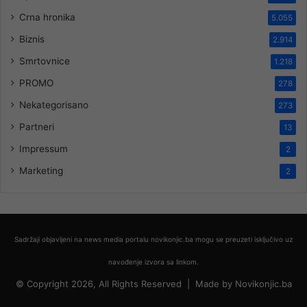
Crna hronika
5.055
Biznis
2.914
Smrtovnice
1.218
PROMO
278
Nekategorisano
273
Partneri
13
Impressum
2
Marketing
2
Sadržaji objavljeni na news media portalu novikonjic.ba mogu se preuzeti isključivo uz
navođenje izvora sa linkom.
© Copyright 2026, All Rights Reserved |
Made by
Novikonjic.ba