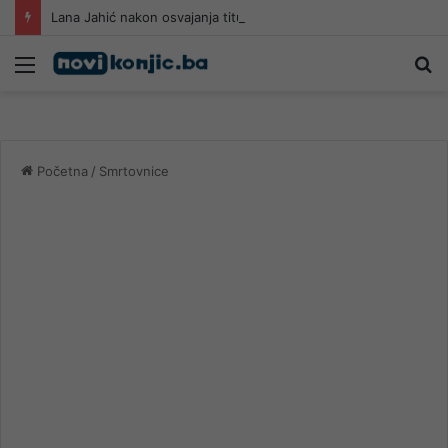
Lana Jahić nakon osvajanja titule Miss BiH: Želim svijetu pokazati zemlju bogate duše
Meni
Pr
Početna
/
Smrtovnice