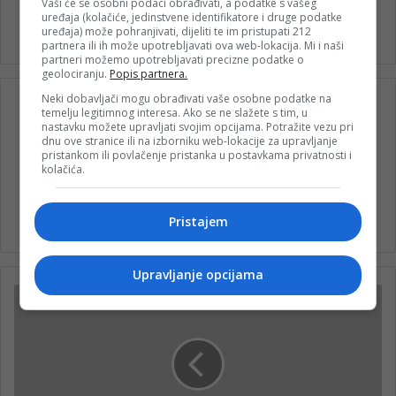
Vaši će se osobni podaci obrađivati, a podatke s vašeg
uređaja (kolačiće, jedinstvene identifikatore i druge podatke
Dženaza
uređaja) može pohranjivati, dijeliti te im pristupati 212
partnera ili ih može upotrebljavati ova web-lokacija. Mi i naši
partneri možemo upotrebljavati precizne podatke o
geolociranju.
Popis partnera.
Neki dobavljači mogu obrađivati vaše osobne podatke na
temelju legitimnog interesa. Ako se ne slažete s tim, u
nastavku možete upravljati svojim opcijama. Potražite vezu pri
dnu ove stranice ili na izborniku web-lokacije za upravljanje
pristankom ili povlačenje pristanka u postavkama privatnosti i
kolačića.
nk 2
Pristajem
Upravljanje opcijama