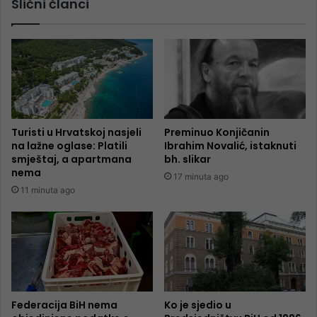
Slični članci
Turisti u Hrvatskoj nasjeli
Preminuo Konjičanin
na lažne oglase: Platili
Ibrahim Novalić, istaknuti
smještaj, a apartmana
bh. slikar
nema
17 minuta ago
11 minuta ago
Federacija BiH nema
Ko je sjedio u