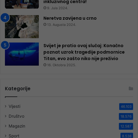
inkluzivnog centra!
9. Jula 2024.
Neretva zavijena u crno
13. Augusta 2024.
Svijet je pratio ovaj slučaj: Konačno
poznat uzrok tragedije podmornice
Titan, evo zašto niko nije preživio
16. Oktobra 2025.
Kategorije
Vijesti
46.103
Društvo
18.576
Magazin
12.587
Sport
8.538