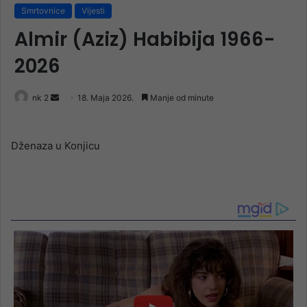
Smrtovnice
Vijesti
Almir (Aziz) Habibija 1966-
2026
Send
nk 2
18. Maja 2026.
Manje od minute
an
email
Dženaza u Konjicu