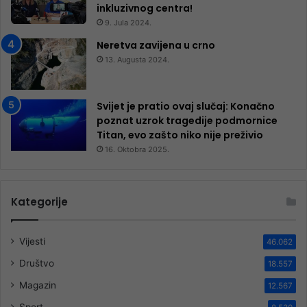
inkluzivnog centra!
9. Jula 2024.
Neretva zavijena u crno
13. Augusta 2024.
Svijet je pratio ovaj slučaj: Konačno
poznat uzrok tragedije podmornice
Titan, evo zašto niko nije preživio
16. Oktobra 2025.
Kategorije
Vijesti
46.062
Društvo
18.557
Magazin
12.567
Sport