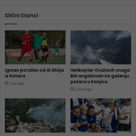
Slični članci
Igman poražen od Al Ahlija
Helikopter Oružanih snaga
iz Katara
BiH angažovan na gašenju
požara u Konjicu
1 sat ago
2 sata ago