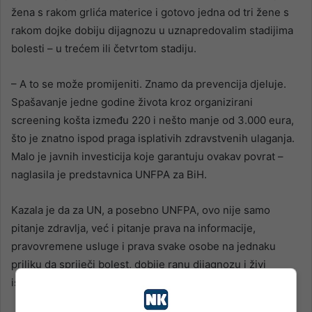
žena s rakom grlića materice i gotovo jedna od tri žene s
rakom dojke dobiju dijagnozu u uznapredovalim stadijima
bolesti – u trećem ili četvrtom stadiju.
– A to se može promijeniti. Znamo da prevencija djeluje.
Spašavanje jedne godine života kroz organizirani
screening košta između 220 i nešto manje od 3.000 eura,
što je znatno ispod praga isplativih zdravstvenih ulaganja.
Malo je javnih investicija koje garantuju ovakav povrat –
naglasila je predstavnica UNFPA za BiH.
Kazala je da za UN, a posebno UNFPA, ovo nije samo
pitanje zdravlja, već i pitanje prava na informacije,
pravovremene usluge i prava svake osobe na jednaku
priliku da spriječi bolest, dobije ranu dijagnozu i živi
ispunjen život.