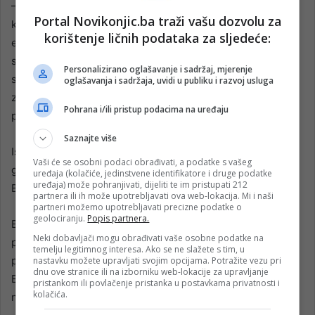
– Sada, kada je dostupna ova velika baza dokaza, sljedeći
Portal Novikonjic.ba traži vašu dozvolu za
korak jeste korištenje tih informacija za osmišljavanje
korištenje ličnih podataka za sljedeće:
efikasnih i organiziranih programa screeninga koji će
spašavati živote i osigurati isplativost za sve zdravstvene
Personalizirano oglašavanje i sadržaj, mjerenje
sisteme – zaključila je, poručivši da su UNFPA i Svjetska
oglašavanja i sadržaja, uvidi u publiku i razvoj usluga
zdravstvena organizacija spremni podržati BiH na tom
Pohrana i/ili pristup podacima na uređaju
putu, na svakom koraku.
Saznajte više
Istraživanje je provedeno u periodu od 2025 do 2026.
Vaši će se osobni podaci obrađivati, a podatke s vašeg
godine u Federaciji BiH, Republici Srpskoj i Brčko distriktu
uređaja (kolačiće, jedinstvene identifikatore i druge podatke
uređaja) može pohranjivati, dijeliti te im pristupati 212
BiH.
partnera ili ih može upotrebljavati ova web-lokacija. Mi i naši
partneri možemo upotrebljavati precizne podatke o
geolociranju.
Popis partnera.
Evropska unija pruža podršku BiH u skladu sa Evropskim
Neki dobavljači mogu obrađivati vaše osobne podatke na
planom protiv raka (Europe's Beating Cancer Plan) –
temelju legitimnog interesa. Ako se ne slažete s tim, u
političko-strateškim dokumentom koji definira smjernice
nastavku možete upravljati svojim opcijama. Potražite vezu pri
dnu ove stranice ili na izborniku web-lokacije za upravljanje
EU za borbu protiv raka i kojim se podržavaju i zemlje koje
pristankom ili povlačenje pristanka u postavkama privatnosti i
kolačića.
nisu članice u nastojanju da rak stave pod kontrolu.