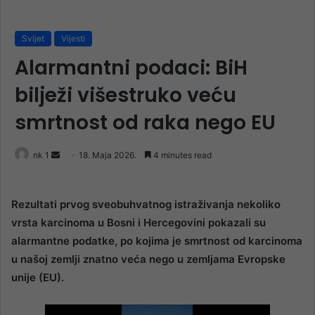
Svijet
Vijesti
Alarmantni podaci: BiH
bilježi višestruko veću
smrtnost od raka nego EU
Send
nk 1
18. Maja 2026.
4 minutes read
an
email
Rezultati prvog sveobuhvatnog istraživanja nekoliko
vrsta karcinoma u Bosni i Hercegovini pokazali su
alarmantne podatke, po kojima je smrtnost od karcinoma
u našoj zemlji znatno veća nego u zemljama Evropske
unije (EU).