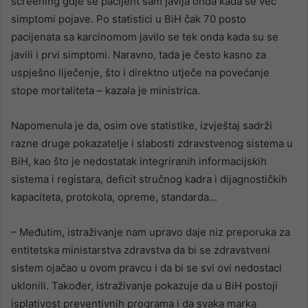
screening gdje se pacijent sam javlja onda kada se već
simptomi pojave. Po statistici u BiH čak 70 posto
pacijenata sa karcinomom javilo se tek onda kada su se
javili i prvi simptomi. Naravno, tada je često kasno za
uspješno liječenje, što i direktno utječe na povećanje
stope mortaliteta – kazala je ministrica.
Napomenula je da, osim ove statistike, izvještaj sadrži
razne druge pokazatelje i slabosti zdravstvenog sistema u
BiH, kao što je nedostatak integriranih informacijskih
sistema i registara, deficit stručnog kadra i dijagnostičkih
kapaciteta, protokola, opreme, standarda…
– Međutim, istraživanje nam upravo daje niz preporuka za
entitetska ministarstva zdravstva da bi se zdravstveni
sistem ojačao u ovom pravcu i da bi se svi ovi nedostaci
uklonili. Također, istraživanje pokazuje da u BiH postoji
isplativost preventivnih programa i da svaka marka