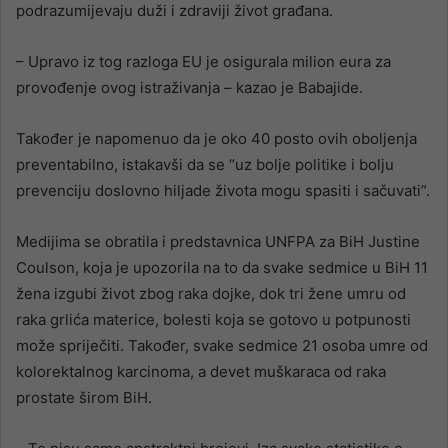
podrazumijevaju duži i zdraviji život građana.
– Upravo iz tog razloga EU je osigurala milion eura za
provođenje ovog istraživanja – kazao je Babajide.
Također je napomenuo da je oko 40 posto ovih oboljenja
preventabilno, istakavši da se “uz bolje politike i bolju
prevenciju doslovno hiljade života mogu spasiti i sačuvati”.
Medijima se obratila i predstavnica UNFPA za BiH Justine
Coulson, koja je upozorila na to da svake sedmice u BiH 11
žena izgubi život zbog raka dojke, dok tri žene umru od
raka grlića materice, bolesti koja se gotovo u potpunosti
može spriječiti. Također, svake sedmice 21 osoba umre od
kolorektalnog karcinoma, a devet muškaraca od raka
prostate širom BiH.