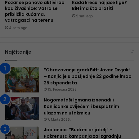
Požar se ponovo aktivirao
Kada kreću najjače lige?
kod Živašnice: Vatra se
BiH ima šta pratiti
približila kućama,
5 sati ago
vatrogasci na terenu
4 sata ago
Najčitanije
“Obrazovanje gradi BiH-Jovan Divjak“
– Konjic je u posljednje 22 godine imao
25 ​​stipendista
15. Februara 2023.
Nogometaši Igmana iznenadili
Konjičanke cvijećem i besplatnim
ulazom na utakmicu
7. Marta 2025.
Jablanica: “Budi mi prijatelj” –
Pokrenuta kampanja za izgradnju