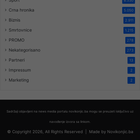
8.530
Crna hronika
5.050
Biznis
2.911
Smrtovnice
1.215
PROMO
278
Nekategorisano
273
Partneri
13
Impressum
2
Marketing
2
Sadržaji objavljeni na news media portalu novikonjic.ba mogu se preuzeti isključivo uz
navođenje izvora sa linkom.
© Copyright 2026, All Rights Reserved |
Made by
Novikonjic.ba