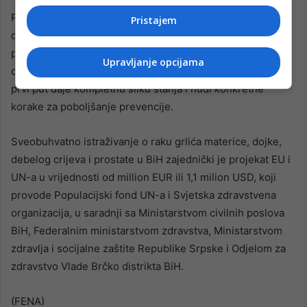
Rak debelog crijeva godišnje odnese više od 1.000 života,
Pristajem
dok od raka prostate umre oko 450 muškaraca. BiH je na
putu ka uspostavljanju organiziranih programa ranog
Upravljanje opcijama
otkrivanja, a uz finansijsku podršku EU, ovo istraživanje
prvi put daje kompletnu sliku stanja i nudi konkretne
korake za poboljšanje prevencije.
Sveobuhvatno istraživanje o raku grlića materice, dojke,
debelog crijeva i prostate u BiH zajednički je projekat EU i
UN-a u vrijednosti od million EUR ili 1,1 milion USD, koji
provode Populacijski fond UN-a i Svjetska zdravstvena
organizacija, u saradnji sa Ministarstvom civilnih poslova
BiH, Federalnim ministarstvom zdravstva, Ministarstvom
zdravlja i socijalne zaštite Republike Srpske i Odjelom za
zdravstvo Vlade Brčko distrikta BiH.
(FENA)