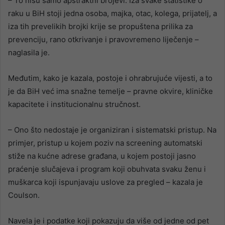
– To nisu samo apstraktni brojevi. Iza svake statistike o
raku u BiH stoji jedna osoba, majka, otac, kolega, prijatelj, a
iza tih prevelikih brojki krije se propuštena prilika za
prevenciju, rano otkrivanje i pravovremeno liječenje –
naglasila je.
Međutim, kako je kazala, postoje i ohrabrujuće vijesti, a to
je da BiH već ima snažne temelje – pravne okvire, kliničke
kapacitete i institucionalnu stručnost.
– Ono što nedostaje je organiziran i sistematski pristup. Na
primjer, pristup u kojem poziv na screening automatski
stiže na kućne adrese građana, u kojem postoji jasno
praćenje slučajeva i program koji obuhvata svaku ženu i
muškarca koji ispunjavaju uslove za pregled – kazala je
Coulson.
Navela je i podatke koji pokazuju da više od jedne od pet