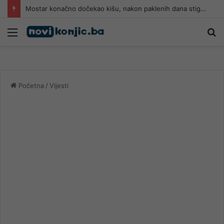
Mostar konačno dočekao kišu, nakon paklenih dana stiglo kratko osvježenje
Meni
Pr
Početna
/
Vijesti