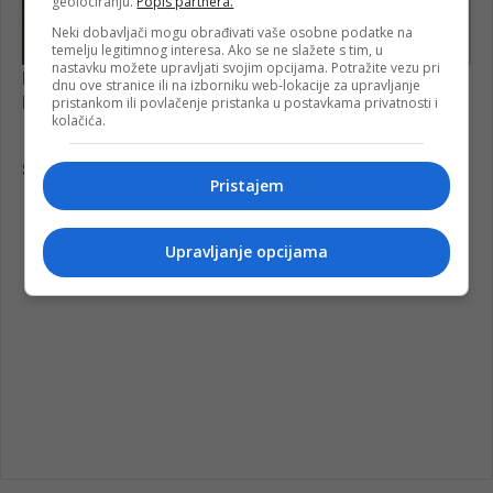
geolociranju.
Popis partnera.
Neki dobavljači mogu obrađivati vaše osobne podatke na
temelju legitimnog interesa. Ako se ne slažete s tim, u
nastavku možete upravljati svojim opcijama. Potražite vezu pri
dnu ove stranice ili na izborniku web-lokacije za upravljanje
pristankom ili povlačenje pristanka u postavkama privatnosti i
kolačića.
Pristajem
Upravljanje opcijama