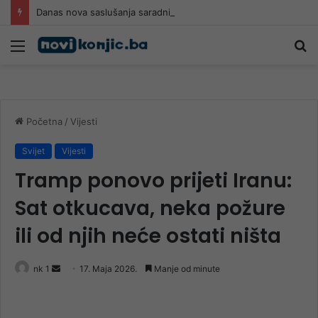
Danas nova saslušanja saradnika Memorijalnog centra Srebrenica
Meni
Pr
Početna
/
Vijesti
Svijet
Vijesti
Tramp ponovo prijeti Iranu:
Sat otkucava, neka požure
ili od njih neće ostati ništa
Send
nk 1
17. Maja 2026.
Manje od minute
an
email