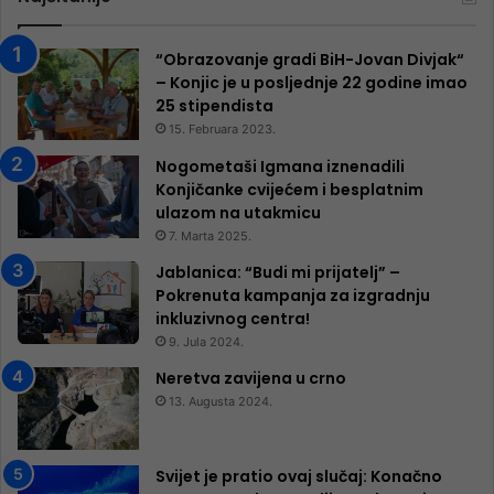
“Obrazovanje gradi BiH-Jovan Divjak“
– Konjic je u posljednje 22 godine imao
25 ​​stipendista
15. Februara 2023.
Nogometaši Igmana iznenadili
Konjičanke cvijećem i besplatnim
ulazom na utakmicu
7. Marta 2025.
Jablanica: “Budi mi prijatelj” –
Pokrenuta kampanja za izgradnju
inkluzivnog centra!
9. Jula 2024.
Neretva zavijena u crno
13. Augusta 2024.
Svijet je pratio ovaj slučaj: Konačno