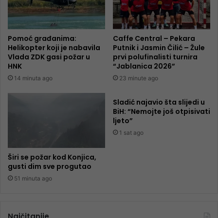
Pomoć građanima:
Caffe Central – Pekara
Helikopter koji je nabavila
Putnik i Jasmin Čilić – Žule
Vlada ZDK gasi požar u
prvi polufinalisti turnira
HNK
“Jablanica 2026”
14 minuta ago
23 minute ago
Sladić najavio šta slijedi u
BiH: “Nemojte još otpisivati
ljeto”
1 sat ago
Širi se požar kod Konjica,
gusti dim sve progutao
51 minuta ago
Najčitanije