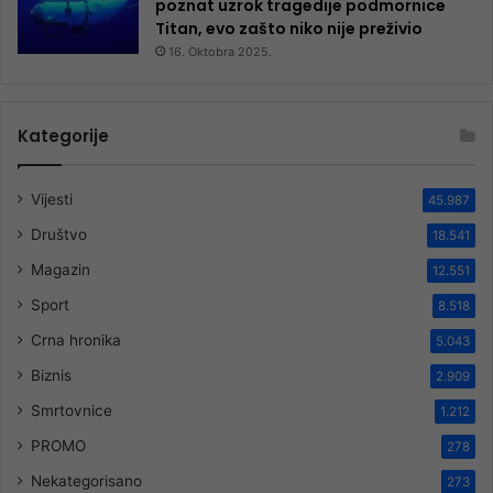
poznat uzrok tragedije podmornice
Titan, evo zašto niko nije preživio
16. Oktobra 2025.
Kategorije
Vijesti
45.987
Društvo
18.541
Magazin
12.551
Sport
8.518
Crna hronika
5.043
Biznis
2.909
Smrtovnice
1.212
PROMO
278
Nekategorisano
273