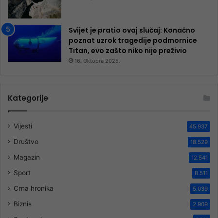
Svijet je pratio ovaj slučaj: Konačno
poznat uzrok tragedije podmornice
Titan, evo zašto niko nije preživio
16. Oktobra 2025.
Kategorije
Vijesti
45.937
Društvo
18.529
Magazin
12.541
Sport
8.511
Crna hronika
5.039
Biznis
2.909