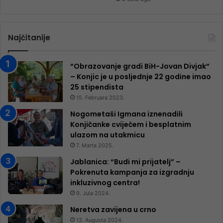
Najčitanije
“Obrazovanje gradi BiH-Jovan Divjak“
– Konjic je u posljednje 22 godine imao
25 ​​stipendista
15. Februara 2023.
Nogometaši Igmana iznenadili
Konjičanke cvijećem i besplatnim
ulazom na utakmicu
7. Marta 2025.
Jablanica: “Budi mi prijatelj” –
Pokrenuta kampanja za izgradnju
inkluzivnog centra!
9. Jula 2024.
Neretva zavijena u crno
13. Augusta 2024.