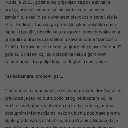
“Kada je 2023. godine bio prijavljen za posjedovanje
oružja, pronašli su mu spisak osoba koje su mu se
zamjerile, a radilo se o dvanaest plavokosih žena koje je
htio likvidirati. Tada su ga pronašli nakon nekoliko dana,
ispitali i pustili”, ubacila se u razgovor jedna djevojka koja
je sjedila u društvu za stolom u kavani hotela “Danica” u
Drnišu. Ta kavana je u nedjelju ujutro bila glavni “infopult”,
gdje su Drnišani koji su dolazili na kafu s gorčinom
komentarisali tragediju koja se dogodila dan ranije.
Termokamere, dronovi, psi…
Tihu nedjelju i tugu koja je doslovno prekrila drniške ulice
prekidala je jedino buka policijskog helikoptera koji je
kružio iznad grada, s obzirom na to da je ubica, prema
dostupnim informacijama, nakon ubistva pobjegao prema
dijelu grada Varoš i selu Lišnjak na Promini. Budući da je
proljeće i da je to područje prekriveno gustim šumama