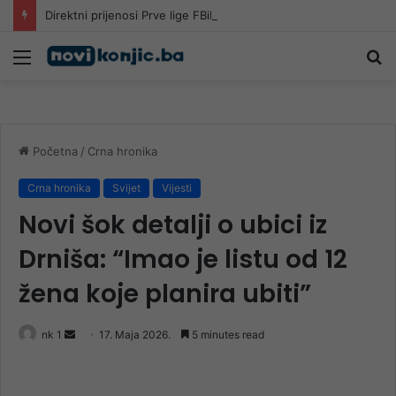
Direktni prijenosi Prve lige FBiH na MYTV-u
Meni
Pr
Početna
/
Crna hronika
Crna hronika
Svijet
Vijesti
Novi šok detalji o ubici iz
Drniša: “Imao je listu od 12
žena koje planira ubiti”
Send
nk 1
17. Maja 2026.
5 minutes read
an
email