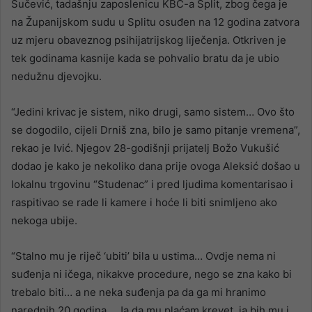
Sučević, tadašnju zaposlenicu KBC-a Split, zbog čega je
na Županijskom sudu u Splitu osuđen na 12 godina zatvora
uz mjeru obaveznog psihijatrijskog liječenja. Otkriven je
tek godinama kasnije kada se pohvalio bratu da je ubio
nedužnu djevojku.
“Jedini krivac je sistem, niko drugi, samo sistem… Ovo što
se dogodilo, cijeli Drniš zna, bilo je samo pitanje vremena”,
rekao je Ivić. Njegov 28-godišnji prijatelj Božo Vukušić
dodao je kako je nekoliko dana prije ovoga Aleksić došao u
lokalnu trgovinu “Studenac” i pred ljudima komentarisao i
raspitivao se rade li kamere i hoće li biti snimljeno ako
nekoga ubije.
“Stalno mu je riječ ‘ubiti’ bila u ustima… Ovdje nema ni
suđenja ni ičega, nikakve procedure, nego se zna kako bi
trebalo biti… a ne neka suđenja pa da ga mi hranimo
narednih 20 godina… Ja da mu plaćam krevet, ja bih mu j…