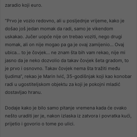
zaradio koji euro.
“Prvo je vozio redovno, ali u posljednje vrijeme, kako je
došao još jedan momak da radi, samo je vikendom
uskakao. Jučer uopće nije on trebao voziti, nego drugi
momak, ali on nije mogao pa ga je ovaj zamijenio… Ovaj
ubica… to je čovjek… ne znam šta bih vam rekao, nije mi
jasno da je neko dozvolio da takav čovjek šeta gradom, to
je prvo i osnovno. Takav čovjek nema šta tražiti među
ljudima”, rekao je Marin Ivić, 35-godišnjak koji kao konobar
radi u ugostiteljskom objektu za koji je pokojni mladić
dostavljao hranu.
Dodaje kako je bilo samo pitanje vremena kada će ovako
nešto uraditi jer je, nakon izlaska iz zatvora i povratka kući,
prijetio i govorio o tome po ulici.