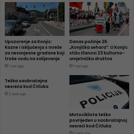
Upozorenje za Konjic:
Danas počinje 26.
Kazne i isključenja s mreže
„Konjička sehara”: U Konjic
za nesavjesne građane koji
stižu članovi 23 kulturno-
troše vodu na zalijevanje
umjetnička društva
1 sat ago
1 sat ago
Teška saobraćajna
nesreća kod Čitluka
2 sata ago
Motociklista teško
povrijeđen u saobraćajnoj
nesreći kod Čitluka
2 sata ago