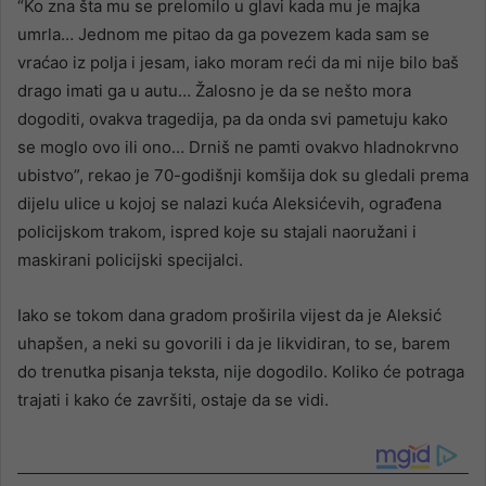
“Ko zna šta mu se prelomilo u glavi kada mu je majka
umrla… Jednom me pitao da ga povezem kada sam se
vraćao iz polja i jesam, iako moram reći da mi nije bilo baš
drago imati ga u autu… Žalosno je da se nešto mora
dogoditi, ovakva tragedija, pa da onda svi pametuju kako
se moglo ovo ili ono… Drniš ne pamti ovakvo hladnokrvno
ubistvo”, rekao je 70-godišnji komšija dok su gledali prema
dijelu ulice u kojoj se nalazi kuća Aleksićevih, ograđena
policijskom trakom, ispred koje su stajali naoružani i
maskirani policijski specijalci.
Iako se tokom dana gradom proširila vijest da je Aleksić
uhapšen, a neki su govorili i da je likvidiran, to se, barem
do trenutka pisanja teksta, nije dogodilo. Koliko će potraga
trajati i kako će završiti, ostaje da se vidi.