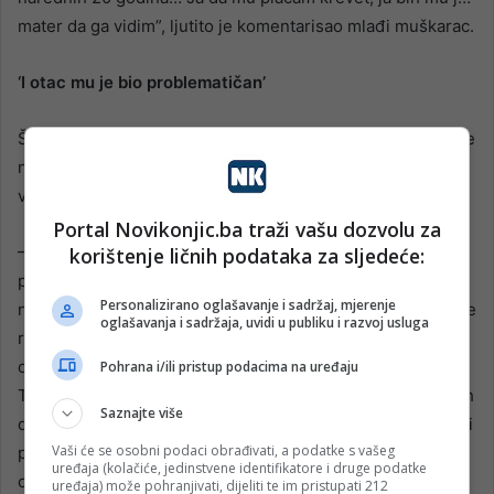
mater da ga vidim”, ljutito je komentarisao mlađi muškarac.
‘I otac mu je bio problematičan’
Šibenska policija je tokom nedjelje objavila kako od subote
navečer intenzivno tragaju za Aleksićem “koji se dovodi u
vezu s ubistvom mladića”.
Portal Novikonjic.ba traži vašu dozvolu za
– U intenzivnu potragu uključene su sve raspoložive
korištenje ličnih podataka za sljedeće:
policijske snage i tehnika. Upozoravamo građane da, ako
Personalizirano oglašavanje i sadržaj, mjerenje
naiđu na Kristijana Aleksića, da mu se ne približavaju jer se
oglašavanja i sadržaja, uvidi u publiku i razvoj usluga
radi o opasnoj osobi i vjerovatno je naoružan vatrenim
oružjem. U tom slučaju sklonite se i odmah pozovite 192.
Pohrana i/ili pristup podacima na uređaju
Također, svi građani koji imaju korisne informacije mogu ih
Saznajte više
dojaviti na broj telefona 192, u najbližu policijsku stanicu ili
Vaši će se osobni podaci obrađivati, a podatke s vašeg
putem e-mail adrese sibensko-kninska@policija.hr –
uređaja (kolačiće, jedinstvene identifikatore i druge podatke
objavila je šibenska policija.
uređaja) može pohranjivati, dijeliti te im pristupati 212