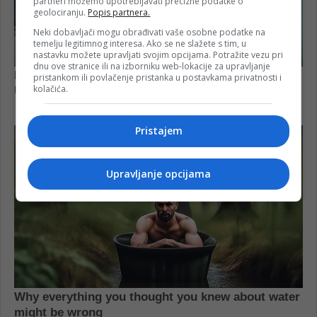
partneri možemo upotrebljavati precizne podatke o
geolociranju.
Popis partnera.
Neki dobavljači mogu obrađivati vaše osobne podatke na
temelju legitimnog interesa. Ako se ne slažete s tim, u
nastavku možete upravljati svojim opcijama. Potražite vezu pri
dnu ove stranice ili na izborniku web-lokacije za upravljanje
pristankom ili povlačenje pristanka u postavkama privatnosti i
kolačića.
Pristajem
Upravljanje opcijama