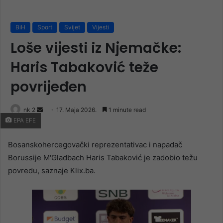
BiH
Sport
Svijet
Vijesti
Loše vijesti iz Njemačke:
Haris Tabaković teže
povrijeđen
Send
nk 2
17. Maja 2026.
1 minute read
EPA EFE
an
email
Bosanskohercegovački reprezentativac i napadač
Borussije M'Gladbach Haris Tabaković je zadobio težu
povredu, saznaje Klix.ba.