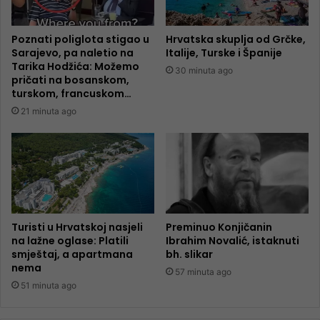
Poznati poliglota stigao u
Hrvatska skuplja od Grčke,
Sarajevo, pa naletio na
Italije, Turske i Španije
Tarika Hodžića: Možemo
30 minuta ago
pričati na bosanskom,
turskom, francuskom…
21 minuta ago
Turisti u Hrvatskoj nasjeli
Preminuo Konjičanin
na lažne oglase: Platili
Ibrahim Novalić, istaknuti
smještaj, a apartmana
bh. slikar
nema
57 minuta ago
51 minuta ago