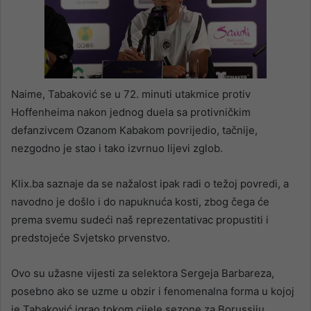
Naime, Tabaković se u 72. minuti utakmice protiv
Hoffenheima nakon jednog duela sa protivničkim
defanzivcem Ozanom Kabakom povrijedio, tačnije,
nezgodno je stao i tako izvrnuo lijevi zglob.
Klix.ba saznaje da se nažalost ipak radi o težoj povredi, a
navodno je došlo i do napuknuća kosti, zbog čega će
prema svemu sudeći naš reprezentativac propustiti i
predstojeće Svjetsko prvenstvo.
Ovo su užasne vijesti za selektora Sergeja Barbareza,
posebno ako se uzme u obzir i fenomenalna forma u kojoj
je Tabaković igrao tokom cijele sezone za Borussiju.