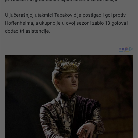
U jučerašnjoj utakmici Tabaković je postigao i gol protiv
Hoffenheima, a ukupno je u ovoj sezoni zabio 13 golova i
dodao tri asistencije.