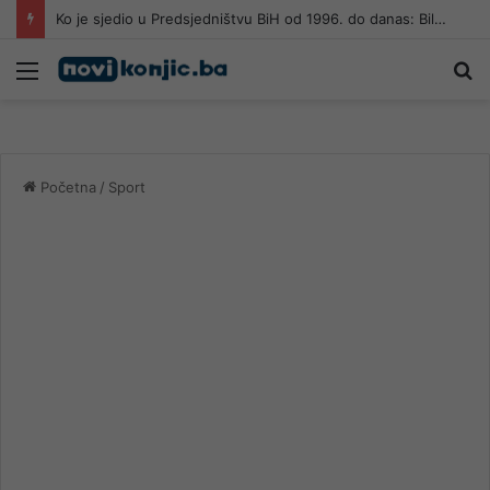
Ko je sjedio u Predsjedništvu BiH od 1996. do danas: Bilo je smijenjenih, osuđenih i ponovo vraćenih na vlast
Meni
Pr
Početna
/
Sport