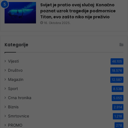
Svijet je pratio ovaj slučaj: Konačno
poznat uzrok tragedije podmornice
Titan, evo zašto niko nije preživio
16. Oktobra 2025.
Kategorije
Vijesti
46.105
Društvo
18.576
Magazin
12.587
Sport
8.538
Crna hronika
5.055
Biznis
2.914
Smrtovnice
1.218
PROMO
278