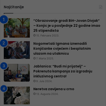
Najčitanije
“Obrazovanje gradi BiH-Jovan Divjak“
– Konjic je u posljednje 22 godine imao
25 ​​stipendista
15. Februara 2023.
Nogometaši Igmana iznenadili
Konjičanke cvijećem i besplatnim
ulazom na utakmicu
7. Marta 2025.
Jablanica: “Budi mi prijatelj” –
Pokrenuta kampanja za izgradnju
inkluzivnog centra!
9. Jula 2024.
Neretva zavijena u crno
13. Augusta 2024.