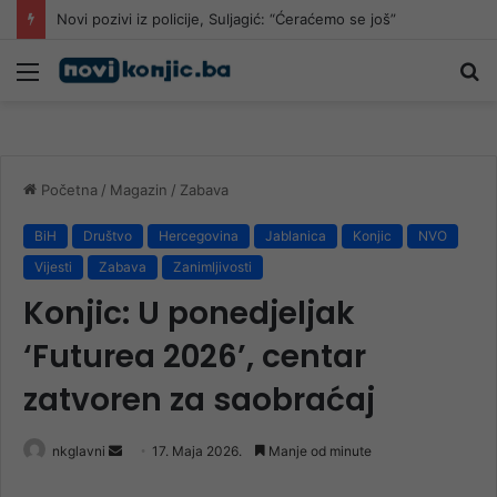
Novi pozivi iz policije, Suljagić: “Ćeraćemo se još”
Meni
Pr
Početna
/
Magazin
/
Zabava
BiH
Društvo
Hercegovina
Jablanica
Konjic
NVO
Vijesti
Zabava
Zanimljivosti
Konjic: U ponedjeljak
‘Futurea 2026’, centar
zatvoren za saobraćaj
Send
nkglavni
17. Maja 2026.
Manje od minute
an