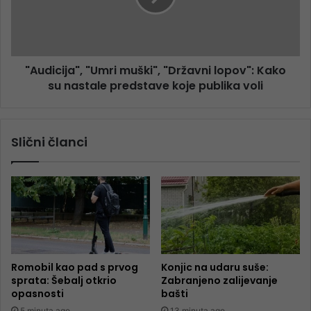
"Audicija", "Umri muški", "Državni lopov": Kako
su nastale predstave koje publika voli
Slični članci
Romobil kao pad s prvog
Konjic na udaru suše:
sprata: Šebalj otkrio
Zabranjeno zalijevanje
opasnosti
bašti
5 minuta ago
13 minuta ago