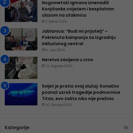
Nogometaši Igmana iznenadili
Konjičanke cvijećem i besplatnim
ulazom na utakmicu
7. Marta 2025.
Jablanica: “Budi mi prijatelj” –
Pokrenuta kampanja za izgradnju
inkluzivnog centra!
9. Jula 2024.
Neretva zavijena u crno
13. Augusta 2024.
Svijet je pratio ovaj slučaj: Konačno
poznat uzrok tragedije podmornice
Titan, evo zašto niko nije preživio
16. Oktobra 2025.
Kategorije