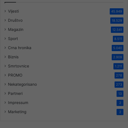
Vijesti
45.949
Društvo
18.529
Magazin
12.541
Sport
8.511
Crna hronika
5.040
Biznis
2.909
Smrtovnice
1.211
PROMO
278
Nekategorisano
273
Partneri
13
Impressum
2
Marketing
2