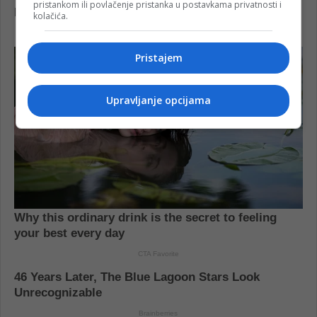
pristankom ili povlačenje pristanka u postavkama privatnosti i
kolačića.
Pristajem
Upravljanje opcijama