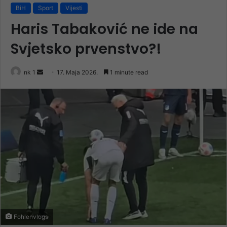
BiH
Sport
Vijesti
Haris Tabaković ne ide na
Svjetsko prvenstvo?!
Send
nk 1
17. Maja 2026.
1 minute read
an
email
Fohlenvlogs