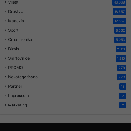
Vijesti
46.068
Društvo
18.557
Magazin
12.567
Sport
8.532
Crna hronika
5.053
Biznis
2.911
Smrtovnice
1.215
PROMO
278
Nekategorisano
273
Partneri
13
Impressum
2
Marketing
2