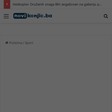
Helikopter Oružanih snaga BiH angažovan na gašenju požara u Konjicu
Meni
Pr
Početna
/
Sport