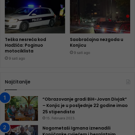
Teška nesreća kod
Saobraćajna nezgoda u
Hadžića: Poginuo
Konjicu
motociklista
9 sati ago
9 sati ago
Najčitanije
“Obrazovanje gradi BiH-Jovan Divjak“
– Konjic je u posljednje 22 godine imao
25 ​​stipendista
15. Februara 2023.
Nogometaši Igmana iznenadili
Konjičanke cvijećem i besplatnim