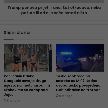
Tramp ponovo prijeti Iranu: Sat otkucava, neka
požure ili od njih neće ostati ništa
Slični članci
Konjičanin Danko
Teška saobraćajna
Dangubić osvojio drugo
nesreća na M-17: Jedna
mjesto na međunarodnim
osoba teško povrijeđena,
skokovima sa vodopada u
Golf odbačen na trotoar
Jajcu
9 sati ago
8 sati ago