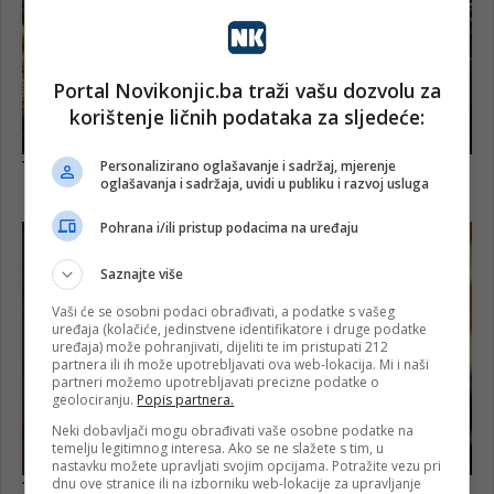
Portal Novikonjic.ba traži vašu dozvolu za
korištenje ličnih podataka za sljedeće:
Personalizirano oglašavanje i sadržaj, mjerenje
oglašavanja i sadržaja, uvidi u publiku i razvoj usluga
Pohrana i/ili pristup podacima na uređaju
Saznajte više
Vaši će se osobni podaci obrađivati, a podatke s vašeg
uređaja (kolačiće, jedinstvene identifikatore i druge podatke
uređaja) može pohranjivati, dijeliti te im pristupati 212
partnera ili ih može upotrebljavati ova web-lokacija. Mi i naši
partneri možemo upotrebljavati precizne podatke o
geolociranju.
Popis partnera.
Neki dobavljači mogu obrađivati vaše osobne podatke na
temelju legitimnog interesa. Ako se ne slažete s tim, u
nastavku možete upravljati svojim opcijama. Potražite vezu pri
dnu ove stranice ili na izborniku web-lokacije za upravljanje