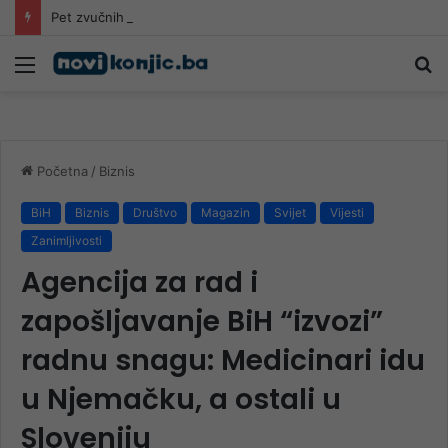
Pet zvučnih imena u utrci za četiri mjesta u Parlamentu BiH
Meni
Pr
Početna
/
Biznis
BiH
Biznis
Društvo
Magazin
Svijet
Vijesti
Zanimljivosti
Agencija za rad i
zapošljavanje BiH “izvozi”
radnu snagu: Medicinari idu
u Njemačku, a ostali u
Sloveniju