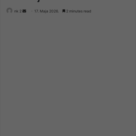
Send
nk 2
17. Maja 2026.
2 minutes read
an
email