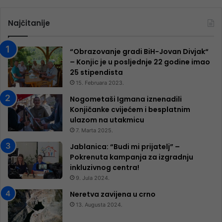
Najčitanije
“Obrazovanje gradi BiH-Jovan Divjak“
– Konjic je u posljednje 22 godine imao
25 ​​stipendista
15. Februara 2023.
Nogometaši Igmana iznenadili
Konjičanke cvijećem i besplatnim
ulazom na utakmicu
7. Marta 2025.
Jablanica: “Budi mi prijatelj” –
Pokrenuta kampanja za izgradnju
inkluzivnog centra!
9. Jula 2024.
Neretva zavijena u crno
13. Augusta 2024.