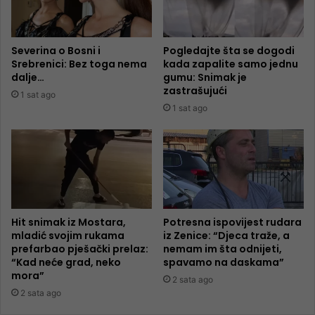
Severina o Bosni i
Pogledajte šta se dogodi
Srebrenici: Bez toga nema
kada zapalite samo jednu
dalje…
gumu: Snimak je
zastrašujući
1 sat ago
1 sat ago
Hit snimak iz Mostara,
Potresna ispovijest rudara
mladić svojim rukama
iz Zenice: “Djeca traže, a
prefarbao pješački prelaz:
nemam im šta odnijeti,
“Kad neće grad, neko
spavamo na daskama”
mora”
2 sata ago
2 sata ago