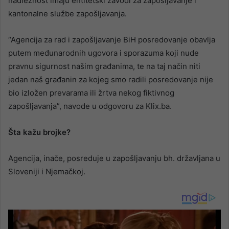
nadležnost imaju entitetski zavodi za zapošljavanje i
kantonalne službe zapošljavanja.
“Agencija za rad i zapošljavanje BiH posredovanje obavlja
putem međunarodnih ugovora i sporazuma koji nude
pravnu sigurnost našim građanima, te na taj način niti
jedan naš građanin za kojeg smo radili posredovanje nije
bio izložen prevarama ili žrtva nekog fiktivnog
zapošljavanja”, navode u odgovoru za Klix.ba.
Šta kažu brojke?
Agencija, inače, posreduje u zapošljavanju bh. državljana u
Sloveniji i Njemačkoj.