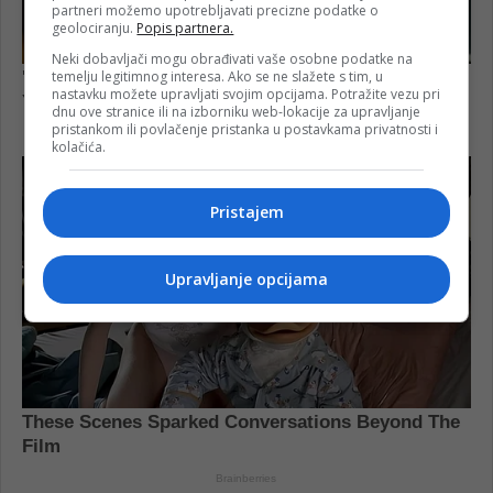
partneri možemo upotrebljavati precizne podatke o
geolociranju.
Popis partnera.
Neki dobavljači mogu obrađivati vaše osobne podatke na
temelju legitimnog interesa. Ako se ne slažete s tim, u
nastavku možete upravljati svojim opcijama. Potražite vezu pri
dnu ove stranice ili na izborniku web-lokacije za upravljanje
pristankom ili povlačenje pristanka u postavkama privatnosti i
kolačića.
Pristajem
Upravljanje opcijama