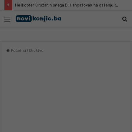
Helikopter Oružanih snaga BiH angažovan na gašenju požara u Konjicu
Meni
Pr
Početna
/
Društvo