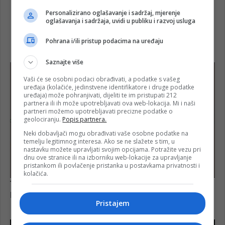
Personalizirano oglašavanje i sadržaj, mjerenje
oglašavanja i sadržaja, uvidi u publiku i razvoj usluga
Pohrana i/ili pristup podacima na uređaju
Saznajte više
Vaši će se osobni podaci obrađivati, a podatke s vašeg
uređaja (kolačiće, jedinstvene identifikatore i druge podatke
uređaja) može pohranjivati, dijeliti te im pristupati 212
partnera ili ih može upotrebljavati ova web-lokacija. Mi i naši
partneri možemo upotrebljavati precizne podatke o
geolociranju.
Popis partnera.
Neki dobavljači mogu obrađivati vaše osobne podatke na
temelju legitimnog interesa. Ako se ne slažete s tim, u
nastavku možete upravljati svojim opcijama. Potražite vezu pri
dnu ove stranice ili na izborniku web-lokacije za upravljanje
pristankom ili povlačenje pristanka u postavkama privatnosti i
kolačića.
Pristajem