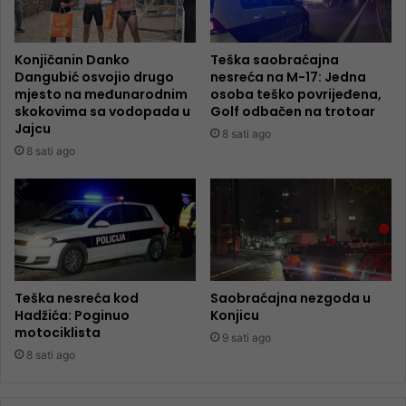
Konjičanin Danko
Teška saobraćajna
Dangubić osvojio drugo
nesreća na M-17: Jedna
mjesto na međunarodnim
osoba teško povrijeđena,
skokovima sa vodopada u
Golf odbačen na trotoar
Jajcu
8 sati ago
8 sati ago
Teška nesreća kod
Saobraćajna nezgoda u
Hadžića: Poginuo
Konjicu
motociklista
9 sati ago
8 sati ago