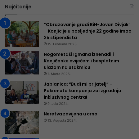
Najčitanije
“Obrazovanje gradi BiH-Jovan Divjak“
– Konjic je u posljednje 22 godine imao
25 ​​stipendista
15. Februara 2023.
Nogometaši Igmana iznenadili
Konjičanke cvijećem i besplatnim
ulazom na utakmicu
7. Marta 2025.
Jablanica: “Budi mi prijatelj” –
Pokrenuta kampanja za izgradnju
inkluzivnog centra!
9. Jula 2024.
Neretva zavijena u crno
13. Augusta 2024.