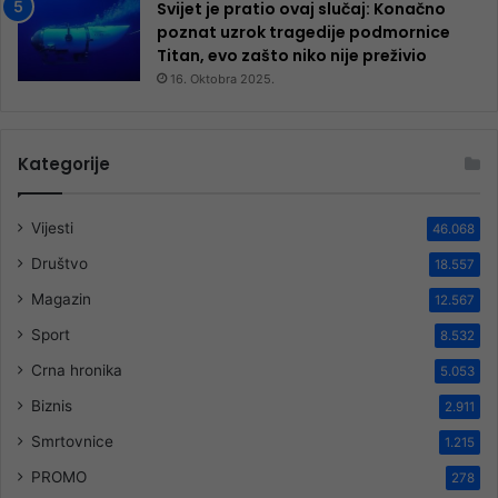
Svijet je pratio ovaj slučaj: Konačno
poznat uzrok tragedije podmornice
Titan, evo zašto niko nije preživio
16. Oktobra 2025.
Kategorije
Vijesti
46.068
Društvo
18.557
Magazin
12.567
Sport
8.532
Crna hronika
5.053
Biznis
2.911
Smrtovnice
1.215
PROMO
278