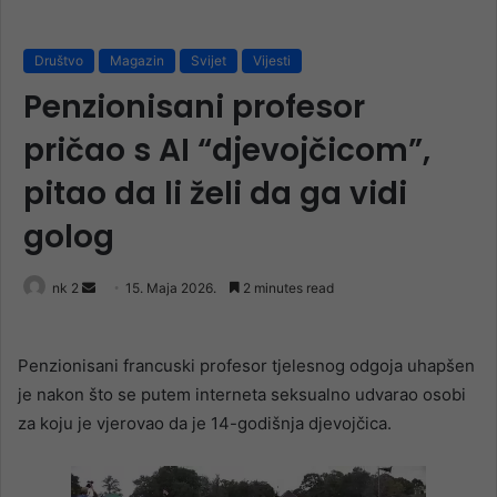
Društvo
Magazin
Svijet
Vijesti
Penzionisani profesor
pričao s AI “djevojčicom”,
pitao da li želi da ga vidi
golog
Send
nk 2
15. Maja 2026.
2 minutes read
an
email
Penzionisani francuski profesor tjelesnog odgoja uhapšen
je nakon što se putem interneta seksualno udvarao osobi
za koju je vjerovao da je 14-godišnja djevojčica.