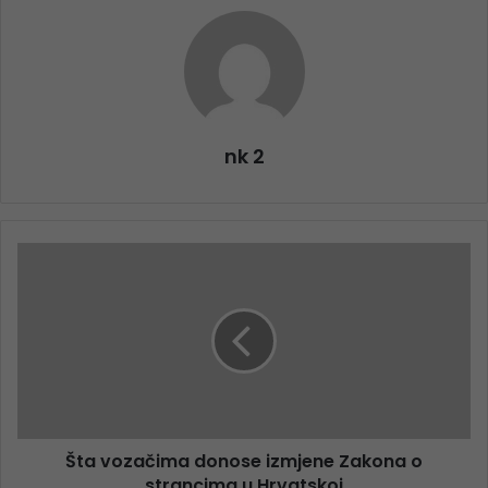
nk 2
Šta vozačima donose izmjene Zakona o
strancima u Hrvatskoj