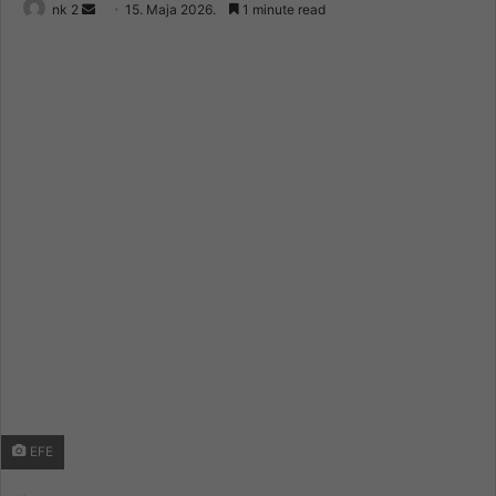
Send
nk 2
15. Maja 2026.
1 minute read
an
email
EFE