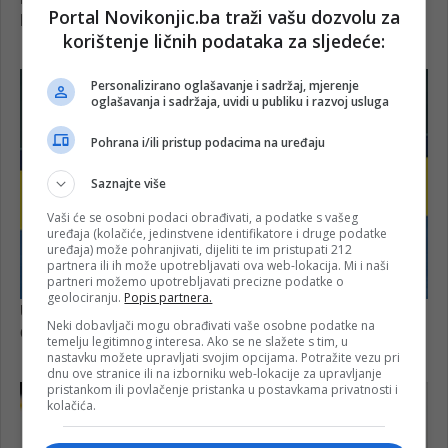
Portal Novikonjic.ba traži vašu dozvolu za
korištenje ličnih podataka za sljedeće:
Personalizirano oglašavanje i sadržaj, mjerenje
oglašavanja i sadržaja, uvidi u publiku i razvoj usluga
Pohrana i/ili pristup podacima na uređaju
Saznajte više
Vaši će se osobni podaci obrađivati, a podatke s vašeg
uređaja (kolačiće, jedinstvene identifikatore i druge podatke
uređaja) može pohranjivati, dijeliti te im pristupati 212
partnera ili ih može upotrebljavati ova web-lokacija. Mi i naši
partneri možemo upotrebljavati precizne podatke o
geolociranju.
Popis partnera.
Neki dobavljači mogu obrađivati vaše osobne podatke na
temelju legitimnog interesa. Ako se ne slažete s tim, u
nastavku možete upravljati svojim opcijama. Potražite vezu pri
dnu ove stranice ili na izborniku web-lokacije za upravljanje
pristankom ili povlačenje pristanka u postavkama privatnosti i
kolačića.