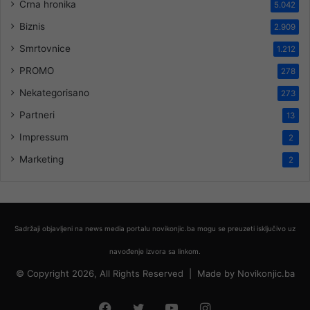
Crna hronika
5.042
Biznis
2.909
Smrtovnice
1.212
PROMO
278
Nekategorisano
273
Partneri
13
Impressum
2
Marketing
2
Sadržaji objavljeni na news media portalu novikonjic.ba mogu se preuzeti isključivo uz
navođenje izvora sa linkom.
© Copyright 2026, All Rights Reserved |
Made by
Novikonjic.ba
Facebook
Twitter
YouTube
Instagram