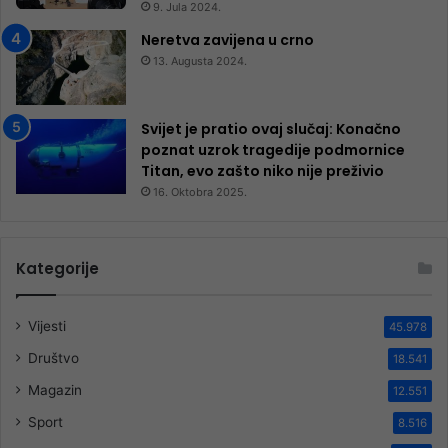
9. Jula 2024.
Neretva zavijena u crno
13. Augusta 2024.
Svijet je pratio ovaj slučaj: Konačno
poznat uzrok tragedije podmornice
Titan, evo zašto niko nije preživio
16. Oktobra 2025.
Kategorije
Vijesti
45.978
Društvo
18.541
Magazin
12.551
Sport
8.516