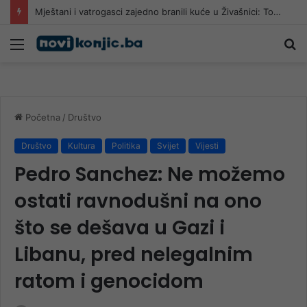
Mještani i vatrogasci zajedno branili kuće u Živašnici: Tokom noći provlačili crijeva do požarišta
Meni
Pr
Početna
/
Društvo
Društvo
Kultura
Politika
Svijet
Vijesti
Pedro Sanchez: Ne možemo
ostati ravnodušni na ono
što se dešava u Gazi i
Libanu, pred nelegalnim
ratom i genocidom