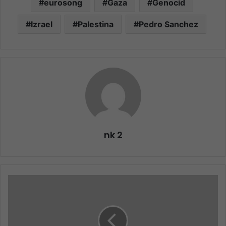
eurosong
Gaza
Genocid
Izrael
Palestina
Pedro Sanchez
nk 2