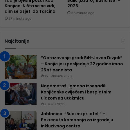
I dalje bjesni požar kod
Balić (Džafo) Rašid 1961 –
Konjica: Ništa se ne vidi,
2026
dim se osjeti do Tarčina
35 minuta ago
27 minuta ago
Najčitanije
“Obrazovanje gradi BiH-Jovan Divjak“
– Konjic je u posljednje 22 godine imao
25 ​​stipendista
15. Februara 2023.
Nogometaši Igmana iznenadili
Konjičanke cvijećem i besplatnim
ulazom na utakmicu
7. Marta 2025.
Jablanica: “Budi mi prijatelj” –
Pokrenuta kampanja za izgradnju
inkluzivnog centra!