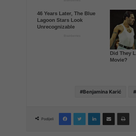
Benjamina Karić
Facebook
Twitter
LinkedIn
Share via Email
Pri
Podijeli