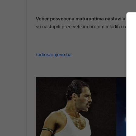
Večer posvećena maturantima nastavila se k
su nastupili pred velikim brojem mladih u okv
radiosarajevo.ba