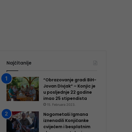
Najčitanije
“Obrazovanje gradi BiH-
Jovan Divjak“ – Konjic je
u posljednje 22 godine
imao 25 ​​stipendista
15. Februara 2023.
Nogometaši Igmana
iznenadili Konjičanke
cvijećem i besplatnim