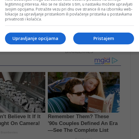
legitimnog interesa. Ako se ne slažete s tim, u nastavku možete upravljati
svojim opcijama. Potražite vezu pri dnu ove stranice ili na izborniku web-
lokacije za upravljanje pristankom ili povlačenje pristanka u postavkama
privatnosti i kolačića.
Upravljanje opcijama
Pristajem