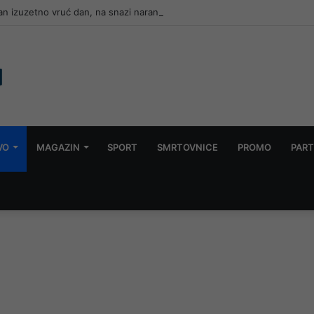
dan izuzetno vruć dan, na snazi narandžasto upozorenje
VO
MAGAZIN
SPORT
SMRTOVNICE
PROMO
PART