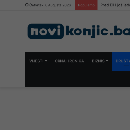
Pred BiH još je
Četvrtak, 6 Augusta 2026
Popularno
VIJESTI
CRNA HRONIKA
BIZNIS
DRUŠT