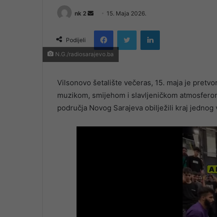
Send
nk 2
15. Maja 2026.
an
Facebook
Twitter
LinkedIn
email
Podijeli
N.G./radiosarajevo.ba
Vilsonovo šetalište večeras, 15. maja je pretv
muzikom, smijehom i slavljeničkom atmosferom
područja Novog Sarajeva obilježili kraj jednog