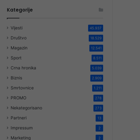
Kategorije
Vijesti
45.937
Društvo
18.529
Magazin
12.541
Sport
8.511
Crna hronika
5.039
Biznis
2.909
Smrtovnice
1.211
PROMO
278
Nekategorisano
273
Partneri
13
Impressum
2
Marketing
2