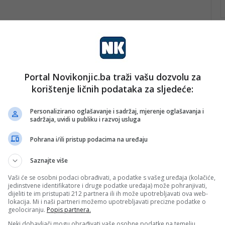
oncertom sarajevskih repera Sajfera i Cunamija
, koji
iru programa obilježavanja Dana Općine Novo Sarajevo.
Portal Novikonjic.ba traži vašu dozvolu za
korištenje ličnih podataka za sljedeće:
Personalizirano oglašavanje i sadržaj, mjerenje oglašavanja i
sadržaja, uvidi u publiku i razvoj usluga
Pohrana i/ili pristup podacima na uređaju
Saznajte više
Vaši će se osobni podaci obrađivati, a podatke s vašeg uređaja (kolačiće,
jedinstvene identifikatore i druge podatke uređaja) može pohranjivati,
dijeliti te im pristupati 212 partnera ili ih može upotrebljavati ova web-
lokacija. Mi i naši partneri možemo upotrebljavati precizne podatke o
geolociranju.
Popis partnera.
Neki dobavljači mogu obrađivati vaše osobne podatke na temelju