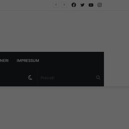
Facebook
Twitter
YouTube
Instagram
NERI
IMPRESSUM
Switch
Pretraži
skin