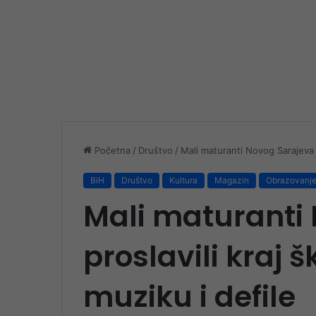
Početna
/
Društvo
/
Mali maturanti Novog Sarajeva p
BiH
Društvo
Kultura
Magazin
Obrazovanj
Mali maturanti
proslavili kraj 
muziku i defile