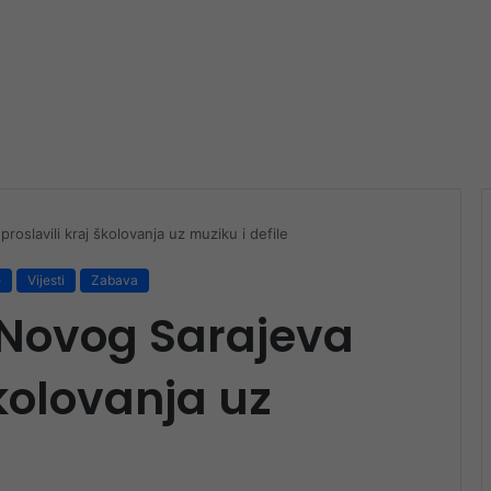
roslavili kraj školovanja uz muziku i defile
e
Vijesti
Zabava
 Novog Sarajeva
školovanja uz