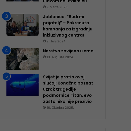
ulazom na utakmicu
7. Marta 2025.
Jablanica: “Budi mi
prijatelj” – Pokrenuta
kampanja za izgradnju
inkluzivnog centra!
9. Jula 2024.
Neretva zavijena u crno
13. Augusta 2024.
Svijet je pratio ovaj
slučaj: Konačno poznat
uzrok tragedije
podmornice Titan, evo
zašto niko nije preživio
16. Oktobra 2025.