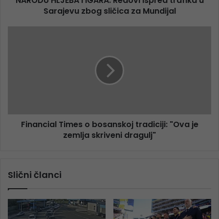
NARODU HLJEBA I IGARA: Redovi ispred trafika u
Sarajevu zbog sličica za Mundijal
Financial Times o bosanskoj tradiciji: "Ova je
zemlja skriveni dragulj"
Slični članci