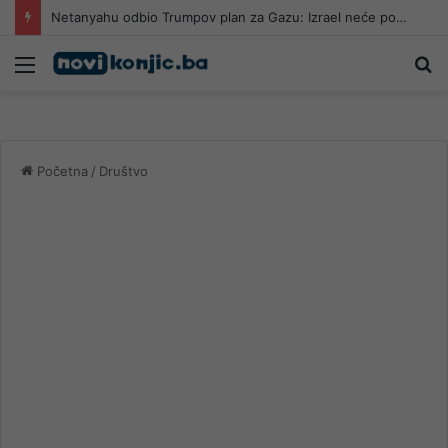
Netanyahu odbio Trumpov plan za Gazu: Izrael neće povući vojsku dok Hamas ne bude razoružan
Meni
Pr
Početna
/
Društvo