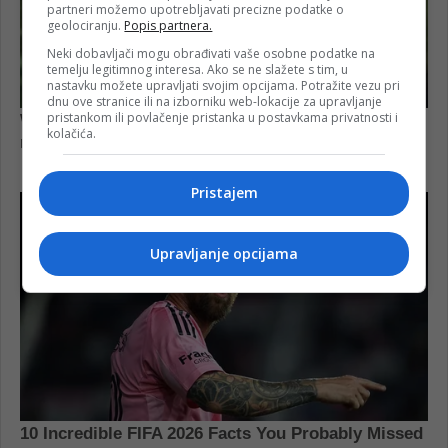
partneri možemo upotrebljavati precizne podatke o
geolociranju.
Popis partnera.
Neki dobavljači mogu obrađivati vaše osobne podatke na
temelju legitimnog interesa. Ako se ne slažete s tim, u
nastavku možete upravljati svojim opcijama. Potražite vezu pri
dnu ove stranice ili na izborniku web-lokacije za upravljanje
pristankom ili povlačenje pristanka u postavkama privatnosti i
kolačića.
Pristajem
Upravljanje opcijama