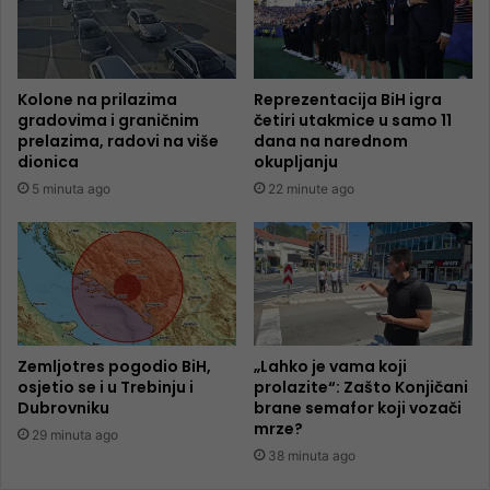
Kolone na prilazima
Reprezentacija BiH igra
gradovima i graničnim
četiri utakmice u samo 11
prelazima, radovi na više
dana na narednom
dionica
okupljanju
5 minuta ago
22 minute ago
Zemljotres pogodio BiH,
„Lahko je vama koji
osjetio se i u Trebinju i
prolazite“: Zašto Konjičani
Dubrovniku
brane semafor koji vozači
mrze?
29 minuta ago
38 minuta ago