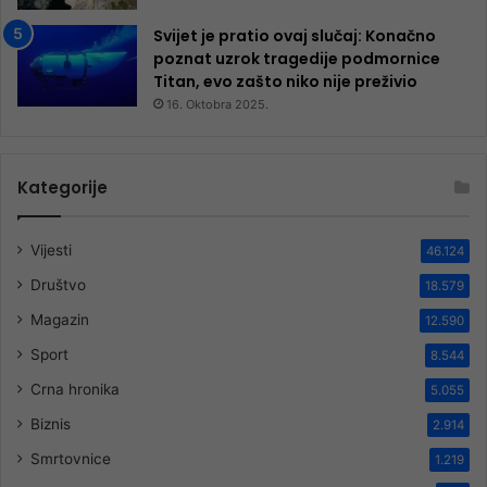
Svijet je pratio ovaj slučaj: Konačno
poznat uzrok tragedije podmornice
Titan, evo zašto niko nije preživio
16. Oktobra 2025.
Kategorije
Vijesti
46.124
Društvo
18.579
Magazin
12.590
Sport
8.544
Crna hronika
5.055
Biznis
2.914
Smrtovnice
1.219