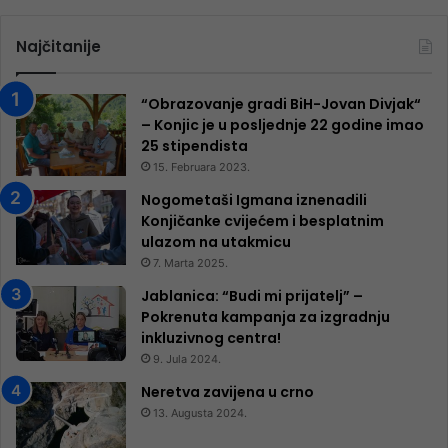
Najčitanije
“Obrazovanje gradi BiH-Jovan Divjak“
– Konjic je u posljednje 22 godine imao
25 ​​stipendista
15. Februara 2023.
Nogometaši Igmana iznenadili
Konjičanke cvijećem i besplatnim
ulazom na utakmicu
7. Marta 2025.
Jablanica: “Budi mi prijatelj” –
Pokrenuta kampanja za izgradnju
inkluzivnog centra!
9. Jula 2024.
Neretva zavijena u crno
13. Augusta 2024.