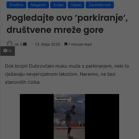
Društvo
Magazin
Svijet
Vijesti
Zanimljivosti
Pogledajte ovo ‘parkiranje‘,
društvene mreže gore
Send
nk 2
13. Maja 2026.
1 minute read
fb
an
email
Dok brojni Dubrovčani muku muče s parkiranjem, neki to
rješavaju nevjerojatnom lakoćom. Naravno, ne bez
stanovitih rizika.