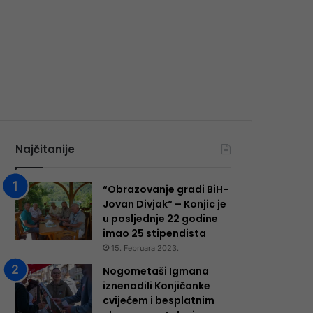
Najčitanije
“Obrazovanje gradi BiH-
Jovan Divjak“ – Konjic je
u posljednje 22 godine
imao 25 ​​stipendista
15. Februara 2023.
Nogometaši Igmana
iznenadili Konjičanke
cvijećem i besplatnim