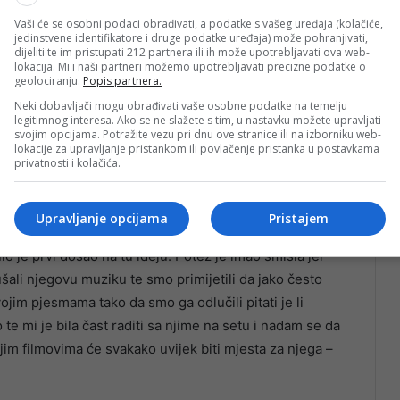
Vaši će se osobni podaci obrađivati, a podatke s vašeg uređaja (kolačiće,
jedinstvene identifikatore i druge podatke uređaja) može pohranjivati,
dijeliti te im pristupati 212 partnera ili ih može upotrebljavati ova web-
lokacija. Mi i naši partneri možemo upotrebljavati precizne podatke o
geolociranju.
Popis partnera.
Neki dobavljači mogu obrađivati vaše osobne podatke na temelju
legitimnog interesa. Ako se ne slažete s tim, u nastavku možete upravljati
svojim opcijama. Potražite vezu pri dnu ove stranice ili na izborniku web-
lokacije za upravljanje pristankom ili povlačenje pristanka u postavkama
privatnosti i kolačića.
Upravljanje opcijama
Pristajem
o je prvi došao na tu ideju. Potez je imao smisla jer
šali njegovu muziku te smo primijetili da jako često
jim pjesmama tako da smo ga odlučili pitati je li
o te mi je bila čast raditi sa njime na setu i nadam se da
jim filmovima će svakako uvijek biti mjesta za njega –