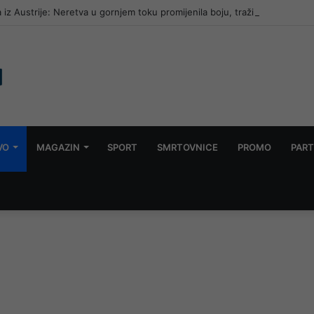
 iz Austrije: Neretva u gornjem toku promijenila boju, traži se nezavisna
VO
MAGAZIN
SPORT
SMRTOVNICE
PROMO
PART