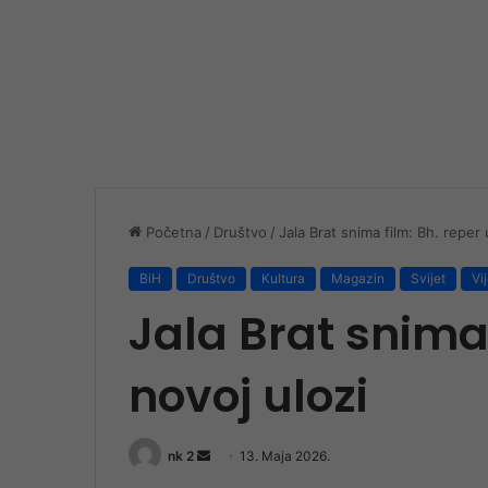
Početna
/
Društvo
/
Jala Brat snima film: Bh. reper 
BiH
Društvo
Kultura
Magazin
Svijet
Vij
Jala Brat snima 
novoj ulozi
Send
nk 2
13. Maja 2026.
an