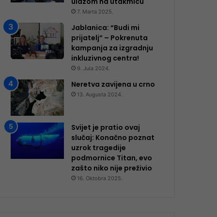
ulazom na utakmicu
7. Marta 2025.
Jablanica: “Budi mi
prijatelj” – Pokrenuta
kampanja za izgradnju
inkluzivnog centra!
9. Jula 2024.
Neretva zavijena u crno
13. Augusta 2024.
Svijet je pratio ovaj
slučaj: Konačno poznat
uzrok tragedije
podmornice Titan, evo
zašto niko nije preživio
16. Oktobra 2025.