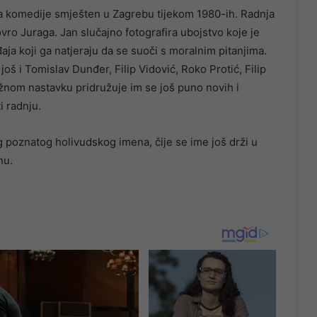
ima komedije smješten u Zagrebu tijekom 1980-ih. Radnja
vro Juraga. Jan slučajno fotografira ubojstvo koje je
aja koji ga natjeraju da se suoči s moralnim pitanjima.
oš i Tomislav Dunđer, Filip Vidović, Roko Protić, Filip
žnom nastavku pridružuje im se još puno novih i
i radnju.
g poznatog holivudskog imena, čije se ime još drži u
nu.