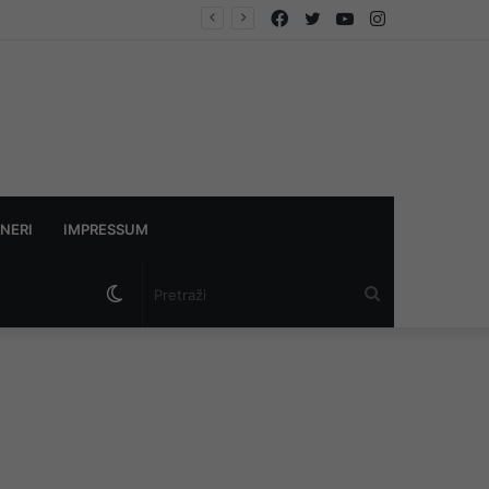
Facebook
Twitter
YouTube
Instagram
 istraga
NERI
IMPRESSUM
Switch
Pretraži
skin