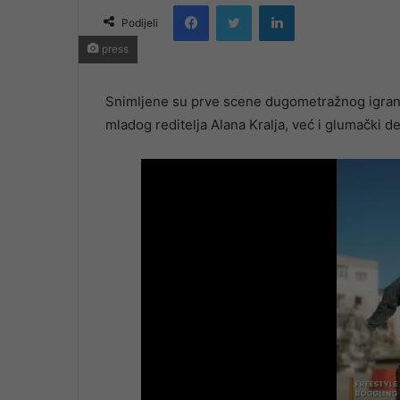
Facebook
Twitter
LinkedIn
email
Podijeli
press
Snimljene su prve scene dugometražnog igranog
mladog reditelja Alana Kralja, već i glumački d