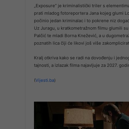
„Exposure“ je kriminalistički triler s element
prati mladog fotoreportera Jana kojeg glumi Lo
počinio jedan kriminalac i to pokrene niz događ
Uz Juragu, u kratkometražnom filmu glumili su j
Palčić te mladi Borna Knežević, a u dugometra
poznatih lica čiji će likovi još više zakomplicirat
Kralj otkriva kako se radi na dovođenju i jedno
tajnosti, a izlazak filma najavljuje za 2027. godi
(
Vijesti.ba
)