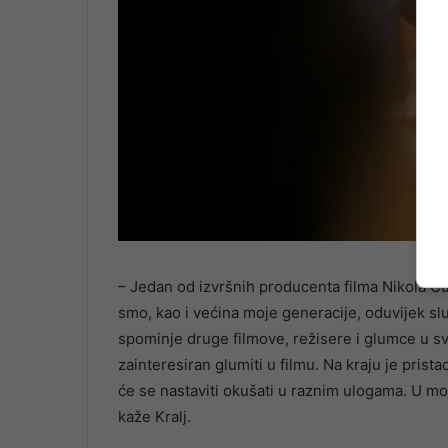
– Jedan od izvršnih producenta filma Nikola Čul
smo, kao i većina moje generacije, oduvijek slu
spominje druge filmove, režisere i glumce u svo
zainteresiran glumiti u filmu. Na kraju je prista
će se nastaviti okušati u raznim ulogama. U mo
kaže Kralj.