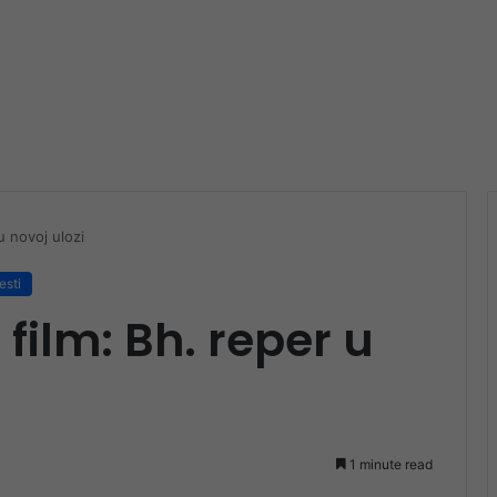
u novoj ulozi
esti
film: Bh. reper u
1 minute read