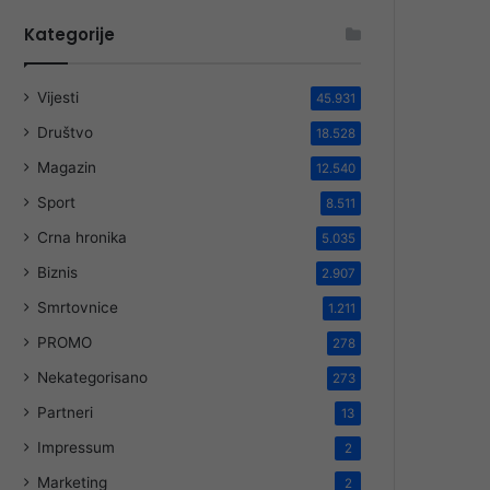
Kategorije
Vijesti
45.931
Društvo
18.528
Magazin
12.540
Sport
8.511
Crna hronika
5.035
Biznis
2.907
Smrtovnice
1.211
PROMO
278
Nekategorisano
273
Partneri
13
Impressum
2
Marketing
2