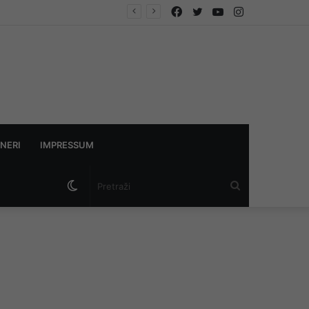
Facebook
Twitter
YouTube
Instagram
NERI
IMPRESSUM
Switch
Pretraži
skin