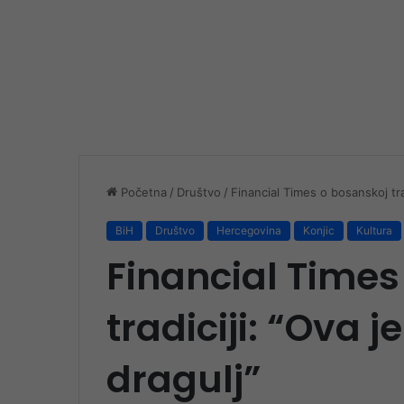
Početna
/
Društvo
/
Financial Times o bosanskoj trad
BiH
Društvo
Hercegovina
Konjic
Kultura
Financial Times
tradiciji: “Ova j
dragulj”