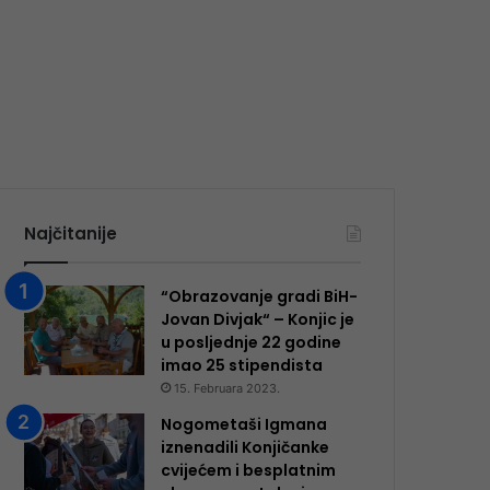
Najčitanije
“Obrazovanje gradi BiH-
Jovan Divjak“ – Konjic je
u posljednje 22 godine
imao 25 ​​stipendista
15. Februara 2023.
Nogometaši Igmana
iznenadili Konjičanke
cvijećem i besplatnim