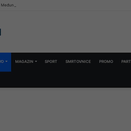
 8. Međunarodni festival harmonike „Sevdalinko harmonikom opjevana“
VO
MAGAZIN
SPORT
SMRTOVNICE
PROMO
PART