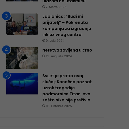
ulazom na utakmicu
7. Marta 2025.
Jablanica: “Budi mi
prijatelj” – Pokrenuta
kampanja za izgradnju
inkluzivnog centra!
9. Jula 2024.
Neretva zavijena u crno
13. Augusta 2024.
Svijet je pratio ovaj
slučaj: Konačno poznat
uzrok tragedije
podmornice Titan, evo
zašto niko nije preživio
16. Oktobra 2025.