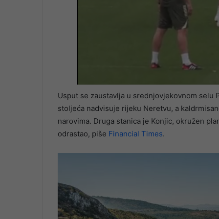
Usput se zaustavlja u srednjovjekovnom selu Po
stoljeća nadvisuje rijeku Neretvu, a kaldrmis
narovima. Druga stanica je Konjic, okružen plan
odrastao, piše
Financial Times
.