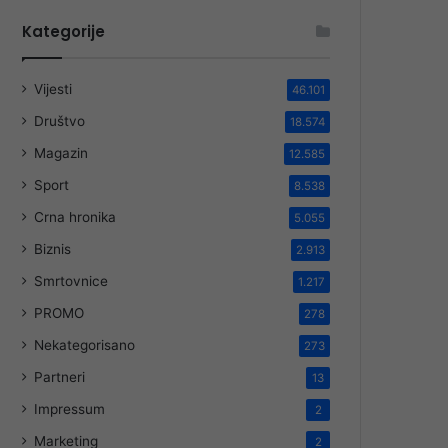
Kategorije
Vijesti
46.101
Društvo
18.574
Magazin
12.585
Sport
8.538
Crna hronika
5.055
Biznis
2.913
Smrtovnice
1.217
PROMO
278
Nekategorisano
273
Partneri
13
Impressum
2
Marketing
2