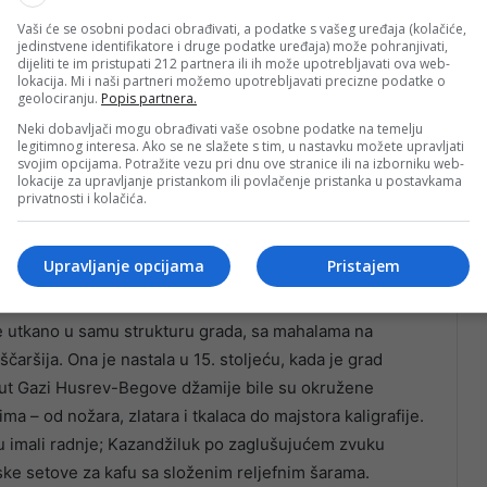
ednog stoljeća. Okupljanje obilježava desetogodišnjicu
Vaši će se osobni podaci obrađivati, a podatke s vašeg uređaja (kolačiće,
jedinstvene identifikatore i druge podatke uređaja) može pohranjivati,
vnog seoskog zanata“ do globalnog dizajnerskog imena.
dijeliti te im pristupati 212 partnera ili ih može upotrebljavati ova web-
lokacija. Mi i naši partneri možemo upotrebljavati precizne podatke o
geolociranju.
Popis partnera.
acija kada se spomene BiH. Isto važi i za turizam.
Neki dobavljači mogu obrađivati vaše osobne podatke na temelju
š česti (osim povremenih letova kompanije Ryanair).
legitimnog interesa. Ako se ne slažete s tim, u nastavku možete upravljati
zmeđu 2023. i 2024. godine.
svojim opcijama. Potražite vezu pri dnu ove stranice ili na izborniku web-
lokacije za upravljanje pristankom ili povlačenje pristanka u postavkama
privatnosti i kolačića.
ma duboke tragove“, kaže Nikšić. „Ali duh Bosne je još
jeli smo ljudima približiti dublje razumijevanje bosanske
Upravljanje opcijama
Pristajem
e utkano u samu strukturu grada, sa mahalama na
aršija. Ona je nastala u 15. stoljeću, kada je grad
ut Gazi Husrev-Begove džamije bile su okružene
ma – od nožara, zlatara i tkalaca do majstora kaligrafije.
 tu imali radnje; Kazandžiluk po zaglušujućem zvuku
ske setove za kafu sa složenim reljefnim šarama.