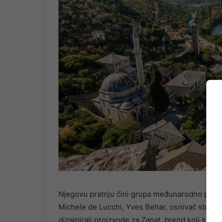
Njegovu pratnju čini grupa međunarodno pozna
Michele de Lucchi, Yves Behar, osnivač studija
dizajnirali proizvode za Zanat, brend koji su Ni