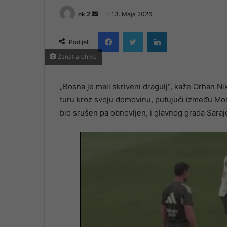
Send
nk 2
13. Maja 2026.
an
Facebook
Twitter
LinkedIn
email
Podijeli
Zanat archive
„Bosna je mali skriveni dragulj“, kaže Orhan Ni
turu kroz svoju domovinu, putujući između Mo
bio srušen pa obnovljen, i glavnog grada Saraj