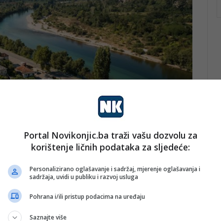
Portal Novikonjic.ba traži vašu dozvolu za
korištenje ličnih podataka za sljedeće:
Personalizirano oglašavanje i sadržaj, mjerenje oglašavanja i
sadržaja, uvidi u publiku i razvoj usluga
tih dizajnera – među njima bivši član Memphis Milano
Pohrana i/ili pristup podacima na uređaju
 Fuseproject, te saradnik Muji Naoto Fukasawa. Svi su
Saznajte više
kšić i njegov brat Adem razvili iz radionice za duborez