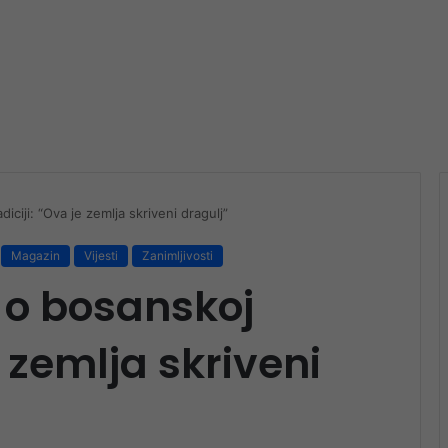
iciji: “Ova je zemlja skriveni dragulj”
Magazin
Vijesti
Zanimljivosti
 o bosanskoj
e zemlja skriveni