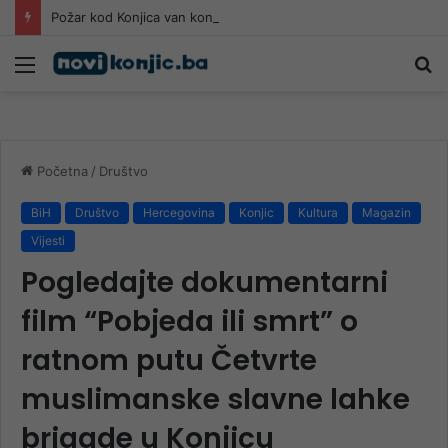
Požar kod Konjica van kontrole: Na terenu dva helikoptera, stižu i air traktori
Meni
Pr
Početna
/
Društvo
BiH
Društvo
Hercegovina
Konjic
Kultura
Magazin
Vijesti
Pogledajte dokumentarni
film “Pobjeda ili smrt” o
ratnom putu Četvrte
muslimanske slavne lahke
brigade u Konjicu