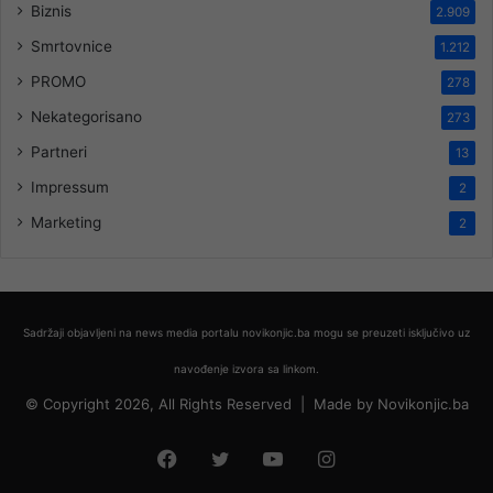
Biznis
2.909
Smrtovnice
1.212
PROMO
278
Nekategorisano
273
Partneri
13
Impressum
2
Marketing
2
Sadržaji objavljeni na news media portalu novikonjic.ba mogu se preuzeti isključivo uz
navođenje izvora sa linkom.
© Copyright 2026, All Rights Reserved |
Made by
Novikonjic.ba
Facebook
Twitter
YouTube
Instagram