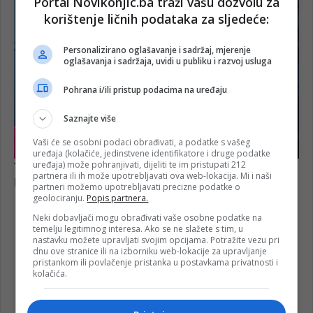
Portal Novikonjic.ba traži vašu dozvolu za
korištenje ličnih podataka za sljedeće:
Personalizirano oglašavanje i sadržaj, mjerenje
oglašavanja i sadržaja, uvidi u publiku i razvoj usluga
Pohrana i/ili pristup podacima na uređaju
Saznajte više
Vaši će se osobni podaci obrađivati, a podatke s vašeg
uređaja (kolačiće, jedinstvene identifikatore i druge podatke
uređaja) može pohranjivati, dijeliti te im pristupati 212
partnera ili ih može upotrebljavati ova web-lokacija. Mi i naši
partneri možemo upotrebljavati precizne podatke o
geolociranju.
Popis partnera.
Neki dobavljači mogu obrađivati vaše osobne podatke na
temelju legitimnog interesa. Ako se ne slažete s tim, u
nastavku možete upravljati svojim opcijama. Potražite vezu pri
Agresija na BiH
dnu ove stranice ili na izborniku web-lokacije za upravljanje
pristankom ili povlačenje pristanka u postavkama privatnosti i
kolačića.
Četvrta muslimanska slavna brigada
konjic
Nezim Halilović Muderris