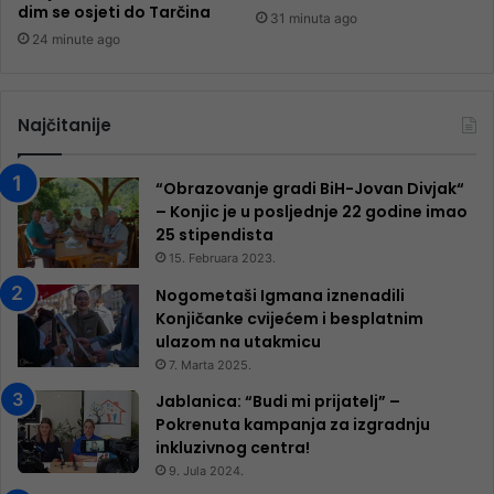
dim se osjeti do Tarčina
31 minuta ago
24 minute ago
Najčitanije
“Obrazovanje gradi BiH-Jovan Divjak“
– Konjic je u posljednje 22 godine imao
25 ​​stipendista
15. Februara 2023.
Nogometaši Igmana iznenadili
Konjičanke cvijećem i besplatnim
ulazom na utakmicu
7. Marta 2025.
Jablanica: “Budi mi prijatelj” –
Pokrenuta kampanja za izgradnju
inkluzivnog centra!
9. Jula 2024.