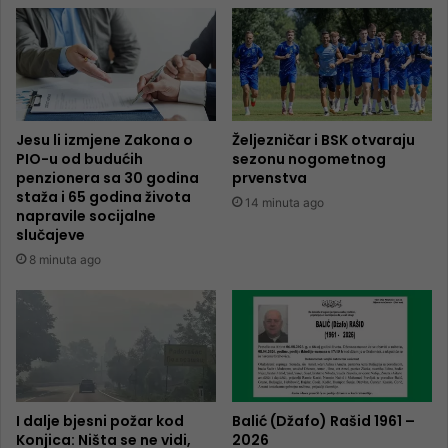
Jesu li izmjene Zakona o
Željezničar i BSK otvaraju
PIO-u od budućih
sezonu nogometnog
penzionera sa 30 godina
prvenstva
staža i 65 godina života
14 minuta ago
napravile socijalne
slučajeve
8 minuta ago
I dalje bjesni požar kod
Balić (Džafo) Rašid 1961 –
Konjica: Ništa se ne vidi,
2026