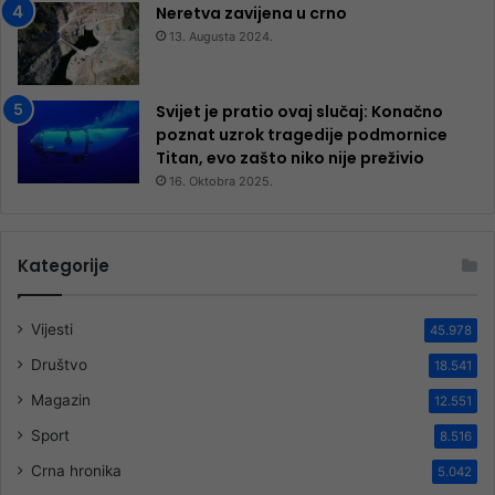
Neretva zavijena u crno
13. Augusta 2024.
Svijet je pratio ovaj slučaj: Konačno
poznat uzrok tragedije podmornice
Titan, evo zašto niko nije preživio
16. Oktobra 2025.
Kategorije
Vijesti
45.978
Društvo
18.541
Magazin
12.551
Sport
8.516
Crna hronika
5.042