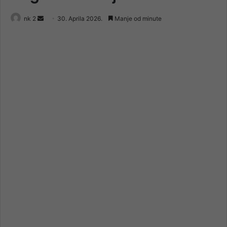
Send
nk 2
30. Aprila 2026.
Manje od minute
an
email