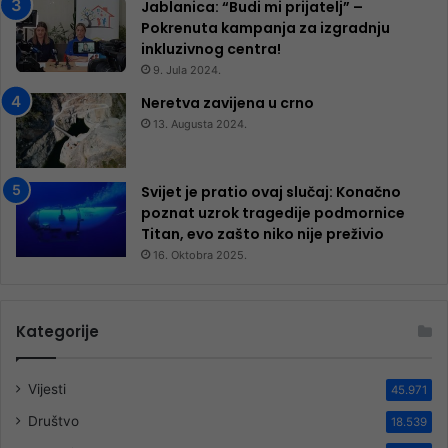
Jablanica: “Budi mi prijatelj” –
Pokrenuta kampanja za izgradnju
inkluzivnog centra!
9. Jula 2024.
Neretva zavijena u crno
13. Augusta 2024.
Svijet je pratio ovaj slučaj: Konačno
poznat uzrok tragedije podmornice
Titan, evo zašto niko nije preživio
16. Oktobra 2025.
Kategorije
Vijesti
45.971
Društvo
18.539