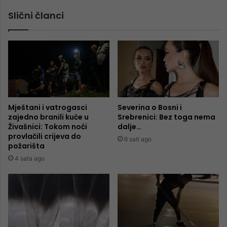
Slični članci
Mještani i vatrogasci
Severina o Bosni i
zajedno branili kuće u
Srebrenici: Bez toga nema
Živašnici: Tokom noći
dalje…
provlačili crijeva do
6 sati ago
požarišta
4 sata ago