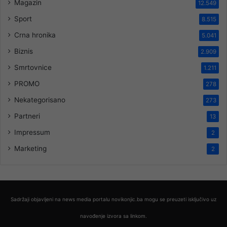
Magazin
12.549
Sport
8.515
Crna hronika
5.041
Biznis
2.909
Smrtovnice
1.211
PROMO
278
Nekategorisano
273
Partneri
13
Impressum
2
Marketing
2
Sadržaji objavljeni na news media portalu novikonjic.ba mogu se preuzeti isključivo uz
navođenje izvora sa linkom.