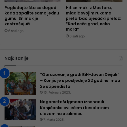
Pogledajte šta se dogodi
Hit snimak iz Mostara,
kada zapalite samo jednu
mladić svojim rukama
gumu: Snimak je
prefarbao pješački prelaz:
zastrašujući
“Kad neće grad, neko
mora”
6 sati ago
6 sati ago
Najčitanije
“Obrazovanje gradi BiH-Jovan Divjak“
– Konjic je u posljednje 22 godine imao
25 ​​stipendista
15. Februara 2023.
Nogometaši Igmana iznenadili
Konjičanke cvijećem i besplatnim
ulazom na utakmicu
7. Marta 2025.