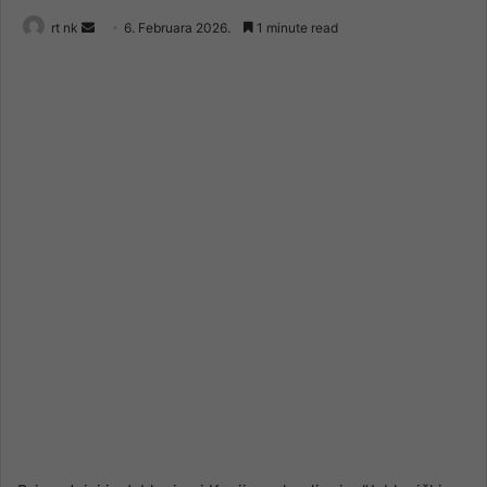
Send
rt nk
6. Februara 2026.
1 minute read
an
email