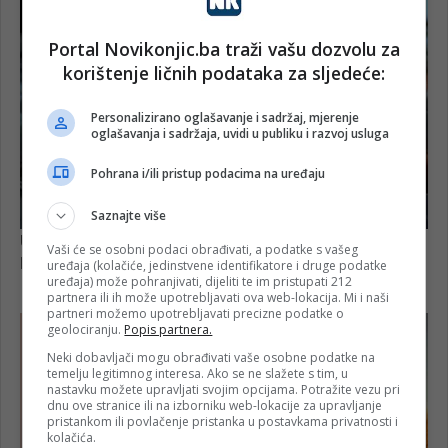
Portal Novikonjic.ba traži vašu dozvolu za
korištenje ličnih podataka za sljedeće:
Personalizirano oglašavanje i sadržaj, mjerenje
oglašavanja i sadržaja, uvidi u publiku i razvoj usluga
Pohrana i/ili pristup podacima na uređaju
Saznajte više
Vaši će se osobni podaci obrađivati, a podatke s vašeg
uređaja (kolačiće, jedinstvene identifikatore i druge podatke
uređaja) može pohranjivati, dijeliti te im pristupati 212
partnera ili ih može upotrebljavati ova web-lokacija. Mi i naši
partneri možemo upotrebljavati precizne podatke o
geolociranju.
Popis partnera.
Neki dobavljači mogu obrađivati vaše osobne podatke na
temelju legitimnog interesa. Ako se ne slažete s tim, u
nastavku možete upravljati svojim opcijama. Potražite vezu pri
dnu ove stranice ili na izborniku web-lokacije za upravljanje
pristankom ili povlačenje pristanka u postavkama privatnosti i
kolačića.