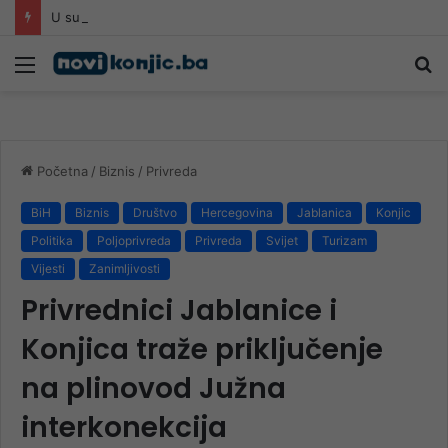
U subotu Jasin i dova na Lijesci
Meni
Pr
Početna
/
Biznis
/
Privreda
BiH
Biznis
Društvo
Hercegovina
Jablanica
Konjic
Politika
Poljoprivreda
Privreda
Svijet
Turizam
Vijesti
Zanimljivosti
Privrednici Jablanice i
Konjica traže priključenje
na plinovod Južna
interkonekcija