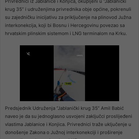
Privrednici iz Jablanice i Konjica, okupljeni u “Jablanički
krug 35” i udruženjima privrednika obje općine, pokrenuli
su zajedničku inicijativu za priključenje na plinovod Južna
interkonekcija, koji bi Bosnu i Hercegovinu povezao sa
hrvatskim plinskim sistemom i LNG terminalom na Krku.
Predsjednik Udruženja “Jablanički krug 35” Amil Babić
naveo je da su jednoglasno usvojeni zaključci proslijeđeni
vlastima Jablanice i Konjica. Privrednici traže uključenje u
donošenje Zakona o Južnoj interkonekciji i proširenje