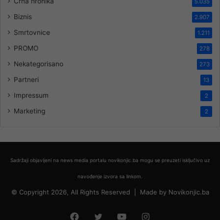
Crna hronika
5.035
Biznis
2.907
Smrtovnice
1.211
PROMO
278
Nekategorisano
273
Partneri
13
Impressum
2
Marketing
2
Sadržaji objavljeni na news media portalu novikonjic.ba mogu se preuzeti isključivo uz
navođenje izvora sa linkom.
© Copyright 2026, All Rights Reserved |
Made by
Novikonjic.ba
Facebook
Twitter
YouTube
Instagram