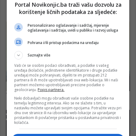
Portal Novikonjic.ba traži vašu dozvolu za
korištenje ličnih podataka za sljedeće:
Personalizirano oglašavanje i sadržaj, mjerenje
oglašavanja i sadržaja, uvidi u publiku i razvoj usluga
Pohrana i/ili pristup podacima na uređaju
Saznajte više
Vaši će se osobni podaci obrađivati, a podatke s vašeg
uređaja (kolačiće, jedinstvene identifikatore i druge podatke
uređaja) može pohranjivati, dijeliti te im pristupati 212
partnera ili ih može upotrebljavati ova web-lokacija. Mi i naši
partneri možemo upotrebljavati precizne podatke o
geolociranju.
Popis partnera.
Neki dobavljači mogu obrađivati vaše osobne podatke na
temelju legitimnog interesa. Ako se ne slažete s tim, u
nastavku možete upravljati svojim opcijama. Potražite vezu pri
dnu ove stranice ili na izborniku web-lokacije za upravljanje
pristankom ili povlačenje pristanka u postavkama privatnosti i
kolačića.