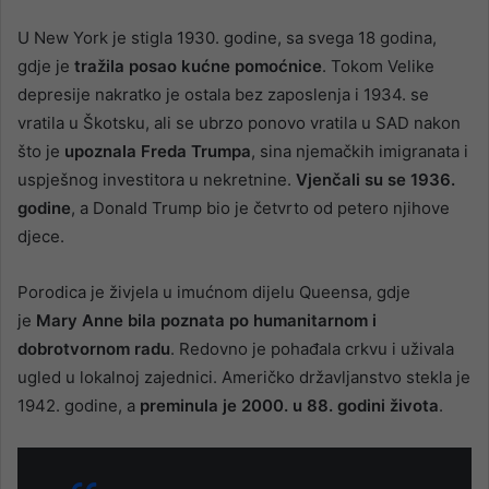
U New York je stigla 1930. godine, sa svega 18 godina,
gdje je
tražila posao kućne pomoćnice
. Tokom Velike
depresije nakratko je ostala bez zaposlenja i 1934. se
vratila u Škotsku, ali se ubrzo ponovo vratila u SAD nakon
što je
upoznala Freda Trumpa
, sina njemačkih imigranata i
uspješnog investitora u nekretnine.
Vjenčali su se 1936.
godine
, a Donald Trump bio je četvrto od petero njihove
djece.
Porodica je živjela u imućnom dijelu Queensa, gdje
je
Mary Anne bila poznata po humanitarnom i
dobrotvornom radu
. Redovno je pohađala crkvu i uživala
ugled u lokalnoj zajednici. Američko državljanstvo stekla je
1942. godine, a
preminula je 2000. u 88. godini života
.