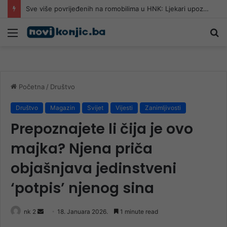
Sve više povrijeđenih na romobilima u HNK: Ljekari upozoravaju da najčešće stradaju djeca
Meni
Pr
Početna
/
Društvo
Društvo
Magazin
Svijet
Vijesti
Zanimljivosti
Prepoznajete li čija je ovo
majka? Njena priča
objašnjava jedinstveni
‘potpis’ njenog sina
Send
nk 2
18. Januara 2026.
1 minute read
an