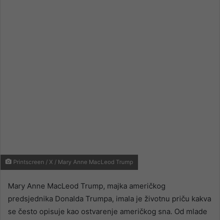
email
Printscreen / X / Mary Anne MacLeod Trump
Mary Anne MacLeod Trump, majka američkog
predsjednika Donalda Trumpa, imala je životnu priču kakva
se često opisuje kao ostvarenje američkog sna. Od mlade