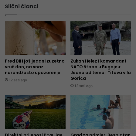
Slični članci
Pred BiH još jedan izuzetno
Zukan Helez i komandant
vruć dan, na snazi
NATO štaba u Bugojnu:
narandžasto upozorenje
Jedna od tema i Titova vila
Gorica
12 sati ago
12 sati ago
Direktni prijenosi Prve lige
Grad za primjer: Besplatan