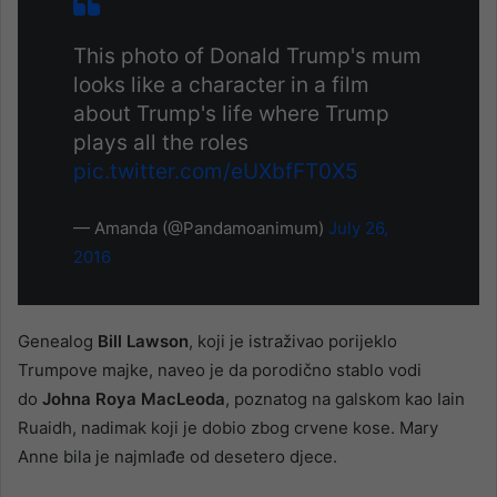
This photo of Donald Trump's mum
looks like a character in a film
about Trump's life where Trump
plays all the roles
pic.twitter.com/eUXbfFT0X5
— Amanda (@Pandamoanimum)
July 26,
2016
Genealog
Bill Lawson
, koji je istraživao porijeklo
Trumpove majke, naveo je da porodično stablo vodi
do
Johna Roya MacLeoda
, poznatog na galskom kao Iain
Ruaidh, nadimak koji je dobio zbog crvene kose. Mary
Anne bila je najmlađe od desetero djece.