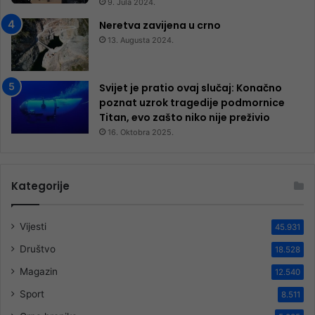
9. Jula 2024.
Neretva zavijena u crno
13. Augusta 2024.
Svijet je pratio ovaj slučaj: Konačno
poznat uzrok tragedije podmornice
Titan, evo zašto niko nije preživio
16. Oktobra 2025.
Kategorije
Vijesti
45.931
Društvo
18.528
Magazin
12.540
Sport
8.511