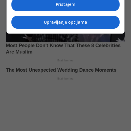
Pristajem
Upravljanje opcijama