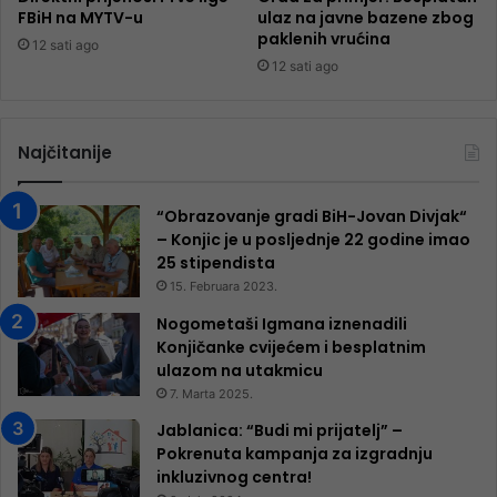
FBiH na MYTV-u
ulaz na javne bazene zbog
paklenih vrućina
12 sati ago
12 sati ago
Najčitanije
“Obrazovanje gradi BiH-Jovan Divjak“
– Konjic je u posljednje 22 godine imao
25 ​​stipendista
15. Februara 2023.
Nogometaši Igmana iznenadili
Konjičanke cvijećem i besplatnim
ulazom na utakmicu
7. Marta 2025.
Jablanica: “Budi mi prijatelj” –
Pokrenuta kampanja za izgradnju
inkluzivnog centra!