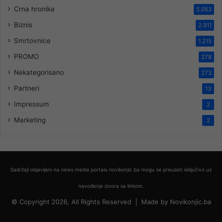
Crna hronika
5.053
Biznis
2.911
Smrtovnice
1.215
PROMO
278
Nekategorisano
273
Partneri
13
Impressum
2
Marketing
2
Sadržaji objavljeni na news media portalu novikonjic.ba mogu se preuzeti isključivo uz
navođenje izvora sa linkom.
© Copyright 2026, All Rights Reserved |
Made by
Novikonjic.ba