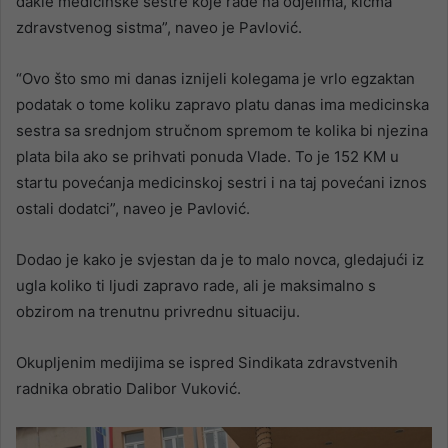
dakle medicinske sestre koje rade na odjelima, kičma
zdravstvenog sistma”, naveo je Pavlović.
“Ovo što smo mi danas iznijeli kolegama je vrlo egzaktan
podatak o tome koliku zapravo platu danas ima medicinska
sestra sa srednjom stručnom spremom te kolika bi njezina
plata bila ako se prihvati ponuda Vlade. To je 152 KM u
startu povećanja medicinskoj sestri i na taj povećani iznos
ostali dodatci”, naveo je Pavlović.
Dodao je kako je svjestan da je to malo novca, gledajući iz
ugla koliko ti ljudi zapravo rade, ali je maksimalno s
obzirom na trenutnu privrednu situaciju.
Okupljenim medijima se ispred Sindikata zdravstvenih
radnika obratio Dalibor Vuković.