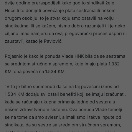
dvije godine preraspodijeli kako god to sindikati žele.
Hoće li to donijeti povećanje plata sestrama ili nekom
drugom osoblju, to je stvar koju smo ostavili na volju
sindikatima. Ili se kažem, nismo dobro razumjeli ili je neko
ciljano imao namjeru da ovaj pregovarački proces uspori ili
zaustavi”, kazao je Pavlović.
Pojasnio je kako je ponuda Vlade HNK bila da se sestrama
sa srednjom stručnom spremom, koje imaju platu 1.382
KM, ona poveća na 1.534 KM.
“Vrlo je bitno spomenuti da se na taj povećani iznos od
1.534 KM dodaju svi ostali benefiti koji se imaju izračunati,
kada se računaju ukupna primanja jedne od sestara u
našem zdravstvenom sistemu. Ova ponuda Vlade temelji
se na tome da smo svjesni, a imali smo i takve inpute od
sindikata, da su sestre sa srednjom stručnom spremom,