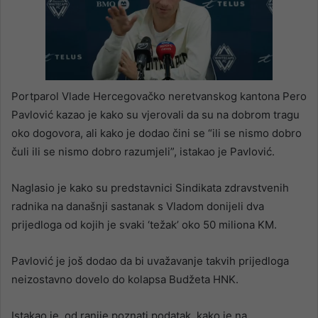
Portparol Vlade Hercegovačko neretvanskog kantona Pero
Pavlović kazao je kako su vjerovali da su na dobrom tragu
oko dogovora, ali kako je dodao čini se “ili se nismo dobro
čuli ili se nismo dobro razumjeli”, istakao je Pavlović.
Naglasio je kako su predstavnici Sindikata zdravstvenih
radnika na današnji sastanak s Vladom donijeli dva
prijedloga od kojih je svaki ‘težak’ oko 50 miliona KM.
Pavlović je još dodao da bi uvažavanje takvih prijedloga
neizostavno dovelo do kolapsa Budžeta HNK.
Istakao je, od ranije poznati podatak, kako je na