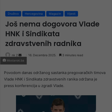
Društvo
Hercegovina
Magazin
Vijesti
Još nema dogovora Vlade
HNK i Sindikata
zdravstvenih radnika
Send
nk 2
16. Decembra 2025.
3 minutes read
Mostarski.ba
an
email
Povodom danas održanog sastanka pregovaračkih timova
Vlade HNK i Sindikata zdravstvenih ranika održana je
press konferencija u zgradi Vlade.