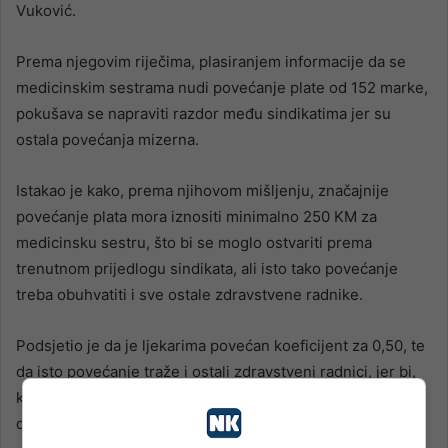
Vuković.
Prema njegovim riječima, plasiranjem informacije da se
medicinskim sestrama nudi povećanje plate od 152 marke,
pokušava se napraviti razdor među sindikatima jer su
ostala povećanja mizerna.
Istakao je kako, prema njihovom mišljenju, značajnije
povećanje plata mora iznositi minimalno 250 KM za
medicinsku sestru, što bi se moglo ostvariti prema
trenutnom prijedlogu sindikata, ali isto tako povećanje
treba obuhvatiti i sve ostale zdravstvene radnike.
Podsjetio je da je ljekarima povećan koeficijent za 0,50, te
da isto povećanje traže i ostali zdravstveni radnici, jer bi,
kako je kazao svaki drugačiji pristup predstavljao oblik
diskriminacije.