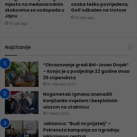
mjesto na međunarodnim
osoba teško povrijeđena,
skokovima sa vodopada u
Golf odbačen na trotoar
Jajcu
10 sati ago
10 sati ago
Najčitanije
“Obrazovanje gradi BiH-Jovan Divjak“
– Konjic je u posljednje 22 godine imao
25 ​​stipendista
15. Februara 2023.
Nogometaši Igmana iznenadili
Konjičanke cvijećem i besplatnim
ulazom na utakmicu
7. Marta 2025.
Jablanica: “Budi mi prijatelj” –
Pokrenuta kampanja za izgradnju
inkluzivnog centra!