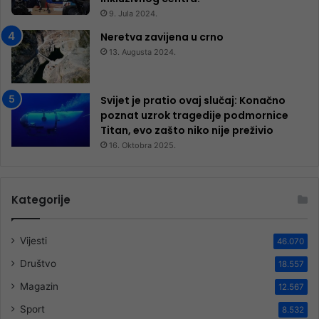
9. Jula 2024.
Neretva zavijena u crno
13. Augusta 2024.
Svijet je pratio ovaj slučaj: Konačno
poznat uzrok tragedije podmornice
Titan, evo zašto niko nije preživio
16. Oktobra 2025.
Kategorije
Vijesti
46.070
Društvo
18.557
Magazin
12.567
Sport
8.532