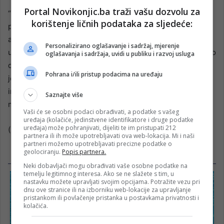
Portal Novikonjic.ba traži vašu dozvolu za
“Zadnja poruka je jasna – nađite dovoljno sredstava i
korištenje ličnih podataka za sljedeće:
potpišite kolektivni ugovor. To je jedino rješenje za kraj
agonije. Kada su februaru potpisani aneksi kolektivnih
Personalizirano oglašavanje i sadržaj, mjerenje
ugovora s ljekarima i stomatolozima, tada smo rekli da je to
oglašavanja i sadržaja, uvidi u publiku i razvoj usluga
diskriminacija – povećanje koeficijenta u toku trajanja
Pohrana i/ili pristup podacima na uređaju
jednog kolektivnog ugovora iznosi 0,50. Mi sada također
insistiramo na istom povećanju, iako su sredstva znatno
Saznajte više
manja nego što se daje ljekarima”, zaključio je Vuković.
Vaši će se osobni podaci obrađivati, a podatke s vašeg
uređaja (kolačiće, jedinstvene identifikatore i druge podatke
uređaja) može pohranjivati, dijeliti te im pristupati 212
(
Mostarski.ba
)
partnera ili ih može upotrebljavati ova web-lokacija. Mi i naši
partneri možemo upotrebljavati precizne podatke o
geolociranju.
Popis partnera.
Neki dobavljači mogu obrađivati vaše osobne podatke na
temelju legitimnog interesa. Ako se ne slažete s tim, u
nastavku možete upravljati svojim opcijama. Potražite vezu pri
dnu ove stranice ili na izborniku web-lokacije za upravljanje
pristankom ili povlačenje pristanka u postavkama privatnosti i
kolačića.