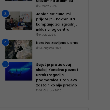
ulazom na utakmicu
7. Marta 2025.
Jablanica: “Budi mi
prijatelj” – Pokrenuta
kampanja za izgradnju
inkluzivnog centra!
9. Jula 2024.
Neretva zavijena u crno
13. Augusta 2024.
Svijet je pratio ovaj
slučaj: Konačno poznat
uzrok tragedije
podmornice Titan, evo
zašto niko nije preživio
16. Oktobra 2025.