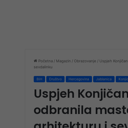
Početna
/
Magazin
/
Obrazovanje
/
Uspjeh Konjičank
sevdalinku
BiH
Društvo
Hercegovina
Jablanica
Konji
Uspjeh Konjiča
odbranila maste
arhitekturu i s