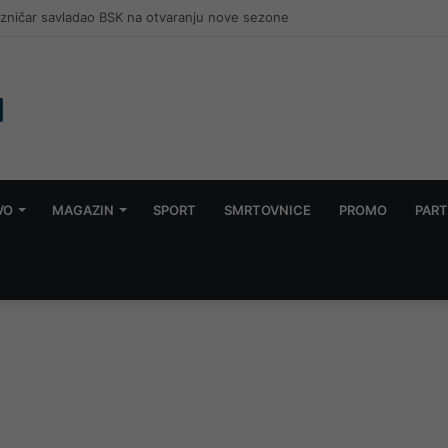
karac, uhapšena njegova supruga, upucan u glavu
VO
MAGAZIN
SPORT
SMRTOVNICE
PROMO
PART