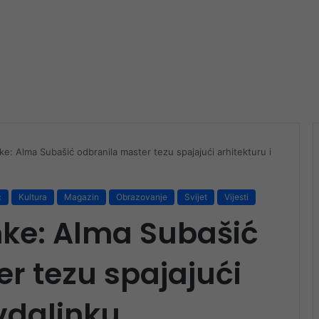
e: Alma Subašić odbranila master tezu spajajući arhitekturu i
c
Kultura
Magazin
Obrazovanje
Svijet
Vijesti
nke: Alma Subašić
r tezu spajajući
evdalinku