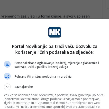
 vremenom zaživjeti i u formi knjige, a svoj uspješan
m ljudima”.
Portal Novikonjic.ba traži vašu dozvolu za
korištenje ličnih podataka za sljedeće:
Personalizirano oglašavanje i sadržaj, mjerenje oglašavanja i
sadržaja, uvidi u publiku i razvoj usluga
Pohrana i/ili pristup podacima na uređaju
Saznajte više
Vaši će se osobni podaci obrađivati, a podatke s vašeg uređaja (kolačiće,
jedinstvene identifikatore i druge podatke uređaja) može pohranjivati,
dijeliti te im pristupati 212 partnera ili ih može upotrebljavati ova web-
lokacija. Mi i naši partneri možemo upotrebljavati precizne podatke o