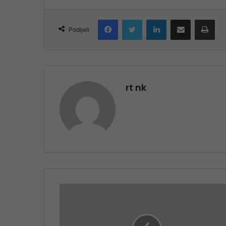
Facebook
Twitter
LinkedIn
Share via Email
Pri
Podijeli
rt nk