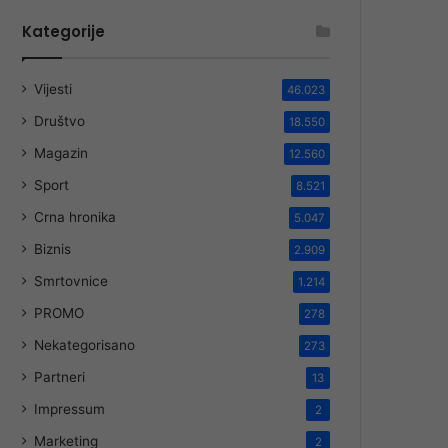
Kategorije
Vijesti
46.023
Društvo
18.550
Magazin
12.560
Sport
8.521
Crna hronika
5.047
Biznis
2.909
Smrtovnice
1.214
PROMO
278
Nekategorisano
273
Partneri
13
Impressum
2
Marketing
2