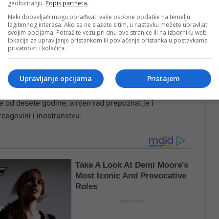
geolociranju.
Popis partnera.
Neki dobavljači mogu obrađivati vaše osobne podatke na temelju
legitimnog interesa. Ako se ne slažete s tim, u nastavku možete upravljati
svojim opcijama. Potražite vezu pri dnu ove stranice ili na izborniku web-
lokacije za upravljanje pristankom ili povlačenje pristanka u postavkama
privatnosti i kolačića.
rativnog putovanja.
Upravljanje opcijama
Pristajem
e od desete godine, a njen rad prepoznat je i
cegovini i inostranstvu.