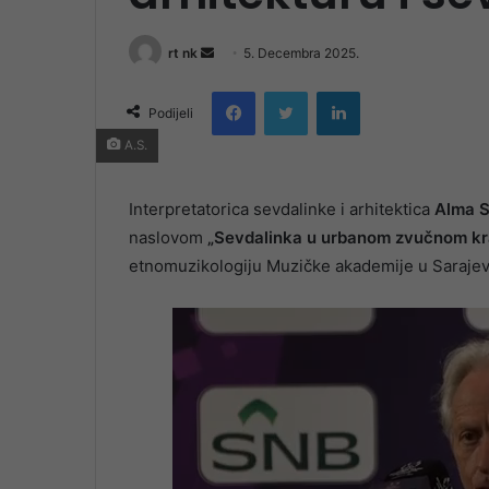
Send
rt nk
5. Decembra 2025.
an
Facebook
Twitter
LinkedIn
email
Podijeli
A.S.
Interpretatorica sevdalinke i arhitektica
Alma S
naslovom
„Sevdalinka u urbanom zvučnom kra
etnomuzikologiju Muzičke akademije u Sarajevu.