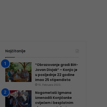
Najčitanije
“Obrazovanje gradi BiH-
Jovan Divjak“ – Konjic je
u posljednje 22 godine
imao 25 ​​stipendista
15. Februara 2023.
Nogometaši Igmana
iznenadili Konjičanke
cvijećem i besplatnim