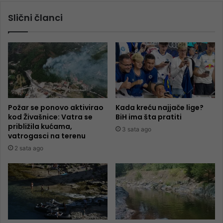
Slični članci
Požar se ponovo aktivirao
Kada kreću najjače lige?
kod Živašnice: Vatra se
BiH ima šta pratiti
približila kućama,
3 sata ago
vatrogasci na terenu
2 sata ago