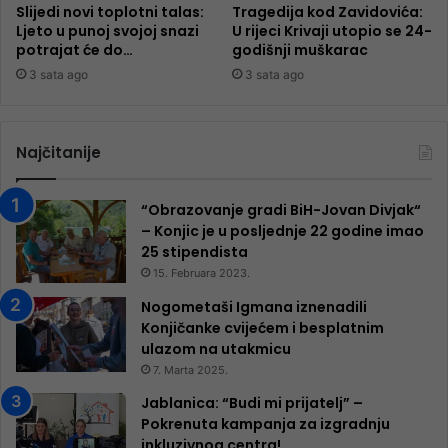
Slijedi novi toplotni talas:
Tragedija kod Zavidovića:
Ljeto u punoj svojoj snazi
U rijeci Krivaji utopio se 24-
potrajat će do…
godišnji muškarac
3 sata ago
3 sata ago
Najčitanije
“Obrazovanje gradi BiH-Jovan Divjak“
– Konjic je u posljednje 22 godine imao
25 ​​stipendista
15. Februara 2023.
Nogometaši Igmana iznenadili
Konjičanke cvijećem i besplatnim
ulazom na utakmicu
7. Marta 2025.
Jablanica: “Budi mi prijatelj” –
Pokrenuta kampanja za izgradnju
inkluzivnog centra!