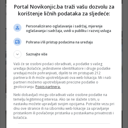
Portal Novikonjic.ba traži vašu dozvolu za
korištenje ličnih podataka za sljedeće:
Personalizirano oglašavanje i sadržaj, mjerenje
oglašavanja i sadržaja, uvidi u publiku i razvoj usluga
Pohrana i/ili pristup podacima na uređaju
Saznajte više
Vaši će se osobni podaci obrađivati, a podatke s vašeg
uređaja (kolačiće, jedinstvene identifikatore i druge podatke
uređaja) može pohranjivati, dijeliti te im pristupati 212
partnera ili ih može upotrebljavati ova web-lokacija. Mi i naši
partneri možemo upotrebljavati precizne podatke o
geolociranju.
Popis partnera.
Neki dobavljači mogu obrađivati vaše osobne podatke na
temelju legitimnog interesa. Ako se ne slažete s tim, u
nastavku možete upravljati svojim opcijama. Potražite vezu pri
dnu ove stranice ili na izborniku web-lokacije za upravljanje
pristankom ili povlačenje pristanka u postavkama privatnosti i
kolačića.