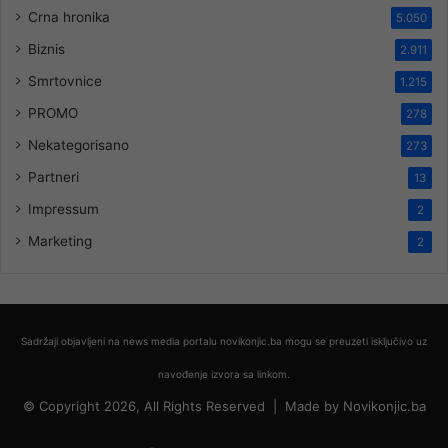
Crna hronika
5.050
Biznis
2.911
Smrtovnice
1.215
PROMO
278
Nekategorisano
273
Partneri
13
Impressum
2
Marketing
2
Sadržaji objavljeni na news media portalu novikonjic.ba mogu se preuzeti isključivo uz
navođenje izvora sa linkom.
© Copyright 2026, All Rights Reserved |
Made by
Novikonjic.ba