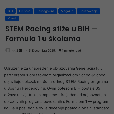
BiH
Društvo
Hercegovina
Magazin
Obrazovanje
Vijesti
STEM Racing stiže u BiH —
Formula 1 u školama
Send
nk 2
5. Decembra 2025.
1 minute read
an
email
Udruženje za unapređenje obrazovanja Generacija F, u
partnerstvu s obrazovnom organizacijom School&School,
objavljuje dolazak međunarodnog STEM Racing programa
u Bosnu i Hercegovinu. Ovim potezom BiH postaje 65.
država u svijetu koja implementira jedan od najpoznatijih
obrazovnih programa povezanih s Formulom 1 — program
koji je u posljednje dvije decenije postao globalni standard