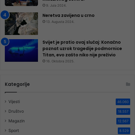
9. Jula 2024.
Neretva zavijena u crno
13. Augusta 2024.
Svijet je pratio ovaj slučaj: Konačno
poznat uzrok tragedije podmornice
Titan, evo zašto niko nije preživio
16. Oktobra 2025.
Kategorije
Vijesti
46.060
Društvo
18.557
Magazin
12.567
Sport
8.529