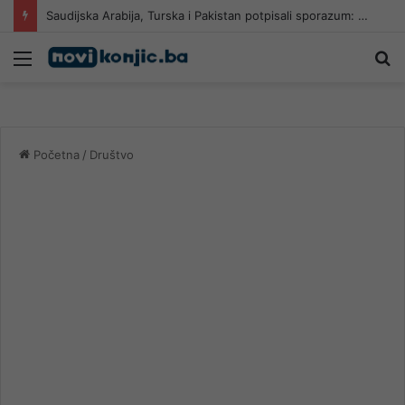
Saudijska Arabija, Turska i Pakistan potpisali sporazum: Napad na jednu zemlju smatrat će se napadom na sve tri
Meni
Pr
Početna
/
Društvo