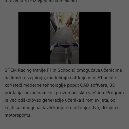
u razvoju STEM vještina kod mladih.
STEM Racing (ranije F1 in Schools) omogućava učenicima
da timski dizajniraju, modeliraju i utrkuju mini F1 bolide
koristeći moderne tehnologije poput CAD softvera, 3D
printanja, aerodinamike i prezentacijskih vještina. Program
je već odškolovao generacije učenika širom svijeta, od
kojih su mnogi nastavili karijere u inženjerstvu, dizajnu i
motorsportu.