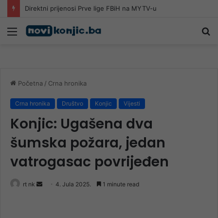
Direktni prijenosi Prve lige FBiH na MYTV-u
Meni
Pr
Početna
/
Crna hronika
Crna hronika
Društvo
Konjic
Vijesti
Konjic: Ugašena dva
šumska požara, jedan
vatrogasac povrijeđen
Send
rt nk
4. Jula 2025.
1 minute read
an
email