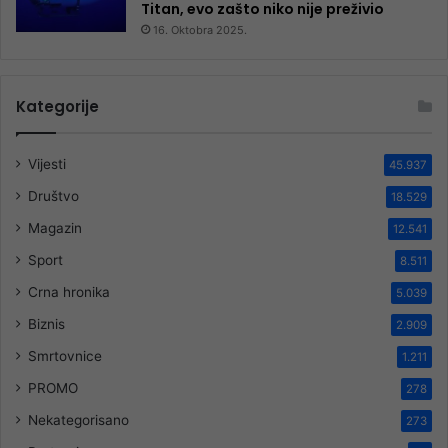
Titan, evo zašto niko nije preživio
16. Oktobra 2025.
Kategorije
Vijesti
45.937
Društvo
18.529
Magazin
12.541
Sport
8.511
Crna hronika
5.039
Biznis
2.909
Smrtovnice
1.211
PROMO
278
Nekategorisano
273