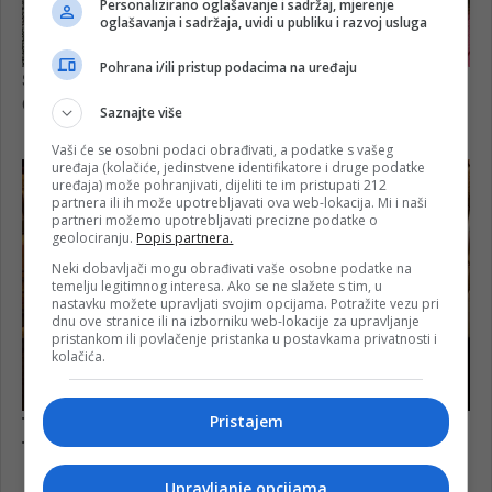
Personalizirano oglašavanje i sadržaj, mjerenje
oglašavanja i sadržaja, uvidi u publiku i razvoj usluga
Pohrana i/ili pristup podacima na uređaju
Saznajte više
Vaši će se osobni podaci obrađivati, a podatke s vašeg
uređaja (kolačiće, jedinstvene identifikatore i druge podatke
uređaja) može pohranjivati, dijeliti te im pristupati 212
partnera ili ih može upotrebljavati ova web-lokacija. Mi i naši
partneri možemo upotrebljavati precizne podatke o
geolociranju.
Popis partnera.
Neki dobavljači mogu obrađivati vaše osobne podatke na
temelju legitimnog interesa. Ako se ne slažete s tim, u
nastavku možete upravljati svojim opcijama. Potražite vezu pri
dnu ove stranice ili na izborniku web-lokacije za upravljanje
pristankom ili povlačenje pristanka u postavkama privatnosti i
kolačića.
Pristajem
Upravljanje opcijama