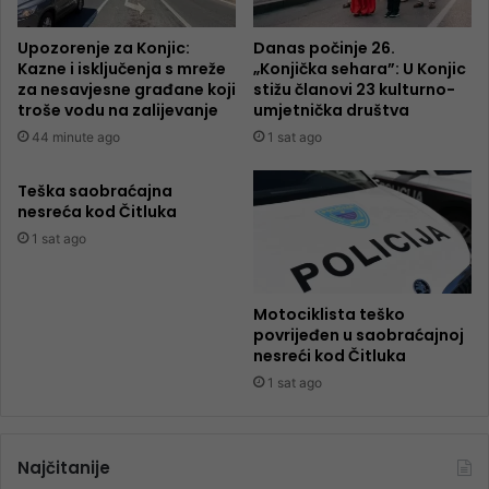
Upozorenje za Konjic:
Danas počinje 26.
Kazne i isključenja s mreže
„Konjička sehara”: U Konjic
za nesavjesne građane koji
stižu članovi 23 kulturno-
troše vodu na zalijevanje
umjetnička društva
44 minute ago
1 sat ago
Teška saobraćajna
nesreća kod Čitluka
1 sat ago
Motociklista teško
povrijeđen u saobraćajnoj
nesreći kod Čitluka
1 sat ago
Najčitanije