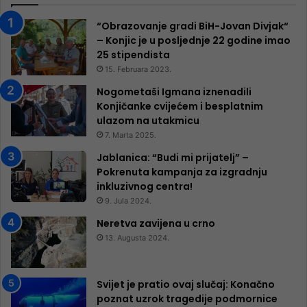
“Obrazovanje gradi BiH-Jovan Divjak“
– Konjic je u posljednje 22 godine imao
25 ​​stipendista
15. Februara 2023.
Nogometaši Igmana iznenadili
Konjičanke cvijećem i besplatnim
ulazom na utakmicu
7. Marta 2025.
Jablanica: “Budi mi prijatelj” –
Pokrenuta kampanja za izgradnju
inkluzivnog centra!
9. Jula 2024.
Neretva zavijena u crno
13. Augusta 2024.
Svijet je pratio ovaj slučaj: Konačno
poznat uzrok tragedije podmornice