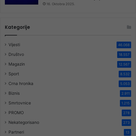
16. Oktobra 2025.
Kategorije
Vijesti
46.068
Društvo
18.557
Magazin
12.567
Sport
8.532
Crna hronika
5.053
Biznis
2.911
Smrtovnice
1.215
PROMO
278
Nekategorisano
273
Partneri
13