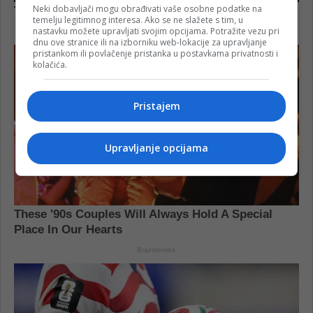
Neki dobavljači mogu obrađivati vaše osobne podatke na
temelju legitimnog interesa. Ako se ne slažete s tim, u
nastavku možete upravljati svojim opcijama. Potražite vezu pri
dnu ove stranice ili na izborniku web-lokacije za upravljanje
pristankom ili povlačenje pristanka u postavkama privatnosti i
kolačića.
Pristajem
Upravljanje opcijama