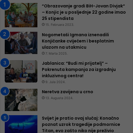
“Obrazovanje gradi BiH-Jovan Divjak“
– Konjic je u posljednje 22 godine imao
25 ​​stipendista
15. Februara 2023.
Nogometaši Igmana iznenadili
Konjičanke cvijećem i besplatnim
ulazom na utakmicu
7. Marta 2025.
Jablanica: “Budi mi prijatelj” –
Pokrenuta kampanja za izgradnju
inkluzivnog centra!
9. Jula 2024.
Neretva zavijena u crno
13. Augusta 2024.
Svijet je pratio ovaj slučaj: Konačno
poznat uzrok tragedije podmornice
Titan, evo zašto niko nije preživio