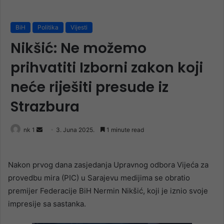
BiH
Politika
Vijesti
Nikšić: Ne možemo
prihvatiti Izborni zakon koji
neće riješiti presude iz
Strazbura
Send
nk 1
3. Juna 2025.
1 minute read
an
email
Nakon prvog dana zasjedanja Upravnog odbora Vijeća za
provedbu mira (PIC) u Sarajevu medijima se obratio
premijer Federacije BiH Nermin Nikšić, koji je iznio svoje
impresije sa sastanka.