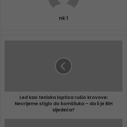
nk 1
Led kao teniska loptica rušio krovove:
Nevrijeme stiglo do komšiluka – da li je BiH
sljedeća?