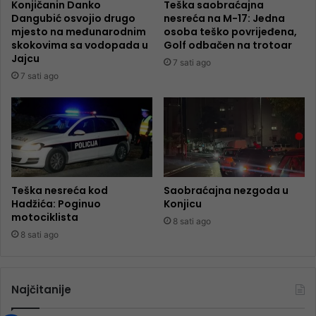
Konjičanin Danko
Teška saobraćajna
Dangubić osvojio drugo
nesreća na M-17: Jedna
mjesto na međunarodnim
osoba teško povrijeđena,
skokovima sa vodopada u
Golf odbačen na trotoar
Jajcu
7 sati ago
7 sati ago
Teška nesreća kod
Saobraćajna nezgoda u
Hadžića: Poginuo
Konjicu
motociklista
8 sati ago
8 sati ago
Najčitanije