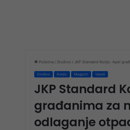
Početna
/
Društvo
/
JKP Standard Konjic: Apel građ
Društvo
Konjic
Magazin
Vijesti
JKP Standard Ko
građanima za 
odlaganje otpad