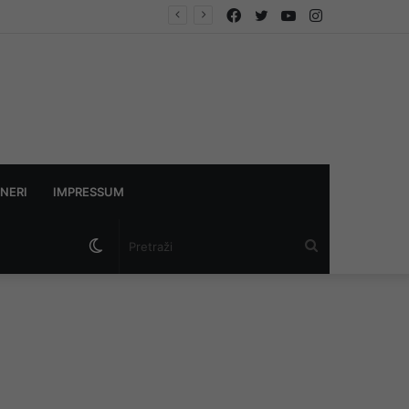
Facebook
Twitter
YouTube
Instagram
i
NERI
IMPRESSUM
Switch
Pretraži
skin