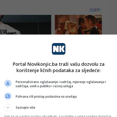
Portal Novikonjic.ba traži vašu dozvolu za
korištenje ličnih podataka za sljedeće:
Personalizirano oglašavanje i sadržaj, mjerenje oglašavanja i
sadržaja, uvidi u publiku i razvoj usluga
Pohrana i/ili pristup podacima na uređaju
Saznajte više
Vaši će se osobni podaci obrađivati, a podatke s vašeg uređaja (kolačiće,