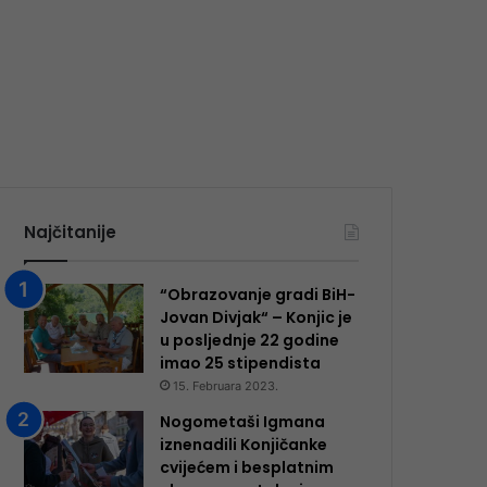
Najčitanije
“Obrazovanje gradi BiH-
Jovan Divjak“ – Konjic je
u posljednje 22 godine
imao 25 ​​stipendista
15. Februara 2023.
Nogometaši Igmana
iznenadili Konjičanke
cvijećem i besplatnim