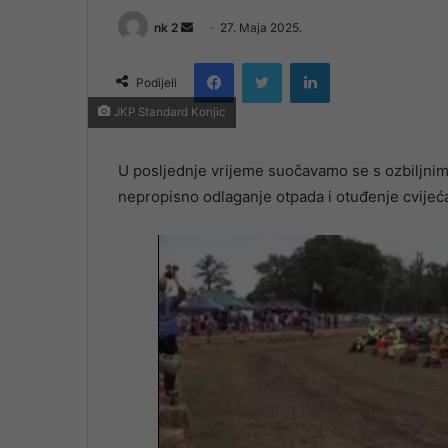
Send
nk 2
27. Maja 2025.
an
Facebook
Twitter
LinkedIn
email
Podijeli
JKP Standard Konjic
U posljednje vrijeme suočavamo se s ozbiljni
nepropisno odlaganje otpada i otuđenje cvijeća