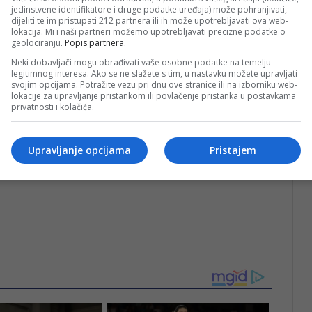
jedinstvene identifikatore i druge podatke uređaja) može pohranjivati,
dijeliti te im pristupati 212 partnera ili ih može upotrebljavati ova web-
lokacija. Mi i naši partneri možemo upotrebljavati precizne podatke o
geolociranju.
Popis partnera.
a mjesta,
Neki dobavljači mogu obrađivati vaše osobne podatke na temelju
legitimnog interesa. Ako se ne slažete s tim, u nastavku možete upravljati
lužbi,
svojim opcijama. Potražite vezu pri dnu ove stranice ili na izborniku web-
lokacije za upravljanje pristankom ili povlačenje pristanka u postavkama
privatnosti i kolačića.
bu ili nelegalnu aktivnost koju primijete.
Upravljanje opcijama
Pristajem
m i sigurnim za sve nas, stojiu obavijesti JKP Standard