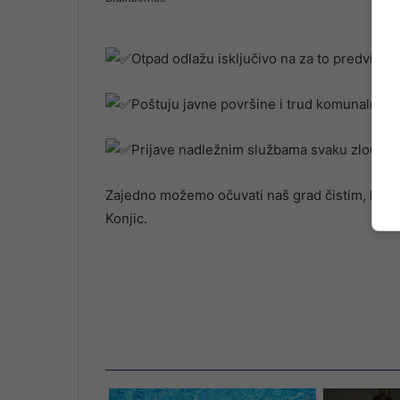
Otpad odlažu isključivo na za to predviđen
Poštuju javne površine i trud komunalnih s
Prijave nadležnim službama svaku zloupotre
Zajedno možemo očuvati naš grad čistim, lijepi
Konjic.