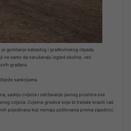
o je gomilanje kabastog i građevinskog otpada,
koji ne samo da narušavaju izgled okoline, već
 svih građana.
liježe sankcijama.
na, sadnju cvijeća i održavanje javnog prostora sve
og cvijeća. Cvjetne gredice koje bi trebale krasiti naš
nih pojedinaca koji nemaju poštovanja prema zajednici.