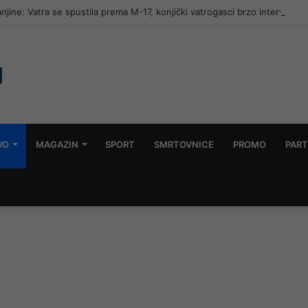
jine: Vatra se spustila prema M-17, konjički vatrogasci brzo intervenisal
VO
MAGAZIN
SPORT
SMRTOVNICE
PROMO
PART