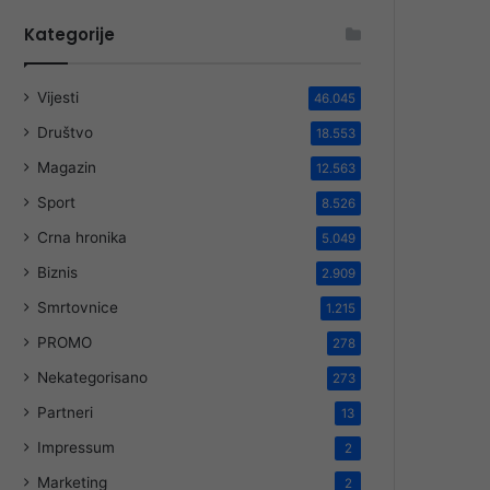
Kategorije
Vijesti
46.045
Društvo
18.553
Magazin
12.563
Sport
8.526
Crna hronika
5.049
Biznis
2.909
Smrtovnice
1.215
PROMO
278
Nekategorisano
273
Partneri
13
Impressum
2
Marketing
2