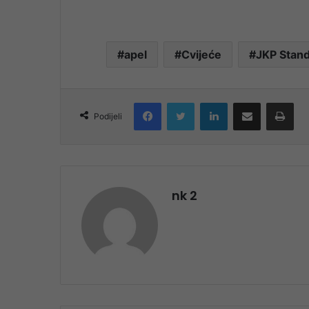
apel
Cvijeće
JKP Stand
Facebook
Twitter
LinkedIn
Share via Email
Pri
Podijeli
nk 2