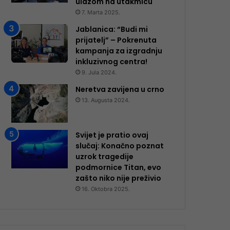
ulazom na utakmicu
7. Marta 2025.
Jablanica: “Budi mi
prijatelj” – Pokrenuta
kampanja za izgradnju
inkluzivnog centra!
9. Jula 2024.
Neretva zavijena u crno
13. Augusta 2024.
Svijet je pratio ovaj
slučaj: Konačno poznat
uzrok tragedije
podmornice Titan, evo
zašto niko nije preživio
16. Oktobra 2025.