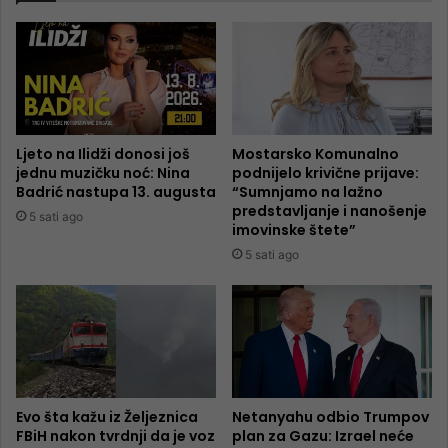
Ljeto na Ilidži donosi još
Mostarsko Komunalno
jednu muzičku noć: Nina
podnijelo krivične prijave:
Badrić nastupa 13. augusta
“Sumnjamo na lažno
predstavljanje i nanošenje
5 sati ago
imovinske štete”
5 sati ago
Evo šta kažu iz Željeznica
Netanyahu odbio Trumpov
FBiH nakon tvrdnji da je voz
plan za Gazu: Izrael neće