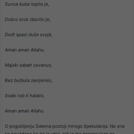
Sunce kube topilo je,
Dobro srce zborilo je,
Dođi spasi duše svoje,
Aman aman Allahu.
Majski sabah osvanuo,
Bez bulbula zanijemio,
Svaki rob ti halalio,
Aman aman Allahu.
O pogubljenju Salema postoji mnogo špekulacija. Ne zna
se pouzdano ko ga je ubio, niti je iko procesuiran za