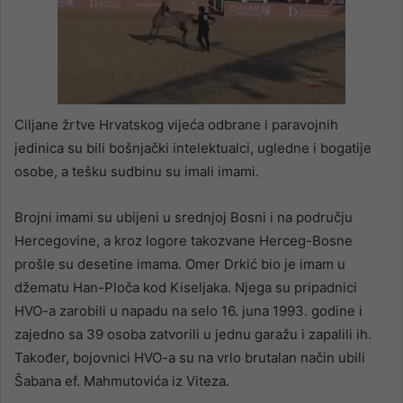
Ciljane žrtve Hrvatskog vijeća odbrane i paravojnih
jedinica su bili bošnjački intelektualci, ugledne i bogatije
osobe, a tešku sudbinu su imali imami.
Brojni imami su ubijeni u srednjoj Bosni i na području
Hercegovine, a kroz logore takozvane Herceg-Bosne
prošle su desetine imama. Omer Drkić bio je imam u
džematu Han-Ploča kod Kiseljaka. Njega su pripadnici
HVO-a zarobili u napadu na selo 16. juna 1993. godine i
zajedno sa 39 osoba zatvorili u jednu garažu i zapalili ih.
Također, bojovnici HVO-a su na vrlo brutalan način ubili
Šabana ef. Mahmutovića iz Viteza.