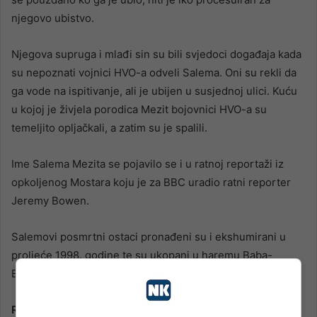
njegovo ubistvo.
Njegova supruga i mlađi sin su bili svjedoci događaja kada
su nepoznati vojnici HVO-a odveli Salema. Oni su rekli da
ga vode na ispitivanje, ali je ubijen u susjednoj ulici. Kuću
u kojoj je živjela porodica Mezit bojovnici HVO-a su
temeljito opljačkali, a zatim su je spalili.
Ime Salema Mezita se pojavilo se i u ratnoj reportaži iz
opkoljenog Mostara koju je za BBC uradio ratni reporter
Jeremy Bowen.
Salemovi posmrtni ostaci pronađeni su i ekshumirani u
proljeće 1998. godine te su ukopani u haremu Baba-
Beširove džamije u mostarskom naselju Balinovac.
Reis Kavazović je bio u logoru Herceg-Bosne