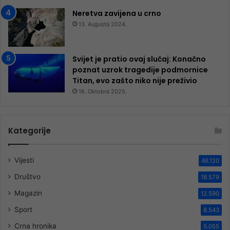
Neretva zavijena u crno
13. Augusta 2024.
Svijet je pratio ovaj slučaj: Konačno
poznat uzrok tragedije podmornice
Titan, evo zašto niko nije preživio
16. Oktobra 2025.
Kategorije
Vijesti
46.120
Društvo
18.579
Magazin
12.590
Sport
8.543
Crna hronika
5.055