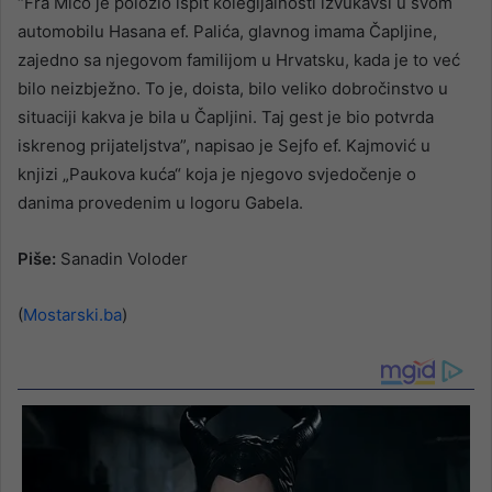
“Fra Mićo je položio ispit kolegijalnosti izvukavši u svom
automobilu Hasana ef. Palića, glavnog imama Čapljine,
zajedno sa njegovom familijom u Hrvatsku, kada je to već
bilo neizbježno. To je, doista, bilo veliko dobročinstvo u
situaciji kakva je bila u Čapljini. Taj gest je bio potvrda
iskrenog prijateljstva”, napisao je Sejfo ef. Kajmović u
knjizi „Paukova kuća“ koja je njegovo svjedočenje o
danima provedenim u logoru Gabela.
Piše:
Sanadin Voloder
(
Mostarski.ba
)