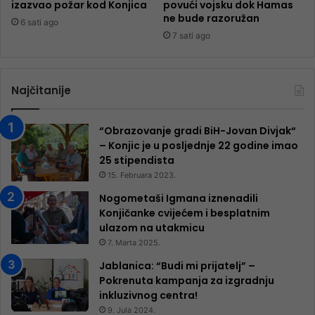
izazvao požar kod Konjica
povući vojsku dok Hamas
ne bude razoružan
6 sati ago
7 sati ago
Najčitanije
“Obrazovanje gradi BiH-Jovan Divjak“
– Konjic je u posljednje 22 godine imao
25 ​​stipendista
15. Februara 2023.
Nogometaši Igmana iznenadili
Konjičanke cvijećem i besplatnim
ulazom na utakmicu
7. Marta 2025.
Jablanica: “Budi mi prijatelj” –
Pokrenuta kampanja za izgradnju
inkluzivnog centra!
9. Jula 2024.