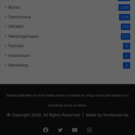
Biznis
2.914
Smrtovnice
1.219
PROMO
278
Nekategorisano
273
Partneri
13
Impressum
2
Marketing
2
Sadržaji objavljeni na news media portalu novikonjic.ba mogu se preuzeti isključivo uz
navođenje izvora sa linkom.
© Copyright 2026, All Rights Reserved |
Made by
Novikonjic.ba
Facebook
Twitter
YouTube
Instagram