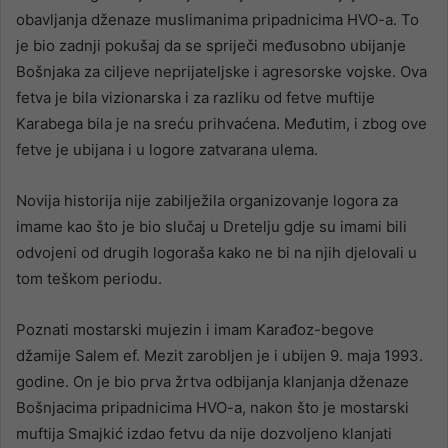
obavljanja dženaze muslimanima pripadnicima HVO-a. To
je bio zadnji pokušaj da se spriječi međusobno ubijanje
Bošnjaka za ciljeve neprijateljske i agresorske vojske. Ova
fetva je bila vizionarska i za razliku od fetve muftije
Karabega bila je na sreću prihvaćena. Međutim, i zbog ove
fetve je ubijana i u logore zatvarana ulema.
Novija historija nije zabilježila organizovanje logora za
imame kao što je bio slučaj u Dretelju gdje su imami bili
odvojeni od drugih logoraša kako ne bi na njih djelovali u
tom teškom periodu.
Poznati mostarski mujezin i imam Karađoz-begove
džamije Salem ef. Mezit zarobljen je i ubijen 9. maja 1993.
godine. On je bio prva žrtva odbijanja klanjanja dženaze
Bošnjacima pripadnicima HVO-a, nakon što je mostarski
muftija Smajkić izdao fetvu da nije dozvoljeno klanjati