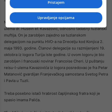
Pristajem
Upravljanje opcijama
Među imamima logorašima Herceg-Bosne bio je i reisu-l-
ulema dr. Husein ef. Kavazović, odnosno tadašnji tuzlanski
muftija. On je zarobljen zajedno sa tuzlanskom
delegacijom na punktu HVO-a na Drecelju kod Konjica 2.
maja 1993. godine. Članovi delegacije su razmijenjeni 19.
oktobra iz logora Turija iste godine. U ovom logoru je bio
zarobljen i francuski novinar Francoise Cheri. U puštanju
reisu-l-ulema Kavazovića iz logora posredovao je fra Petar
Matanović gvardijan Franjevačkog samostana Svetog Petra
i Pavla u Tuzli.
Treba posebno istaći hrabrost čapljinskog fratra koji je
spasio imama Palića.