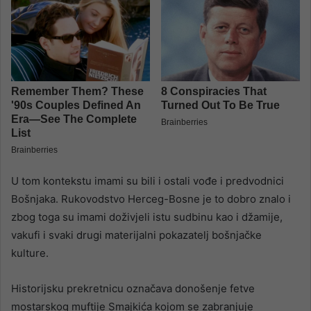
U tom kontekstu imami su bili i ostali vođe i predvodnici
Bošnjaka. Rukovodstvo Herceg-Bosne je to dobro znalo i
zbog toga su imami doživjeli istu sudbinu kao i džamije,
vakufi i svaki drugi materijalni pokazatelj bošnjačke
kulture.
Historijsku prekretnicu označava donošenje fetve
mostarskog muftije Smajkića kojom se zabranjuje