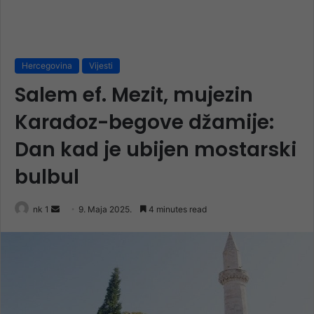
Hercegovina
Vijesti
Salem ef. Mezit, mujezin
Karađoz-begove džamije:
Dan kad je ubijen mostarski
bulbul
Send
nk 1
9. Maja 2025.
4 minutes read
an
email