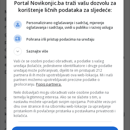
Portal Novikonjic.ba traži vašu dozvolu za
korištenje ličnih podataka za sljedeće:
Među najpotresnijim sudbinama imama žrtava Herceg-
Bosne je priča o 54-godišnjem Mušan ef. Bećireviću iz
Personalizirano oglašavanje i sadržaj, mjerenje
naselja Buna kod Mostara. Njega su 15. augusta 1993.
oglašavanja i sadržaja, uvidi u publiku i razvoj usluga
godine pripadnici HVO-a zarobili i mučili. Zločinci su ga
Pohrana i/ili pristup podacima na uređaju
prisiljavali da pred njima klanja, a potom su ga zaklali u
džamiji Ali-paše Rizvanbegovića, u prisustvu njegovih
Saznajte više
komšija. Potom su zapalili džamiju i imamsku kuću Ahmeta
Vaši će se osobni podaci obrađivati, a podatke s vašeg
ef. Bibera koji je, ranije 30. jula, uhapšen i sproveden u
uređaja (kolačiće, jedinstvene identifikatore i druge podatke
uređaja) može pohranjivati, dijeliti te im pristupati 212
Dretelj.
partnera ili ih može upotrebljavati ova web-lokacija. Mi i naši
partneri možemo upotrebljavati precizne podatke o
geolociranju.
Popis partnera.
Neki dobavljači mogu obrađivati vaše osobne podatke na
temelju legitimnog interesa. Ako se ne slažete s tim, u
O svojim zatvorskim danima imam Biber pisao je u knjizi
nastavku možete upravljati svojim opcijama. Potražite vezu pri
„Allah je sa strpljivim“ gdje je hronološki prikazao golgotu
dnu ove stranice ili na izborniku web-lokacije za upravljanje
pristankom ili povlačenje pristanka u postavkama privatnosti i
koju je prošao od hapšenja, preko boravka u logoru Dretelj
kolačića.
i Heliodrom, do puštanja na slobodu u decembru 1993.
godine.