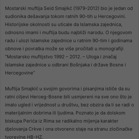
Mostarski muftija Seid Smajikć (1979-2012) bio je jedan od
sudionika dešavanja tokom ratnih 90-tih u Hercegovini.
Historijske okolnosti su uticale da Islamska zajednica,
odnosno imami i muftija budu najbliži narodu. O njegovom
radu i ulozi Islamske zajednice u ratnim 90-tim i godinama
obnove i povratka može se više pročitati u monografiji
“Mostarsko muftijstvo 1992 – 2012. – Uloga i značaj
Islamske zajednice u odbrani Bošnjaka i države Bosne i
Hercegovine”
Muftija Smajkić u svojim govorima i pisanjima ističe da su
ratni ciljevi Herceg-Bosne bili usmjereni na sve ono što je
imalo ugled i vrijednost u društvu, bez obzira da li se radi o
materijalnim dobrima ili ljudima. Poznato je da dolskom
biskupa Perića iz Rima se radikalno mijenja karakter
djelovanja Crkve i ona otvoreno staje na stranu zločinačke
tvorevine HB-HZ.