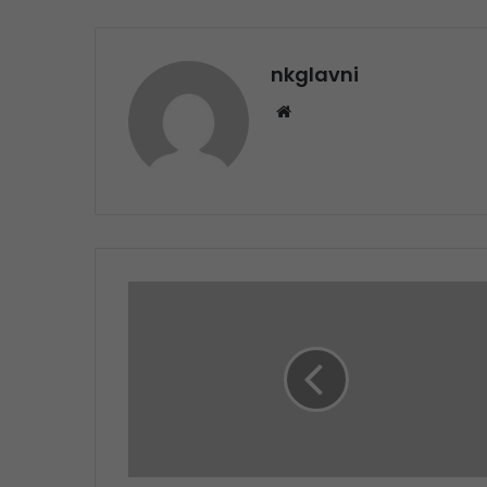
nkglavni
Website