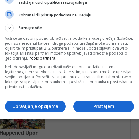
sadržaja, uvidi u publiku i razvoj usluga
kog službenika, nanijevši mu lakšu tjelesnu povredu
nsku pomoć Kantona Sarajevo”, saopćeno je.
Pohrana i/ili pristup podacima na uređaju
Saznajte više
 utvrđeno prisutvo 1,51 promila alkohola u organizmu.
ilaštva Kantona Sarajevo, a 31-godišnjak je predat u
Vaši će se osobni podaci obrađivati, a podatke s vašeg uređaja (kolačiće,
jedinstvene identifikatore i druge podatke uređaja) može pohranjivati,
ode MUP-a Kantona Sarajevo.
dijeliti te im pristupati 212 partnera ili ih može upotrebljavati ova web-
lokacija. Mi i naši partneri možemo upotrebljavati precizne podatke o
geolociranju.
Popis partnera.
Neki dobavljači mogu obrađivati vaše osobne podatke na temelju
legitimnog interesa. Ako se ne slažete s tim, u nastavku možete upravljati
svojim opcijama. Potražite vezu pri dnu ove stranice ili na izborniku web-
lokacije za upravljanje pristankom ili povlačenje pristanka u postavkama
privatnosti i kolačića.
Upravljanje opcijama
Pristajem