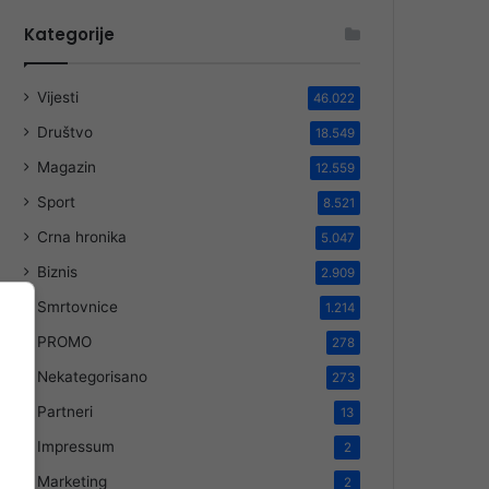
Kategorije
Vijesti
46.022
Društvo
18.549
Magazin
12.559
Sport
8.521
Crna hronika
5.047
Biznis
2.909
Smrtovnice
1.214
PROMO
278
Nekategorisano
273
Partneri
13
Impressum
2
Marketing
2