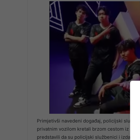
Primjetivši navedeni događaj, policijski služb
privatnim vozilom kretali brzom cestom iz pravca 
predstavili da su policijski službenici i izdal