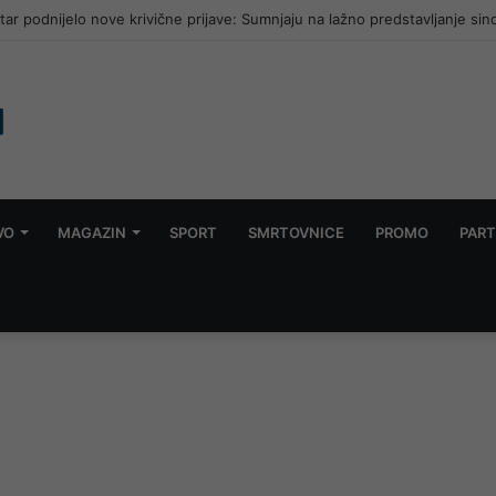
r podnijelo nove krivične prijave: Sumnjaju na lažno predstavljanje sin
VO
MAGAZIN
SPORT
SMRTOVNICE
PROMO
PART