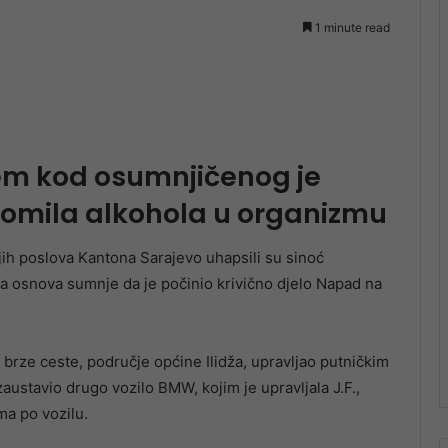
1 minute read
jem kod osumnjičenog je
promila alkohola u organizmu
njih poslova Kantona Sarajevo uhapsili su sinoć
ja osnova sumnje da je počinio krivično djelo Napad na
 brze ceste, područje općine Ilidža, upravljao putničkim
austavio drugo vozilo BMW, kojim je upravljala J.F.,
ma po vozilu.