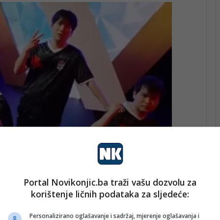
Portal Novikonjic.ba traži vašu dozvolu za
enici PU Hadžići, koji su se nakon završene smjene,
korištenje ličnih podataka za sljedeće:
Hadžića prema Ilidži, zaustavili i izašli iz vozila, te se
i jasnu naredbu muškarcu da prestane s nasilnim
Personalizirano oglašavanje i sadržaj, mjerenje oglašavanja i