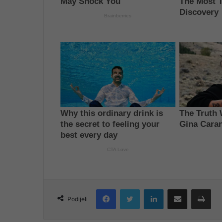
Facebook
Twitter
LinkedIn
Share via Email
Pri
Podijeli