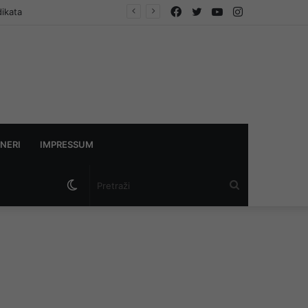
Facebook
Twitter
YouTube
Instagram
dikata
NERI
IMPRESSUM
Switch
Pretraži
skin