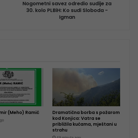
Nogometni savez odredio sudije za
30. kolo PLBiH: Ko sudi Sloboda -
Igman
mir (Meho) Ramić
Dramatična borba s požarom
kod Konjica: Vatra se
ago
približila kućama, mještani u
strahu
49 minuta ago