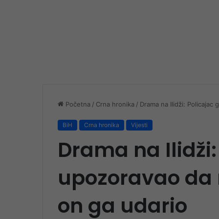
Početna
/
Crna hronika
/
Drama na Ilidži: Policaja
BiH
Crna hronika
Vijesti
Drama na Ilidži:
upozoravao da 
on ga udario