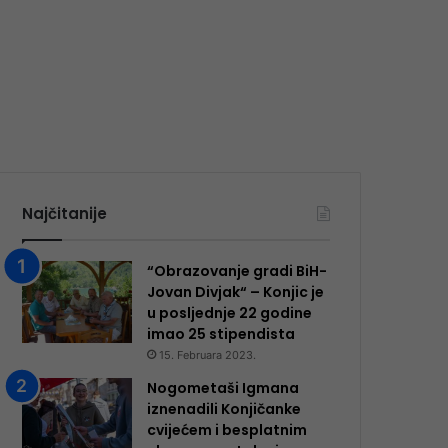
Najčitanije
“Obrazovanje gradi BiH-
Jovan Divjak“ – Konjic je
u posljednje 22 godine
imao 25 ​​stipendista
15. Februara 2023.
Nogometaši Igmana
iznenadili Konjičanke
cvijećem i besplatnim