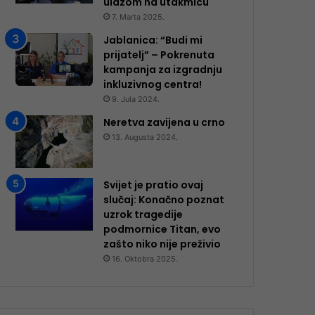
ulazom na utakmicu
7. Marta 2025.
Jablanica: “Budi mi
prijatelj” – Pokrenuta
kampanja za izgradnju
inkluzivnog centra!
9. Jula 2024.
Neretva zavijena u crno
13. Augusta 2024.
Svijet je pratio ovaj
slučaj: Konačno poznat
uzrok tragedije
podmornice Titan, evo
zašto niko nije preživio
16. Oktobra 2025.