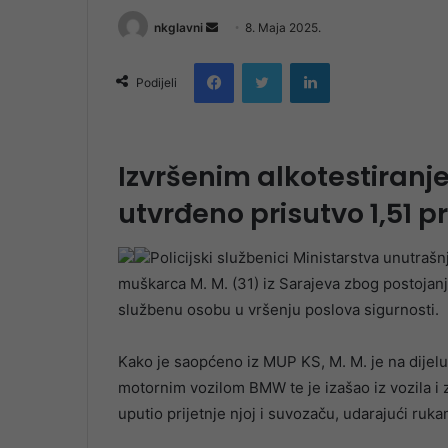
Send
nkglavni
8. Maja 2025.
an
Facebook
Twitter
LinkedIn
email
Podijeli
Izvršenim alkotestiran
utvrđeno prisutvo 1,51 
Policijski službenici Ministarstva unutraš
muškarca M. M. (31) iz Sarajeva zbog postojan
službenu osobu u vršenju poslova sigurnosti.
Kako je saopćeno iz MUP KS, M. M. je na dijelu
motornim vozilom BMW te je izašao iz vozila i z
uputio prijetnje njoj i suvozaču, udarajući ruka